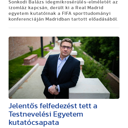
Sonkodi Balázs idegmikrosérülés-elméletét az
izomláz kapcsán, derült ki a Real Madrid
egyetem kutatóinak a FIFA sporttudományi
konferenciáján Madridban tartott előadásából.
Jelentős felfedezést tett a
Testnevelési Egyetem
kutatócsapata