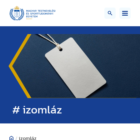
# izomláz
/
izomláz