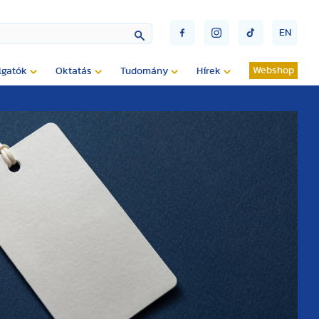
EN
Webshop
lgatók
Oktatás
Tudomány
Hírek