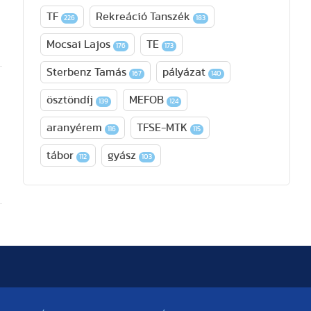
TF
Rekreáció Tanszék
226
183
Mocsai Lajos
TE
176
173
Sterbenz Tamás
pályázat
167
140
ösztöndíj
MEFOB
139
124
aranyérem
TFSE-MTK
116
115
tábor
gyász
112
103