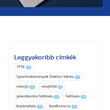
Leggyakoribb címkék
TFSE
413
Sporttudományok Doktori Iskola
401
interjú
meghívó
393
311
jelentkezési felhívás
felhívás
273
265
kosárlabda
konferencia
250
228