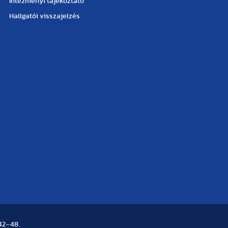
Intézményi tájékoztató
Hallgatói visszajelzés
42-48.