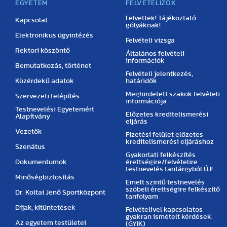
EGYETEM
FELVÉTELIZŐK
Felvettek! Tájékoztató
Kapcsolat
gólyáknak!
Elektronikus ügyintézés
Felvételi vizsga
Rektori köszöntő
Általános felvételi
információk
Bemutatkozás, történet
Felvételi jelentkezés,
Közérdekű adatok
határidők
Meghirdetett szakok felvételi
Szervezeti felépítés
információja
Testnevelési Egyetemért
Előzetes kreditelismerési
Alapítvány
eljárás
Vezetők
Fizetési felület előzetes
kreditelismerési eljáráshoz
Szenátus
Gyakorlati felkészítés
Dokumentumok
érettségire/felvételire
testnevelés tantárgyból ÚJ!
Minőségbiztosítás
Emelt szintű testnevelés
szóbeli érettségire felkészítő
Dr. Koltai Jenő Sportközpont
tanfolyam
Díjak, kitüntetések
Felvételivel kapcsolatos
gyakran ismételt kérdések.
Az egyetem testületei
(GYIK)