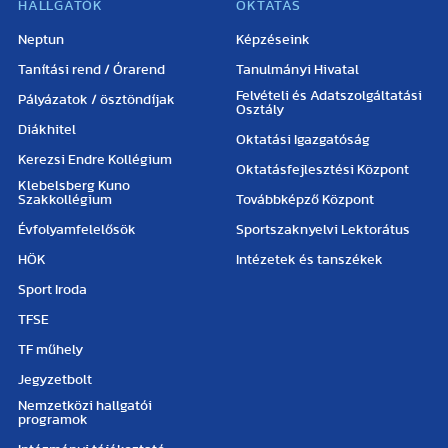
HALLGATÓK
OKTATÁS
Neptun
Képzéseink
Tanítási rend / Órarend
Tanulmányi Hivatal
Felvételi és Adatszolgáltatási
Pályázatok / ösztöndíjak
Osztály
Diákhitel
Oktatási Igazgatóság
Kerezsi Endre Kollégium
Oktatásfejlesztési Központ
Klebelsberg Kuno
Szakkollégium
Továbbképző Központ
Évfolyamfelelősök
Sportszaknyelvi Lektorátus
HÖK
Intézetek és tanszékek
Sport Iroda
TFSE
TF műhely
Jegyzetbolt
Nemzetközi hallgatói
programok