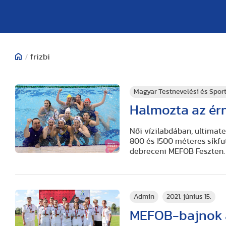
/
frizbi
Magyar Testnevelési és Spo
Halmozta az ér
Női vízilabdában, ultimate
800 és 1500 méteres síkfu
debreceni MEFOB Feszten.
Admin
2021. június 15.
MEFOB-bajnok a