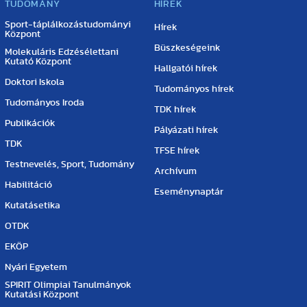
TUDOMÁNY
HÍREK
Sport-táplálkozástudományi
Hírek
Központ
Büszkeségeink
Molekuláris Edzésélettani
Kutató Központ
Hallgatói hírek
Doktori Iskola
Tudományos hírek
Tudományos Iroda
TDK hírek
Publikációk
Pályázati hírek
TDK
TFSE hírek
Testnevelés, Sport, Tudomány
Archívum
Habilitáció
Eseménynaptár
Kutatásetika
OTDK
EKÖP
Nyári Egyetem
SPIRIT Olimpiai Tanulmányok
Kutatási Központ