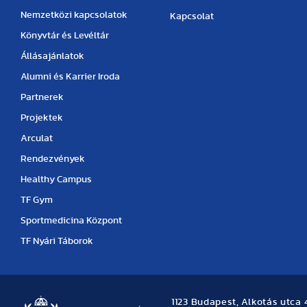
Nemzetközi kapcsolatok
Kapcsolat
Könyvtár és Levéltár
Állásajánlatok
Alumni és Karrier Iroda
Partnerek
Projektek
Arculat
Rendezvények
Healthy Campus
TF Gym
Sportmedicina Központ
TF Nyári Táborok
1123 Budapest, Alkotás utca 