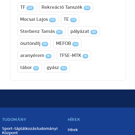
TF
Rekreáció Tanszék
226
183
Mocsai Lajos
TE
176
173
Sterbenz Tamás
pályázat
167
140
ösztöndíj
MEFOB
139
124
aranyérem
TFSE-MTK
116
115
tábor
gyász
112
103
TUDOMÁNY
HÍREK
Sport-táplálkozástudományi
Hírek
Központ