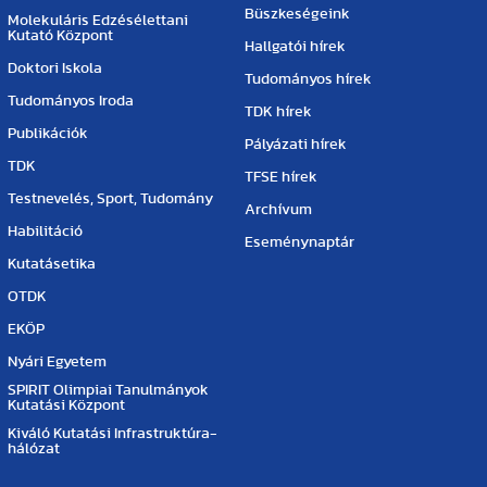
Büszkeségeink
Molekuláris Edzésélettani
Kutató Központ
Hallgatói hírek
Doktori Iskola
Tudományos hírek
Tudományos Iroda
TDK hírek
Publikációk
Pályázati hírek
TDK
TFSE hírek
Testnevelés, Sport, Tudomány
Archívum
Habilitáció
Eseménynaptár
Kutatásetika
OTDK
EKÖP
Nyári Egyetem
SPIRIT Olimpiai Tanulmányok
Kutatási Központ
Kiváló Kutatási Infrastruktúra-
hálózat