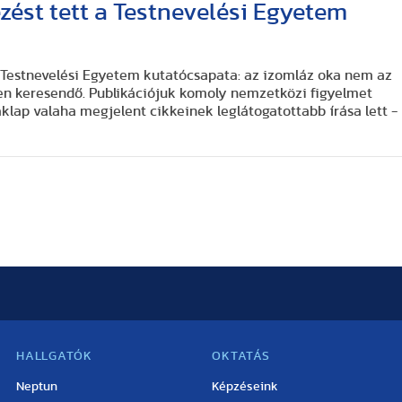
ezést tett a Testnevelési Egyetem
 a Testnevelési Egyetem kutatócsapata: az izomláz oka nem az
n keresendő. Publikációjuk komoly nemzetközi figyelmet
zaklap valaha megjelent cikkeinek leglátogatottabb írása lett -
HALLGATÓK
OKTATÁS
Neptun
Képzéseink