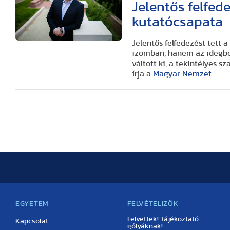
Jelentős felfed
kutatócsapata
Jelentős felfedezést tett
izomban, hanem az idegbe
váltott ki, a tekintélyes s
írja a
Magyar Nemzet.
EGYETEM
FELVÉTELIZŐK
Felvettek! Tájékoztató
Kapcsolat
gólyáknak!