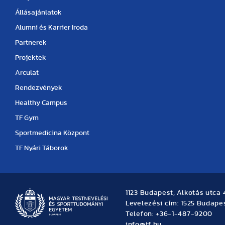
Állásajánlatok
Alumni és Karrier Iroda
Partnerek
Projektek
Arculat
Rendezvények
Healthy Campus
TF Gym
Sportmedicina Központ
TF Nyári Táborok
1123 Budapest, Alkotás utca 
Levelezési cím: 1525 Budapes
Telefon: +36-1-487-9200
info@tf.hu