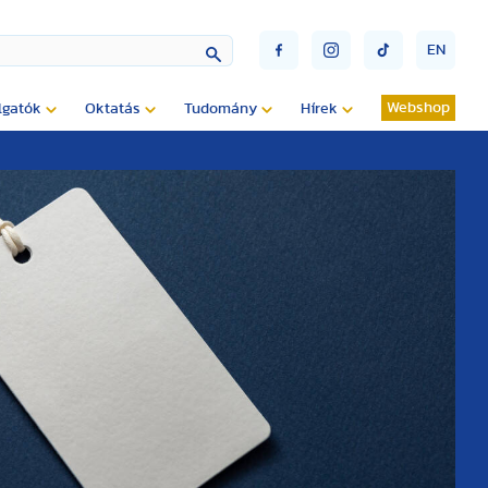
EN
Webshop
lgatók
Oktatás
Tudomány
Hírek