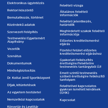
Elektronikus ügyintézés
Felvételi vizsga
Rektori köszöntő
Általános felvételi
információk
Bemutatkozás, történet
Felvételi jelentkezés,
Közérdekű adatok
határidők
Meghirdetett szakok felvételi
Szervezeti felépítés
információja
Testnevelési Egyetemért
Előzetes kreditelismerési
Alapítvány
eljárás
Vezetők
Fizetési felület előzetes
kreditelismerési eljáráshoz
Szenátus
Gyakorlati felkészítés
Dokumentumok
érettségire/felvételire
testnevelés tantárgyból ÚJ!
Minőségbiztosítás
Emelt szintű testnevelés
szóbeli érettségire felkészítő
Dr. Koltai Jenő Sportközpont
tanfolyam
Díjak, kitüntetések
Felvételivel kapcsolatos
gyakran ismételt kérdések.
Az egyetem testületei
(GYIK)
Nemzetközi kapcsolatok
Kapcsolat
Könyvtár és Levéltár