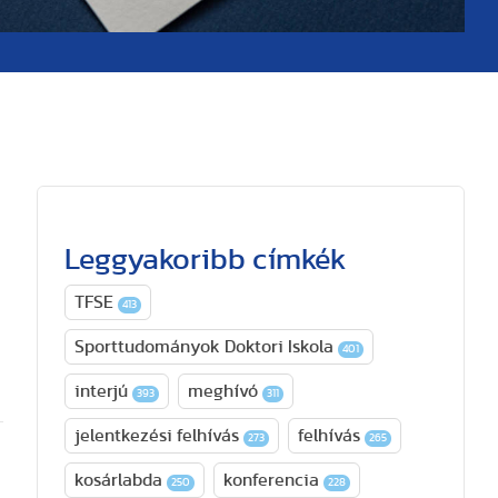
Leggyakoribb címkék
TFSE
413
Sporttudományok Doktori Iskola
401
interjú
meghívó
393
311
jelentkezési felhívás
felhívás
273
265
kosárlabda
konferencia
250
228