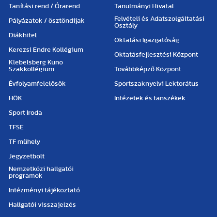
Tanítási rend / Órarend
Tanulmányi Hivatal
Felvételi és Adatszolgáltatási
Pályázatok / ösztöndíjak
Osztály
Diákhitel
Oktatási Igazgatóság
Kerezsi Endre Kollégium
Oktatásfejlesztési Központ
Klebelsberg Kuno
Szakkollégium
Továbbképző Központ
Évfolyamfelelősök
Sportszaknyelvi Lektorátus
HÖK
Intézetek és tanszékek
Sport Iroda
TFSE
TF műhely
Jegyzetbolt
Nemzetközi hallgatói
programok
Intézményi tájékoztató
Hallgatói visszajelzés