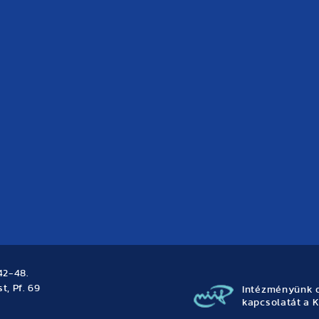
42-48.
t, Pf. 69
Intézményünk o
kapcsolatát a K