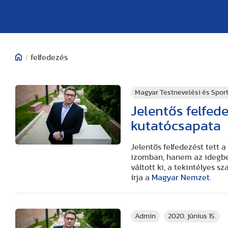
/
felfedezés
Magyar Testnevelési és Spo
Jelentős felfed
kutatócsapata
Jelentős felfedezést tett
izomban, hanem az idegbe
váltott ki, a tekintélyes s
írja a
Magyar Nemzet.
Admin
2020. június 15.