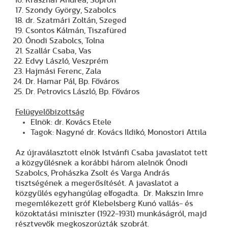
Szondy György, Szabolcs
dr. Szatmári Zoltán, Szeged
Csontos Kálmán, Tiszafüred
Ónodi Szabolcs, Tolna
Szallár Csaba, Vas
Edvy László, Veszprém
Hajmási Ferenc, Zala
Dr. Hamar Pál, Bp. Főváros
Dr. Petrovics László, Bp. Főváros
Felügyelőbizottság
Elnök: dr. Kovács Etele
Tagok: Nagyné dr. Kovács Ildikó, Monostori Attila
Az újraválasztott elnök Istvánfi Csaba javaslatot tett
a közgyűlésnek a korábbi három alelnök Ónodi
Szabolcs, Prohászka Zsolt és Varga András
tisztségének a megerősítését. A javaslatot a
közgyűlés egyhangúlag elfogadta.
Dr. Makszin Imre
megemlékezett gróf Klebelsberg Kunó vallás- és
közoktatási miniszter (1922-1931) munkáságról, majd
résztvevők megkoszorúzták szobrát.