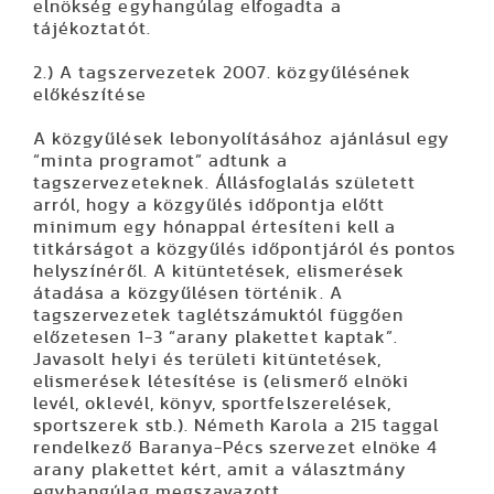
elnökség egyhangúlag elfogadta a
tájékoztatót.
2.) A tagszervezetek 2007. közgyűlésének
előkészítése
A közgyűlések lebonyolításához ajánlásul egy
“minta programot” adtunk a
tagszervezeteknek. Állásfoglalás született
arról, hogy a közgyűlés időpontja előtt
minimum egy hónappal értesíteni kell a
titkárságot a közgyűlés időpontjáról és pontos
helyszínéről. A kitüntetések, elismerések
átadása a közgyűlésen történik. A
tagszervezetek taglétszámuktól függően
előzetesen 1-3 “arany plakettet kaptak”.
Javasolt helyi és területi kitüntetések,
elismerések létesítése is (elismerő elnöki
levél, oklevél, könyv, sportfelszerelések,
sportszerek stb.). Németh Karola a 215 taggal
rendelkező Baranya-Pécs szervezet elnöke 4
arany plakettet kért, amit a választmány
egyhangúlag megszavazott.