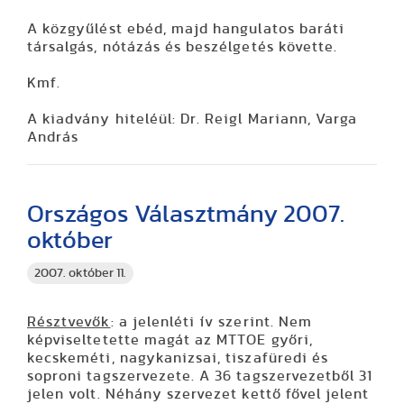
A közgyűlést ebéd, majd hangulatos baráti
társalgás, nótázás és beszélgetés követte.
Kmf.
A kiadvány hiteléül: Dr. Reigl Mariann, Varga
András
Országos Választmány 2007.
október
2007. október 11.
Résztvevők
: a jelenléti ív szerint. Nem
képviseltetette magát az MTTOE győri,
kecskeméti, nagykanizsai, tiszafüredi és
soproni tagszervezete. A 36 tagszervezetből 31
jelen volt. Néhány szervezet kettő fővel jelent