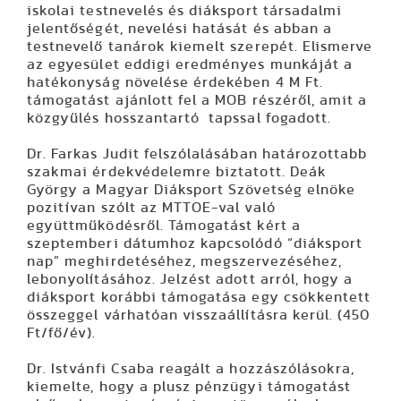
iskolai testnevelés és diáksport társadalmi
jelentőségét, nevelési hatását és abban a
testnevelő tanárok kiemelt szerepét. Elismerve
az egyesület eddigi eredményes munkáját a
hatékonyság növelése érdekében 4 M Ft.
támogatást ajánlott fel a MOB részéről, amit a
közgyűlés hosszantartó tapssal fogadott.
Dr. Farkas Judit
felszólalásában határozottabb
szakmai érdekvédelemre biztatott.
Deák
György
a Magyar Diáksport Szövetség elnöke
pozitívan szólt az MTTOE-val való
együttműködésről. Támogatást kért a
szeptemberi dátumhoz kapcsolódó
“diáksport
nap”
meghirdetéséhez, megszervezéséhez,
lebonyolításához. Jelzést adott arról, hogy a
diáksport korábbi támogatása egy csökkentett
összeggel várhatóan visszaállításra kerül. (450
Ft/fő/év).
Dr. Istvánfi Csaba
reagált a hozzászólásokra,
kiemelte, hogy a plusz pénzügyi támogatást