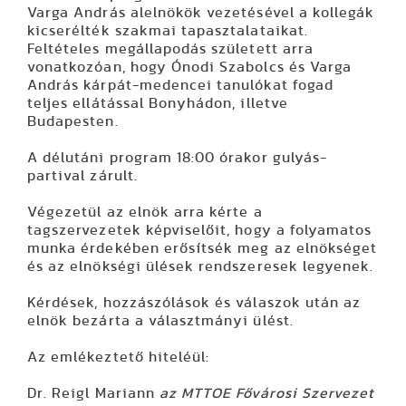
Varga András alelnökök vezetésével a kollegák
kicserélték szakmai tapasztalataikat.
Feltételes megállapodás született arra
vonatkozóan, hogy Ónodi Szabolcs és Varga
András kárpát-medencei tanulókat fogad
teljes ellátással Bonyhádon, illetve
Budapesten.
A délutáni program 18:00 órakor gulyás-
partival zárult.
Végezetül az elnök arra kérte a
tagszervezetek képviselőit, hogy a folyamatos
munka érdekében erősítsék meg az elnökséget
és az elnökségi ülések rendszeresek legyenek.
Kérdések, hozzászólások és válaszok után az
elnök bezárta a választmányi ülést.
Az emlékeztető hiteléül:
Dr. Reigl Mariann
az MTTOE Fővárosi Szervezet