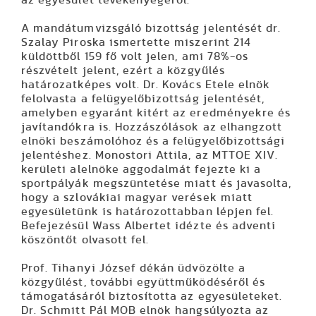
A mandátumvizsgáló bizottság jelentését dr.
Szalay Piroska ismertette miszerint 214
küldöttből 159 fő volt jelen, ami 78%-os
részvételt jelent, ezért a közgyűlés
határozatképes volt.
Dr. Kovács Etele
elnök
felolvasta a felügyelőbizottság jelentését,
amelyben egyaránt kitért az eredményekre és
javítandókra is.
Hozzászólások
az elhangzott
elnöki beszámolóhoz és a felügyelőbizottsági
jelentéshez.
Monostori Attila,
az MTTOE XIV.
kerületi alelnöke aggodalmát fejezte ki a
sportpályák megszüntetése miatt és javasolta,
hogy a szlovákiai magyar verések miatt
egyesületünk is határozottabban lépjen fel.
Befejezésül Wass Albertet idézte és adventi
köszöntőt olvasott fel.
Prof. Tihanyi József
dékán üdvözölte a
közgyűlést, további együttműködéséről és
támogatásáról biztosította az egyesületeket.
Dr. Schmitt Pál
MOB elnök hangsúlyozta az