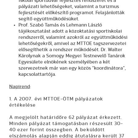
iskolai sportudvar fejlesztés rendszerét és a
pályázati lehetőségeket, valamint a turizmus
fejlesztését előkészítő programot. Felajánlották
segítő együttműködésüket.
Prof. Szabó Tamás
és
Lehmann László
tájékosztatást adott a közoktatási sportiskolai
rendszerről, valamint azokról az együttműködési
lehetőségekről, amivel az MTTOE tagszervezetei
elősegíthetik a rendszer működését. Dr. Walter
Károlynak a Somogy Megyei Testnevelő Tanárok
Egyesülete elnökének személyében a két
szervezetnek már van egy közös “koordinátora”,
kapcsolattartója.
Napirend
:
1. A 2007. évi MTTOE-ÖTM pályázatok
értékelése
A megjelölt határidőre 62 pályázat érkezett.
Minden pályázat támogatásban részesült 30-
40 ezer forint összegben. A beküldött
elszámolás alapján eddig átutalásra került 37