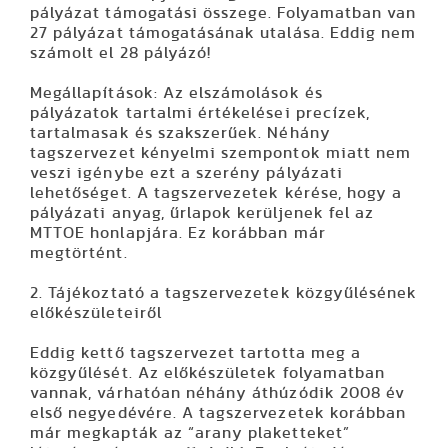
pályázat támogatási összege. Folyamatban van
27 pályázat támogatásának utalása. Eddig nem
számolt el 28 pályázó!
Megállapítások: Az elszámolások és
pályázatok tartalmi értékelései precízek,
tartalmasak és szakszerűek. Néhány
tagszervezet kényelmi szempontok miatt nem
veszi igénybe ezt a szerény pályázati
lehetőséget. A tagszervezetek kérése, hogy a
pályázati anyag, űrlapok kerüljenek fel az
MTTOE honlapjára. Ez korábban már
megtörtént.
2. Tájékoztató a tagszervezetek közgyűlésének
előkészületeiről
Eddig kettő tagszervezet tartotta meg a
közgyűlését. Az előkészületek folyamatban
vannak, várhatóan néhány áthúzódik 2008 év
első negyedévére. A tagszervezetek korábban
már megkapták az “arany plaketteket”