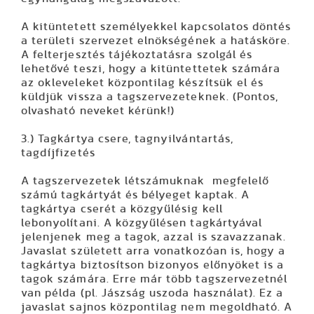
A kitüntetett személyekkel kapcsolatos döntés
a területi szervezet elnökségének a hatásköre.
A felterjesztés tájékoztatásra szolgál és
lehetővé teszi, hogy a kitüntettetek számára
az okleveleket központilag készítsük el és
küldjük vissza a tagszervezeteknek. (Pontos,
olvasható neveket kérünk!)
3.) Tagkártya csere, tagnyilvántartás,
tagdíjfizetés
A tagszervezetek létszámuknak megfelelő
számú tagkártyát és bélyeget kaptak. A
tagkártya cserét a közgyűlésig kell
lebonyolítani. A közgyűlésen tagkártyával
jelenjenek meg a tagok, azzal is szavazzanak.
Javaslat született arra vonatkozóan is, hogy a
tagkártya biztosítson bizonyos előnyöket is a
tagok számára. Erre már több tagszervezetnél
van példa (pl. Jászság uszoda használat). Ez a
javaslat sajnos központilag nem megoldható. A