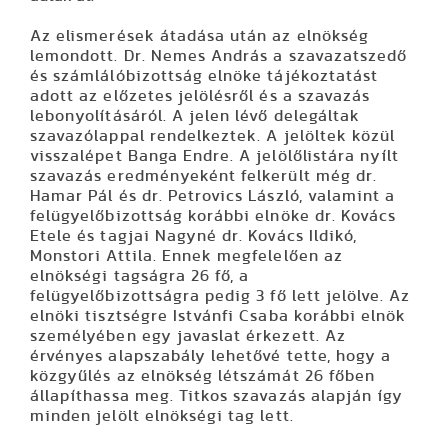
Az elismerések átadása után az elnökség
lemondott.
Dr. Nemes András
a szavazatszedő
és számlálóbizottság elnöke tájékoztatást
adott az előzetes jelölésről és a szavazás
lebonyolításáról. A jelen lévő delegáltak
szavazólappal rendelkeztek. A jelöltek közül
visszalépet Banga Endre. A jelölőlistára nyílt
szavazás eredményeként felkerült még dr.
Hamar Pál és dr. Petrovics László, valamint a
felügyelőbizottság korábbi elnöke dr. Kovács
Etele és tagjai Nagyné dr. Kovács Ildikó,
Monstori Attila. Ennek megfelelően az
elnökségi tagságra 26 fő, a
felügyelőbizottságra pedig 3 fő lett jelölve. Az
elnöki tisztségre Istvánfi Csaba korábbi elnök
személyében egy javaslat érkezett. Az
érvényes alapszabály lehetővé tette, hogy a
közgyűlés az elnökség létszámát 26 főben
állapíthassa meg. Titkos szavazás alapján így
minden jelölt elnökségi tag lett.