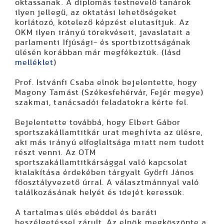
oktassanak. A diplomás testnevelő tanárok
ilyen jellegű, az oktatási lehetőségeket
korlátozó, kötelező képzést elutasítjuk. Az
OKM ilyen irányú törekvéseit, javaslatait a
parlamenti Ifjúsági- és sportbizottságának
ülésén korábban már megfékeztük. (lásd
melléklet
)
Prof. Istvánfi Csaba elnök bejelentette, hogy
Magony Tamást (Székesfehérvár, Fejér megye)
szakmai, tanácsadói feladatokra kérte fel.
Bejelentette továbbá, hogy Elbert Gábor
sportszakállamtitkár urat meghívta az ülésre,
aki más irányú elfoglaltsága miatt nem tudott
részt venni. Az OTM
sportszakállamtitkársággal való kapcsolat
kialakítása érdekében tárgyalt Győrfi János
főosztályvezető úrral. A választmánnyal való
találkozásának helyét és idejét keressük.
A tartalmas ülés ebéddel és baráti
beszélgetéssel zárult. Az elnök megköszönte a