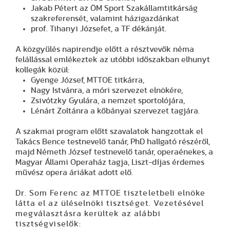
Jakab Pétert az ÖM Sport Szakállamtitkárság
szakreferensét, valamint házigazdánkat
prof. Tihanyi Józsefet, a TF dékánját.
A közgyűlés napirendje előtt a résztvevők néma
felállással emlékeztek az utóbbi időszakban elhunyt
kollegák közül:
Gyenge József, MTTOE titkárra,
Nagy Istvánra, a móri szervezet elnökére,
Zsivótzky Gyulára, a nemzet sportolójára,
Lénárt Zoltánra a kőbányai szervezet tagjára.
A szakmai program előtt szavalatok hangzottak el
Takács Bence testnevelő tanár, PhD hallgató részéről,
majd Németh József testnevelő tanár, operaénekes, a
Magyar Állami Operaház tagja, Liszt-díjas érdemes
művész opera áriákat adott elő.
Dr. Som Ferenc
az MTTOE tiszteletbeli elnöke
látta el az üléselnöki tisztséget. Vezetésével
megválasztásra kerültek az alábbi
tisztségviselők: