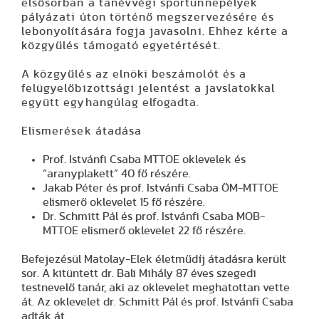
elsősorban a tanévvégi sportünnepélyek
pályázati úton történő megszervezésére és
lebonyolítására fogja javasolni. Ehhez kérte a
közgyűlés támogató egyetértését.
A közgyűlés az elnöki beszámolót és a
felügyelőbizottsági jelentést a javslatokkal
együtt egyhangúlag elfogadta.
Elismerések átadása
Prof. Istvánfi Csaba MTTOE oklevelek és
“aranyplakett” 40 fő részére.
Jakab Péter és prof. Istvánfi Csaba ÖM-MTTOE
elismerő oklevelet 15 fő részére.
Dr. Schmitt Pál és prof. Istvánfi Csaba MOB-
MTTOE elismerő oklevelet 22 fő részére.
Befejezésül
Matolay-Elek életm
ű
díj
átadásra került
sor. A kitüntett
dr. Bali Mihály
87 éves szegedi
testnevel
ő
tanár
, aki az oklevelet meghatottan vette
át. Az oklevelet dr. Schmitt Pál és prof. Istvánfi Csaba
adták át.