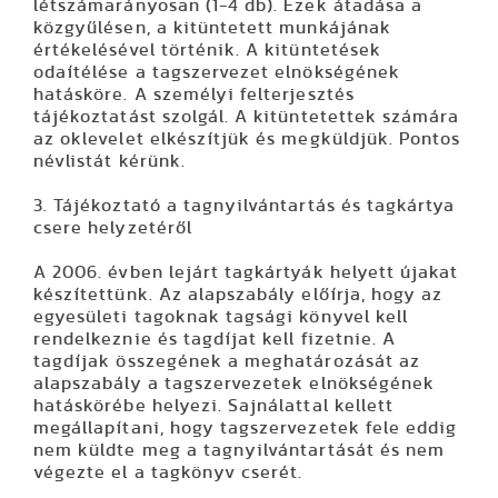
létszámarányosan (1-4 db). Ezek átadása a
közgyűlésen, a kitüntetett munkájának
értékelésével történik. A kitüntetések
odaítélése a tagszervezet elnökségének
hatásköre. A személyi felterjesztés
tájékoztatást szolgál. A kitüntetettek számára
az oklevelet elkészítjük és megküldjük. Pontos
névlistát kérünk.
3. Tájékoztató a tagnyilvántartás és tagkártya
csere helyzetéről
A 2006. évben lejárt tagkártyák helyett újakat
készítettünk. Az alapszabály előírja, hogy az
egyesületi tagoknak tagsági könyvel kell
rendelkeznie és tagdíjat kell fizetnie. A
tagdíjak összegének a meghatározását az
alapszabály a tagszervezetek elnökségének
hatáskörébe helyezi. Sajnálattal kellett
megállapítani, hogy tagszervezetek fele eddig
nem küldte meg a tagnyilvántartását és nem
végezte el a tagkönyv cserét.