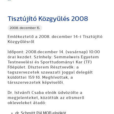
Tisztújító Közgyűlés 2008
2008. december 15.
Emlékeztető a 2008. december 14-i Tisztújító
Közgyűlésről
Id
ő
pont:
2008.december 14. (vasárnap) 10:00
órai kezdet.
Színhely:
Semmelweis Egyetem
Testnevelési és Sporttudományi Kar (TF)
Főépület. Díszterem
Résztvev
ő
k:
a
tagszervezetek szavazati joggal delegált
küldöttei 159 fő. Meghívottak, a
társszervezetek képviselői.
Dr. Istvánfi Csaba
elnök üdvözölte a
megjelenteket, közöttük az elismerő
okleveleket átadó:
dr. Schmitt Pál MOB elnököt,