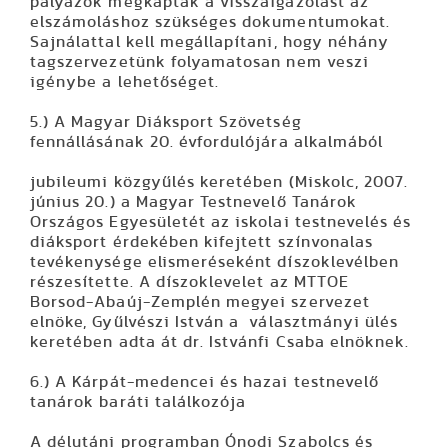
pályázók megkapták a visszaigazolást az
elszámoláshoz szükséges dokumentumokat.
Sajnálattal kell megállapítani, hogy néhány
tagszervezetünk folyamatosan nem veszi
igénybe a lehetőséget.
5.) A Magyar Diáksport Szövetség
fennállásának 20. évfordulójára alkalmából
jubileumi közgyűlés keretében (Miskolc, 2007.
június 20.) a Magyar Testnevelő Tanárok
Országos Egyesületét az iskolai testnevelés és
diáksport érdekében kifejtett színvonalas
tevékenysége elismeréseként díszoklevélben
részesítette. A díszoklevelet az MTTOE
Borsod-Abaúj-Zemplén megyei szervezet
elnöke, Gyűlvészi István a választmányi ülés
keretében adta át dr. Istvánfi Csaba elnöknek.
6.) A Kárpát-medencei és hazai testnevelő
tanárok baráti találkozója
A délutáni programban Ónodi Szabolcs és