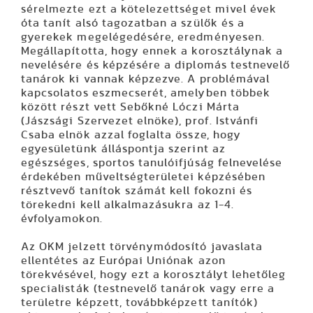
sérelmezte ezt a kötelezettséget mivel évek
óta tanít alsó tagozatban a szülők és a
gyerekek megelégedésére, eredményesen.
Megállapította, hogy ennek a korosztálynak a
nevelésére és képzésére a diplomás testnevelő
tanárok ki vannak képzezve. A problémával
kapcsolatos eszmecserét, amelyben többek
között részt vett Sebőkné Lóczi Márta
(Jászsági Szervezet elnöke), prof. Istvánfi
Csaba elnök azzal foglalta össze, hogy
egyesületünk álláspontja szerint az
egészséges, sportos tanulóifjúság felnevelése
érdekében műveltségterületei képzésében
résztvevő tanítok számát kell fokozni és
törekedni kell alkalmazásukra az 1-4.
évfolyamokon.
Az OKM jelzett törvénymódosító javaslata
ellentétes az Európai Uniónak azon
törekvésével, hogy ezt a korosztályt lehetőleg
specialisták (testnevelő tanárok vagy erre a
területre képzett, továbbképzett tanítók)