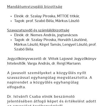
Mandátumvizsgáló bizottság
Elnök: dr. Szalay Piroska, MTTOE titkár,
Tagok: prof. Szabó Béla, Márkus László
Szavazatszedő és számlálóbizottság
Elnök: dr. Nemes András, jogtanácsos
Tagok: dr. Szalay Piroska, Horváth Lászlóné,
Márkus László, Kégel Tamás, Lengyel László, prof.
Szabó Béla.
Jegyzőkönyvvezető: dr. Vittek Lajosné Jegyzőkönyv
hitelesítők: Varga András, dr. Reigl Mariann.
A javasolt személyeket a közgyűlés nyílt
szavazással egyhangúlag megválasztotta. A
napirendet a közgyűlés egyhangúlag
elfogadta.
Dr. Istvánfi Csaba
elnök beszámoló
jelentésében átfogó képet és értékelést adott
az egyesület tevékenyégéről.