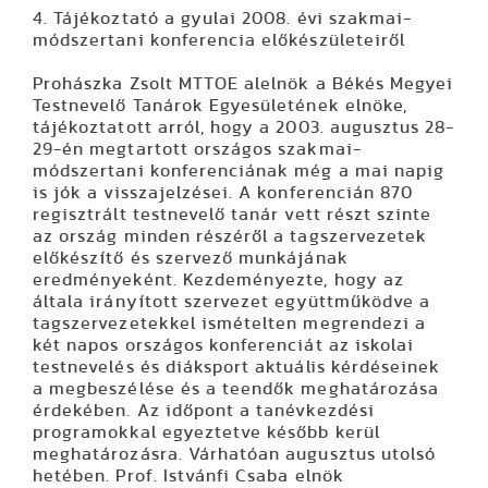
4. Tájékoztató a gyulai 2008. évi szakmai-
módszertani konferencia előkészületeiről
Prohászka Zsolt MTTOE alelnök a Békés Megyei
Testnevelő Tanárok Egyesületének elnöke,
tájékoztatott arról, hogy a 2003. augusztus 28-
29-én megtartott országos szakmai-
módszertani konferenciának még a mai napig
is jók a visszajelzései. A konferencián 870
regisztrált testnevelő tanár vett részt szinte
az ország minden részéről a tagszervezetek
előkészítő és szervező munkájának
eredményeként. Kezdeményezte, hogy az
általa irányított szervezet együttműködve a
tagszervezetekkel ismételten megrendezi a
két napos országos konferenciát az iskolai
testnevelés és diáksport aktuális kérdéseinek
a megbeszélése és a teendők meghatározása
érdekében. Az időpont a tanévkezdési
programokkal egyeztetve később kerül
meghatározásra. Várhatóan augusztus utolsó
hetében. Prof. Istvánfi Csaba elnök