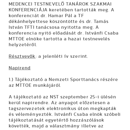
MEDENCEI TESTNEVELŐ TANÁROK SZAKMAI
KONFERENCIÁJA keretében tartották meg. A
konferenciát dr. Hamar Pál a TF
dékánhelyettese köszöntötte és dr. Tamás
István TFTI tanácsosa nyitotta meg. A
konferencia nyitó előadását dr. Istvánfi Csaba
MTTOE elnöke tartotta a hazai testnevelés
helyzetéről.
Résztvevők
: a jelenléti ív szerint.
Napirend
1.) Tájékoztató a Nemzeti Sporttanács részére
az MTTOE munkájáról.
A tájékoztató az NST szeptember 25-i ülésén
kerül napirendre. Az anyagot előzetesen a
tagszervezetek elektronikus úton megkapták
és véleményezték. Istvánfi Csaba elnök szóbeli
tájékoztatását egyetértő hozzászólások
követték, majd a választmány illetve az