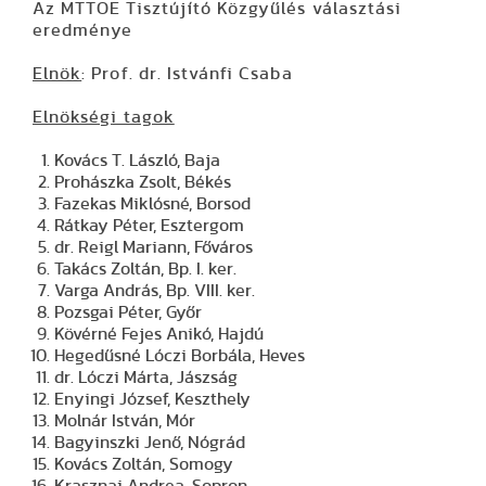
Az MTTOE Tisztújító Közgyűlés választási
eredménye
Elnök
: Prof. dr. Istvánfi Csaba
Elnökségi tagok
Kovács T. László, Baja
Prohászka Zsolt, Békés
Fazekas Miklósné, Borsod
Rátkay Péter, Esztergom
dr. Reigl Mariann, Főváros
Takács Zoltán, Bp. I. ker.
Varga András, Bp. VIII. ker.
Pozsgai Péter, Győr
Kövérné Fejes Anikó, Hajdú
Hegedűsné Lóczi Borbála, Heves
dr. Lóczi Márta, Jászság
Enyingi József, Keszthely
Molnár István, Mór
Bagyinszki Jenő, Nógrád
Kovács Zoltán, Somogy
Krasznai Andrea, Sopron