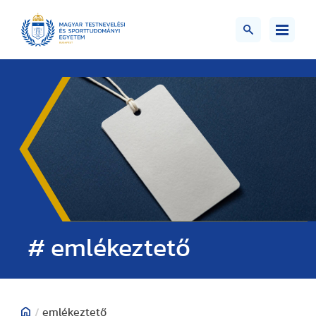
# emlékeztető
/
emlékeztető