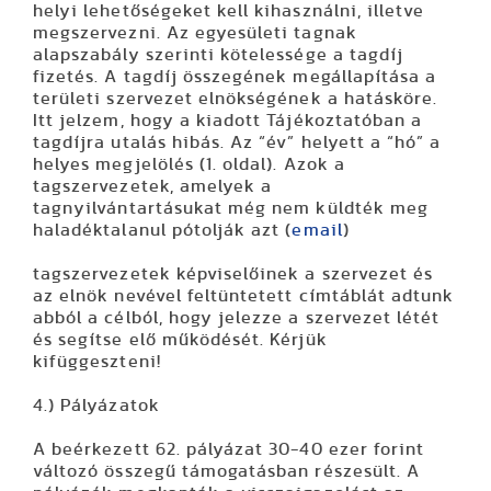
helyi lehetőségeket kell kihasználni, illetve
megszervezni. Az egyesületi tagnak
alapszabály szerinti kötelessége a tagdíj
fizetés. A tagdíj összegének megállapítása a
területi szervezet elnökségének a hatásköre.
Itt jelzem, hogy a kiadott Tájékoztatóban a
tagdíjra utalás hibás. Az “év” helyett a “hó” a
helyes megjelölés (1. oldal). Azok a
tagszervezetek, amelyek a
tagnyilvántartásukat még nem küldték meg
haladéktalanul pótolják azt (
email
)
tagszervezetek képviselőinek a szervezet és
az elnök nevével feltüntetett címtáblát adtunk
abból a célból, hogy jelezze a szervezet létét
és segítse elő működését. Kérjük
kifüggeszteni!
4.) Pályázatok
A beérkezett 62. pályázat 30-40 ezer forint
változó összegű támogatásban részesült. A