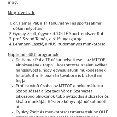
meg.
Meghívottak
:
dr. Hamar Pál, a TF tanulmányi és sportszakmai
dékánhelyettes
Gyulay Zsolt, ügyvezető OLLÉ Sportrendszer Kht.
prof. Szabó Tamás, a NUSI igazgatója
Lehmann László, a NUSI tudományos munkatársa
Napirend előtti programok:
Dr. Hamar Pál
a TF dékánhelyettese – az MTTOE
elnökségének tagja – köszöntötte a jelenlévőket
hangsúlyozta, hogy egyesületünk működésének
feltételeit a TF bázisán továbbra is biztosítani
fogja.
Prof. Istvánfi Csaba
, az MTTOE elnöke méltatta
Szabó József a Szegedi Városi Szervezet
leköszönő elnökének több évtizedes áldozatos és
kiváló munkáját. Részére könyv ajándékot adott
át.
Gyulay Zsolt
és munkatársai ismertették az OLLÉ