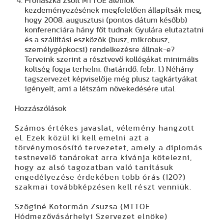
Prohászka Zsolt MTTOE alelnök
kezdeményezésének megfelelően állapítsák meg,
hogy 2008. augusztusi (pontos dátum később)
konferenciára hány főt tudnak Gyulára elutaztatni
és a szállítási eszközök (busz, mikrobusz,
személygépkocsi) rendelkezésre állnak-e?
Terveink szerint a résztvevő kollégákat minimális
költség fogja terhelni. (határidő: febr. 1.) Néhány
tagszervezet képviselője még plusz tagkártyákat
igényelt, ami a létszám növekedésére utal.
Hozzászólások
Számos értékes javaslat, vélemény hangzott
el. Ezek közül ki kell emelni azt a
törvénymosósító tervezetet, amely a diplomás
testnevelő tanárokat arra kívánja kötelezni,
hogy az alsó tagozatban való tanításuk
engedélyezése érdekében több órás (120?)
szakmai továbbképzésen kell részt venniük.
Szöginé Kotormán Zsuzsa
(MTTOE
Hódmezővásárhelyi Szervezet elnöke)