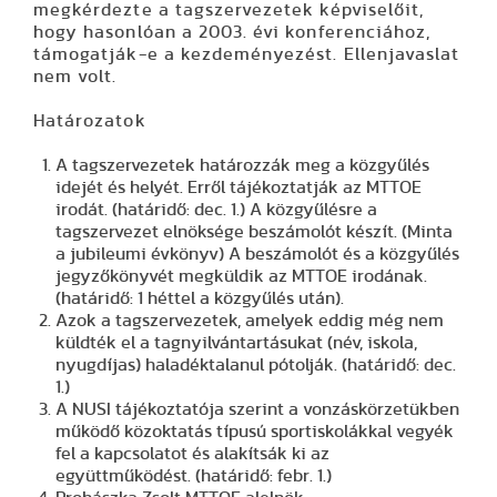
megkérdezte a tagszervezetek képviselőit,
hogy hasonlóan a 2003. évi konferenciához,
támogatják-e a kezdeményezést. Ellenjavaslat
nem volt.
Határozatok
A tagszervezetek határozzák meg a közgyűlés
idejét és helyét. Erről tájékoztatják az MTTOE
irodát. (határidő: dec. 1.) A közgyűlésre a
tagszervezet elnöksége beszámolót készít. (Minta
a jubileumi évkönyv) A beszámolót és a közgyűlés
jegyzőkönyvét megküldik az MTTOE irodának.
(határidő: 1 héttel a közgyűlés után).
Azok a tagszervezetek, amelyek eddig még nem
küldték el a tagnyilvántartásukat (név, iskola,
nyugdíjas) haladéktalanul pótolják. (határidő: dec.
1.)
A NUSI tájékoztatója szerint a vonzáskörzetükben
működő közoktatás típusú sportiskolákkal vegyék
fel a kapcsolatot és alakítsák ki az
együttműködést. (határidő: febr. 1.)