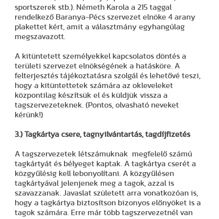
sportszerek stb.). Németh Karola a 215 taggal
rendelkező Baranya-Pécs szervezet elnöke 4 arany
plakettet kért, amit a választmány egyhangúlag
megszavazott.
A kitüntetett személyekkel kapcsolatos döntés a
területi szervezet elnökségének a hatásköre. A
felterjesztés tájékoztatásra szolgál és lehetővé teszi,
hogy a kitüntettetek számára az okleveleket
központilag készítsük el és küldjük vissza a
tagszervezeteknek. (Pontos, olvasható neveket
kérünk!)
3.) Tagkártya csere, tagnyilvántartás, tagdíjfizetés
A tagszervezetek létszámuknak megfelelő számú
tagkártyát és bélyeget kaptak. A tagkártya cserét a
közgyűlésig kell lebonyolítani. A közgyűlésen
tagkártyával jelenjenek meg a tagok, azzal is
szavazzanak. Javaslat született arra vonatkozóan is,
hogy a tagkártya biztosítson bizonyos előnyöket is a
tagok számára. Erre már több tagszervezetnél van