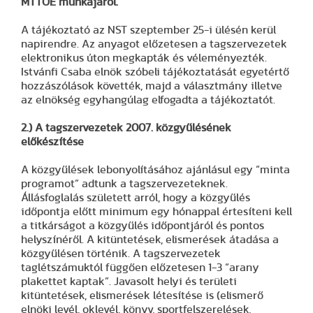
MTTOE munkájáról.
A tájékoztató az NST szeptember 25-i ülésén kerül
napirendre. Az anyagot előzetesen a tagszervezetek
elektronikus úton megkapták és véleményezték.
Istvánfi Csaba elnök szóbeli tájékoztatását egyetértő
hozzászólások követték, majd a választmány illetve
az elnökség egyhangúlag elfogadta a tájékoztatót.
2.) A tagszervezetek 2007. közgyűlésének
előkészítése
A közgyűlések lebonyolításához ajánlásul egy “minta
programot” adtunk a tagszervezeteknek.
Állásfoglalás született arról, hogy a közgyűlés
időpontja előtt minimum egy hónappal értesíteni kell
a titkárságot a közgyűlés időpontjáról és pontos
helyszínéről. A kitüntetések, elismerések átadása a
közgyűlésen történik. A tagszervezetek
taglétszámuktól függően előzetesen 1-3 “arany
plakettet kaptak”. Javasolt helyi és területi
kitüntetések, elismerések létesítése is (elismerő
elnöki levél, oklevél, könyv, sportfelszerelések,