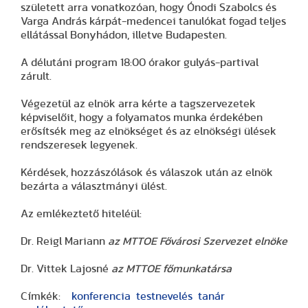
született arra vonatkozóan, hogy Ónodi Szabolcs és
Varga András kárpát-medencei tanulókat fogad teljes
ellátással Bonyhádon, illetve Budapesten.
A délutáni program 18:00 órakor gulyás-partival
zárult.
Végezetül az elnök arra kérte a tagszervezetek
képviselőit, hogy a folyamatos munka érdekében
erősítsék meg az elnökséget és az elnökségi ülések
rendszeresek legyenek.
Kérdések, hozzászólások és válaszok után az elnök
bezárta a választmányi ülést.
Az emlékeztető hiteléül:
Dr. Reigl Mariann
az MTTOE Fővárosi Szervezet elnöke
Dr. Vittek Lajosné
az MTTOE főmunkatársa
Címkék:
konferencia
testnevelés
tanár