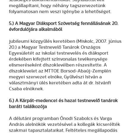
megállapítani, hogy néhány tagszervezetünk
folyamatosan nem veszi igénybe a lehetőséget.
5.) A Magyar Diáksport Szövetség fennállásának 20.
évfordulójára alkalmából
jubileumi közgyűlés keretében (Miskolc, 2007. június
20.) a Magyar Testnevelő Tanárok Országos
Egyesületét az iskolai testnevelés és diáksport
érdekében kifejtett színvonalas tevékenysége
elismeréseként díszoklevélben részesítette. A
díszoklevelet az MTTOE Borsod-Abaúj-Zemplén
megyei szervezet elnöke, Gyűlvészi István a
választmányi ülés keretében adta át dr. Istvánfi
Csaba elnöknek.
6.) A Kárpát-medencei és hazai testnevelő tanárok
baráti találkozója
A délutáni programban Ónodi Szabolcs és Varga
András alelnökök vezetésével a kollegák kicserélték
szakmai tapasztalataikat. Feltételes megállapodás