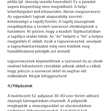
példa (pl. Jászság uszoda használat). Ez a javaslat
sajnos központilag nem megoldható. A helyi
lehetőségeket kell kihasználni, illetve megszervezni.
Az egyesületi tagnak alapszabály szerinti
kötelessége a tagdíj fizetés. A tagdíj összegének
megállapítása a területi szervezet elnökségének a
hatásköre. Itt jelzem, hogy a kiadott Tájékoztatóban
a tagdíjra utalás hibás. Az “év” helyett a “hó” a helyes
megjelölés (1. oldal). Azok a tagszervezetek, amelyek
a tagnyilvántartásukat még nem küldték meg
haladéktalanul pótolják azt (
email
)
tagszervezetek képviselőinek a szervezet és az elnök
nevével feltüntetett címtáblát adtunk abból a célból,
hogy jelezze a szervezet létét és segítse elő
működését. Kérjük kifüggeszteni!
4.) Pályázatok
A beérkezett 62. pályázat 30-40 ezer forint változó
összegű támogatásban részesült. A pályázók
megkapták a visszaigazolást az elszámoláshoz
szükséges dokumentumokat. Sajnálattal kell