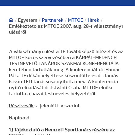
/
Egyetem
/
Partnerek
/
MTTOE
/
Hírek
/
Emlékeztető az MTTOE 2007. aug. 28-i választmányi
üléséről
A választmányi ülést a TF Továbbképző Intézet és az
MTTOE közös szervezésében a KÁRPÁT-MEDENCEI
TESTNEVELŐ TANÁROK SZAKMAI KONFERENCIÁJA
keretében tartották meg. A konferenciát dr. Hamar
Pál a TF dékánhelyettese köszöntötte és dr. Tamás
István TFTI tanácsosa nyitotta meg. A konferencia
nyitó előadását dr. Istvánfi Csaba MTTOE elnöke
tartotta a hazai testnevelés helyzetéről.
Résztvevők
: a jelenléti ív szerint.
Napirend
1.) Tájékoztató a Nemzeti Sporttanács részére az