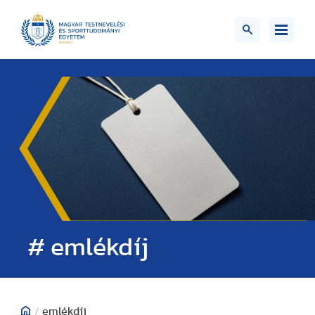
# emlékdíj
/
emlékdíj