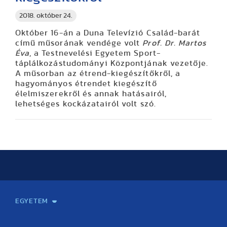
2018. október 24.
Október 16-án a Duna Televízió Család-barát
című műsorának vendége volt
Prof. Dr. Martos
Éva
, a Testnevelési Egyetem Sport-
táplálkozástudományi Központjának vezetője.
A műsorban az étrend-kiegészítőkről, a
hagyományos étrendet kiegészítő
élelmiszerekről és annak hatásairól,
lehetséges kockázatairól volt szó.
EGYETEM
Kapcsolat
Elektronikus ügyintézés
Rektori köszöntő
Bemutatkozás, történet
Közérdekű adatok
Szervezeti felépítés
Testnevelési Egyetemért Alapítvány
Vezetők
Szenátus
Dokumentumok
Minőségbiztosítás
Dr. Koltai Jenő Sportközpont
Díjak, kitüntetések
Az egyetem testületei
Nemzetközi kapcsolatok
Könyvtár és Levéltár
Állásajánlatok
Alumni és Karrier Iroda
Partnerek
Projektek
Arculat
Rendezvények
Healthy Campus
TF Gym
Sportmedicina Központ
TF Nyári Táborok