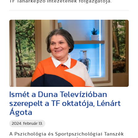
TF Tanárképző Intézetének főigazgatója.
Ismét a Duna Televízióban
szerepelt a TF oktatója, Lénárt
Ágota
2024. február 13.
A Pszichológia és Sportpszichológiai Tanszék