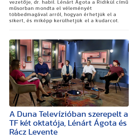
vezetője, dr. habil. Lénárt Ágota a Ridikül című
műsorban mondta el véleményét
többedmagával arról, hogyan érhetjük el a
sikert, és miképp kerülhetjük el a kudarcot.
A Duna Televízióban szerepelt a
TF két oktatója, Lénárt Ágota és
Rácz Levente