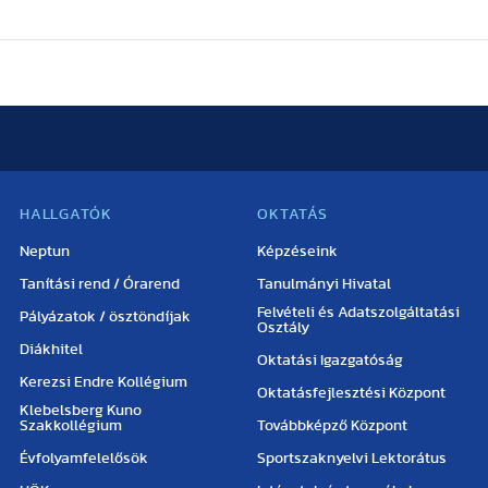
HALLGATÓK
OKTATÁS
Neptun
Képzéseink
Tanítási rend / Órarend
Tanulmányi Hivatal
Felvételi és Adatszolgáltatási
Pályázatok / ösztöndíjak
Osztály
Diákhitel
Oktatási Igazgatóság
Kerezsi Endre Kollégium
Oktatásfejlesztési Központ
Klebelsberg Kuno
Szakkollégium
Továbbképző Központ
Évfolyamfelelősök
Sportszaknyelvi Lektorátus