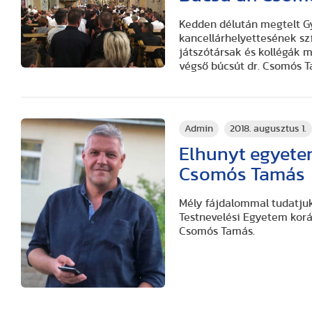
Kedden délután megtelt G
kancellárhelyettesének szí
játszótársak és kollégák 
végső búcsút dr. Csomós T
Admin
2018. augusztus 1.
Elhunyt egyetem
Csomós Tamás
Mély fájdalommal tudatjuk
Testnevelési Egyetem koráb
Csomós Tamás.