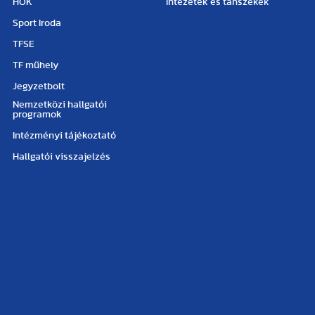
HÖK
Intézetek és tanszékek
Sport Iroda
TFSE
TF műhely
Jegyzetbolt
Nemzetközi hallgatói
programok
Intézményi tájékoztató
Hallgatói visszajelzés