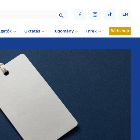
EN
Webshop
lgatók
Oktatás
Tudomány
Hírek