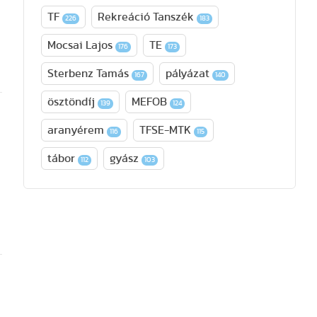
TF
Rekreáció Tanszék
226
183
Mocsai Lajos
TE
176
173
Sterbenz Tamás
pályázat
167
140
ösztöndíj
MEFOB
139
124
aranyérem
TFSE-MTK
116
115
tábor
gyász
112
103