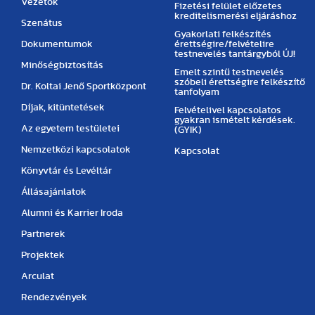
Vezetők
Fizetési felület előzetes
kreditelismerési eljáráshoz
Szenátus
Gyakorlati felkészítés
Dokumentumok
érettségire/felvételire
testnevelés tantárgyból ÚJ!
Minőségbiztosítás
Emelt szintű testnevelés
szóbeli érettségire felkészítő
Dr. Koltai Jenő Sportközpont
tanfolyam
Díjak, kitüntetések
Felvételivel kapcsolatos
gyakran ismételt kérdések.
Az egyetem testületei
(GYIK)
Nemzetközi kapcsolatok
Kapcsolat
Könyvtár és Levéltár
Állásajánlatok
Alumni és Karrier Iroda
Partnerek
Projektek
Arculat
Rendezvények