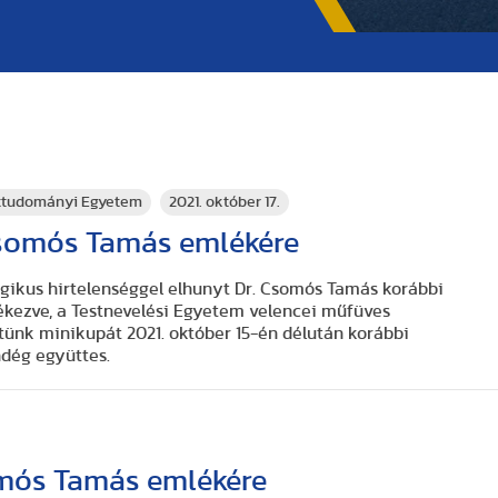
rttudományi Egyetem
2021. október 17.
somós Tamás emlékére
gikus hirtelenséggel elhunyt Dr. Csomós Tamás korábbi
ékezve, a Testnevelési Egyetem velencei műfüves
ünk minikupát 2021. október 15-én délután korábbi
dég együttes.
mós Tamás emlékére