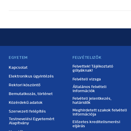
EGYETEM
FELVÉTELIZŐK
Felvettek! Tájékoztató
Kapcsolat
gólyáknak!
Elektronikus ügyintézés
Felvételi vizsga
Rektori köszöntő
Általános felvételi
információk
Bemutatkozás, történet
Felvételi jelentkezés,
Közérdekű adatok
határidők
Meghirdetett szakok felvételi
Szervezeti felépítés
információja
Testnevelési Egyetemért
Előzetes kreditelismerési
Alapítvány
eljárás