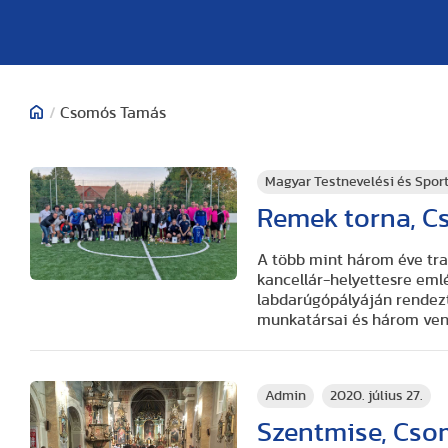
/
Csomós Tamás
Magyar Testnevelési és Spo
Remek torna, C
A több mint három éve tra
kancellár-helyettesre eml
labdarúgópályáján rendezt
munkatársai és három ven
Admin
2020. július 27.
Szentmise, Cso