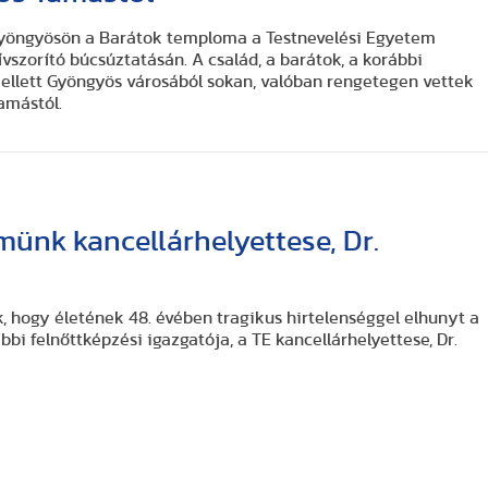
yöngyösön a Barátok temploma a Testnevelési Egyetem
vszorító búcsúztatásán. A család, a barátok, a korábbi
mellett Gyöngyös városából sokan, valóban rengetegen vettek
amástól.
ünk kancellárhelyettese, Dr.
, hogy életének 48. évében tragikus hirtelenséggel elhunyt a
bi felnőttképzési igazgatója, a TE kancellárhelyettese, Dr.