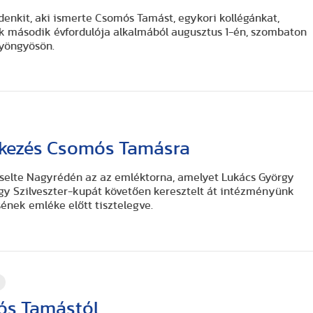
enkit, aki ismerte Csomós Tamást, egykori kollégánkat,
k második évfordulója alkalmából augusztus 1-én, szombaton
Gyöngyösön.
kezés Csomós Tamásra
iselte Nagyrédén az az emléktorna, amelyet Lukács György
gy Szilveszter-kupát követően keresztelt át intézményünk
ének emléke előtt tisztelegve.
.
ós Tamástól