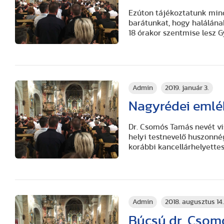
Ezúton tájékoztatunk mind
barátunkat, hogy halálána
18 órakor szentmise lesz 
Admin
2019. január 3.
Nagyrédei emlé
Dr. Csomós Tamás nevét v
helyi testnevelő huszonné
korábbi kancellárhelyettes
Admin
2018. augusztus 14
Búcsú dr. Csom