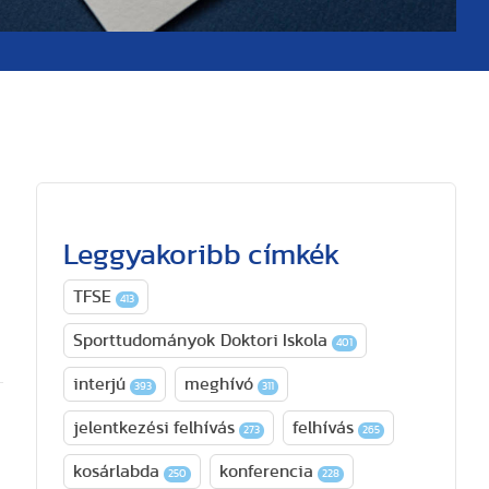
Leggyakoribb címkék
TFSE
413
Sporttudományok Doktori Iskola
401
interjú
meghívó
393
311
jelentkezési felhívás
felhívás
273
265
kosárlabda
konferencia
250
228