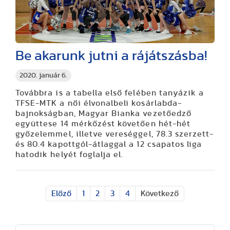
Be akarunk jutni a rájátszásba!
2020. január 6.
Továbbra is a tabella első felében tanyázik a
TFSE-MTK a női élvonalbeli kosárlabda-
bajnokságban, Magyar Bianka vezetőedző
együttese 14 mérkőzést követően hét-hét
győzelemmel, illetve vereséggel, 78.3 szerzett-
és 80.4 kapottgól-átlaggal a 12 csapatos liga
hatodik helyét foglalja el.
Előző
1
2
3
4
Következő