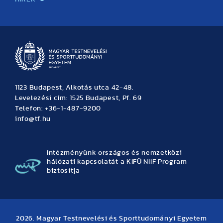
Hírek
Büszkeségeink
Hallgatói hírek
Tudományos hírek
TDK hírek
Pályázati hírek
TFSE hírek
Archívum
Eseménynaptár
1123 Budapest, Alkotás utca 42-48.
Levelezési cím: 1525 Budapest, Pf. 69
Telefon: +36-1-487-9200
info@tf.hu
Intézményünk országos és nemzetközi
hálózati kapcsolatát a KIFÜ NIIF Program
biztosítja
2026. Magyar Testnevelési és Sporttudományi Egyetem