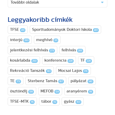
További oldalak
Leggyakoribb címkék
TFSE
Sporttudományok Doktori Iskola
413
401
interjú
meghívó
393
311
jelentkezési felhívás
felhívás
273
265
kosárlabda
konferencia
TF
250
228
226
Rekreáció Tanszék
Mocsai Lajos
183
176
TE
Sterbenz Tamás
pályázat
173
167
140
ösztöndíj
MEFOB
aranyérem
139
124
116
TFSE-MTK
tábor
gyász
115
112
103