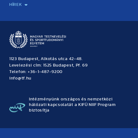
HÍREK
Hírek
Büszkeségeink
Hallgatói hírek
Tudományos hírek
TDK hírek
Pályázati hírek
TFSE hírek
Archívum
Eseménynaptár
1123 Budapest, Alkotás utca 42-48.
Levelezési cím: 1525 Budapest, Pf. 69
Telefon: +36-1-487-9200
info@tf.hu
Intézményünk országos és nemzetközi
hálózati kapcsolatát a KIFÜ NIIF Program
biztosítja