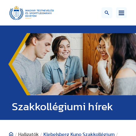
Szakkollégiumi hírek
/
Hallgatók
/
Klebelsberg Kuno Szakkollégium
/