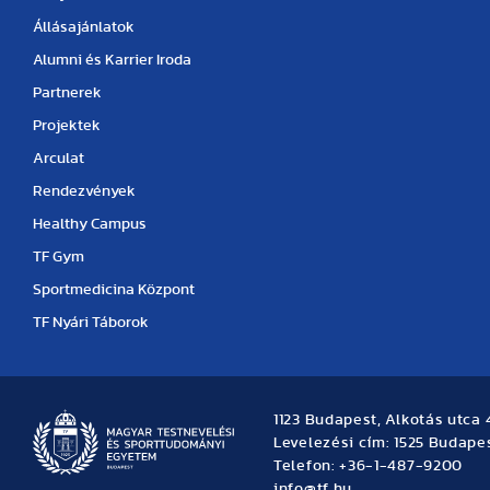
Állásajánlatok
Alumni és Karrier Iroda
Partnerek
Projektek
Arculat
Rendezvények
Healthy Campus
TF Gym
Sportmedicina Központ
TF Nyári Táborok
1123 Budapest, Alkotás utca 
Levelezési cím: 1525 Budapes
Telefon: +36-1-487-9200
info@tf.hu