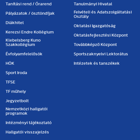
Tanítási rend / Órarend
Tanulmányi Hivatal
Felvételi és Adatszolgáltatási
Pályázatok / ösztöndíjak
Osztály
Diákhitel
Oktatási Igazgatóság
Kerezsi Endre Kollégium
Oktatásfejlesztési Központ
Klebelsberg Kuno
Szakkollégium
Továbbképző Központ
Évfolyamfelelősök
Sportszaknyelvi Lektorátus
HÖK
Intézetek és tanszékek
Sport Iroda
TFSE
TF műhely
Jegyzetbolt
Nemzetközi hallgatói
programok
Intézményi tájékoztató
Hallgatói visszajelzés