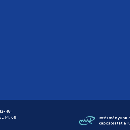
42-48.
t, Pf. 69
Intézményünk o
kapcsolatát a K