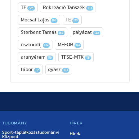
TF
Rekreáció Tanszék
226
183
Mocsai Lajos
TE
176
173
Sterbenz Tamás
pályázat
167
140
ösztöndíj
MEFOB
139
124
aranyérem
TFSE-MTK
116
115
tábor
gyász
112
103
TUDOMÁNY
HÍREK
Sport-táplálkozástudományi
Hírek
Központ