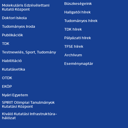
Büszkeségeink
Molekuláris Edzésélettani
Kutató Központ
Hallgatói hírek
Doktori Iskola
Tudományos hírek
Tudományos Iroda
TDK hírek
Publikációk
Pályázati hírek
TDK
TFSE hírek
Testnevelés, Sport, Tudomány
Archívum
Habilitáció
Eseménynaptár
Kutatásetika
OTDK
EKÖP
Nyári Egyetem
SPIRIT Olimpiai Tanulmányok
Kutatási Központ
Kiváló Kutatási Infrastruktúra-
hálózat