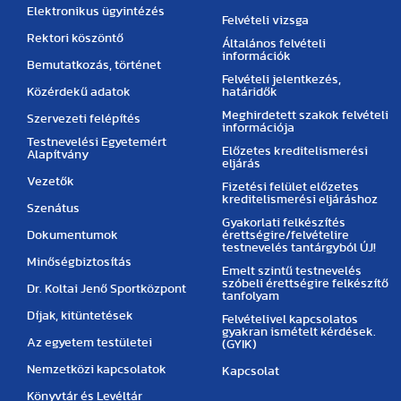
Elektronikus ügyintézés
Felvételi vizsga
Rektori köszöntő
Általános felvételi
információk
Bemutatkozás, történet
Felvételi jelentkezés,
Közérdekű adatok
határidők
Meghirdetett szakok felvételi
Szervezeti felépítés
információja
Testnevelési Egyetemért
Előzetes kreditelismerési
Alapítvány
eljárás
Vezetők
Fizetési felület előzetes
kreditelismerési eljáráshoz
Szenátus
Gyakorlati felkészítés
Dokumentumok
érettségire/felvételire
testnevelés tantárgyból ÚJ!
Minőségbiztosítás
Emelt szintű testnevelés
szóbeli érettségire felkészítő
Dr. Koltai Jenő Sportközpont
tanfolyam
Díjak, kitüntetések
Felvételivel kapcsolatos
gyakran ismételt kérdések.
Az egyetem testületei
(GYIK)
Nemzetközi kapcsolatok
Kapcsolat
Könyvtár és Levéltár