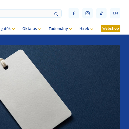
EN
Webshop
lgatók
Oktatás
Tudomány
Hírek