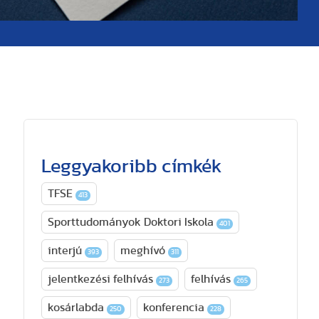
Leggyakoribb címkék
TFSE
413
Sporttudományok Doktori Iskola
401
interjú
meghívó
393
311
jelentkezési felhívás
felhívás
273
265
kosárlabda
konferencia
250
228