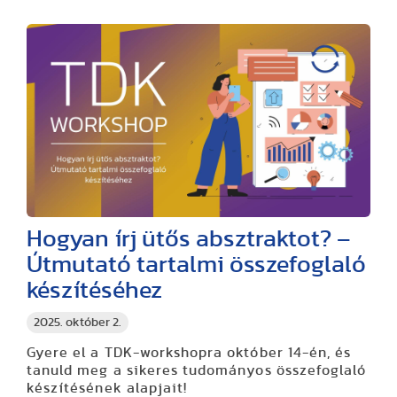
Hogyan írj ütős absztraktot? –
Útmutató tartalmi összefoglaló
készítéséhez
2025. október 2.
Gyere el a TDK-workshopra október 14-én, és
tanuld meg a sikeres tudományos összefoglaló
készítésének alapjait!