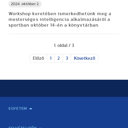
2024. október 2.
Workshop keretében ismerkedhetünk meg a
mesterséges intelligencia alkalmazásáról a
sportban október 14-én a könyvtárban.
1. oldal / 3
Előző
1
2
3
Következő
EGYETEM
Kapcsolat
Elektronikus ügyintézés
Rektori köszöntő
Bemutatkozás, történet
Közérdekű adatok
Szervezeti felépítés
Testnevelési Egyetemért Alapítvány
Vezetők
Szenátus
Dokumentumok
Minőségbiztosítás
Dr. Koltai Jenő Sportközpont
Díjak, kitüntetések
Az egyetem testületei
Nemzetközi kapcsolatok
Könyvtár és Levéltár
Állásajánlatok
Alumni és Karrier Iroda
Partnerek
Projektek
Arculat
Rendezvények
Healthy Campus
TF Gym
Sportmedicina Központ
TF Nyári Táborok