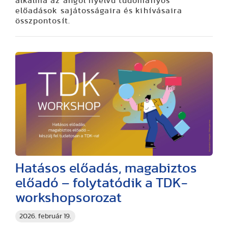
alkalma az angol nyelvű tudományos
előadások sajátosságaira és kihívásaira
összpontosít.
Hatásos előadás, magabiztos
előadó – folytatódik a TDK-
workshopsorozat
2026. február 19.