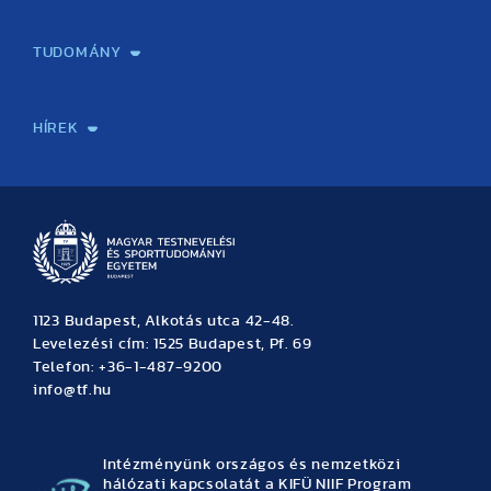
Képzéseink
Tanulmányi Hivatal
Felvételi és Adatszolgáltatási Osztály
Oktatási Igazgatóság
Oktatásfejlesztési Központ
Továbbképző Központ
Sportszaknyelvi Lektorátus
Intézetek és tanszékek
TUDOMÁNY
Sport-táplálkozástudományi Központ
Molekuláris Edzésélettani Kutató Központ
Doktori Iskola
Tudományos Iroda
Publikációk
TDK
Testnevelés, Sport, Tudomány
Habilitáció
Kutatásetika
OTDK
EKÖP
Nyári Egyetem
SPIRIT Olimpiai Tanulmányok Kutatási Központ
Kiváló Kutatási Infrastruktúra-hálózat
HÍREK
Hírek
Büszkeségeink
Hallgatói hírek
Tudományos hírek
TDK hírek
Pályázati hírek
TFSE hírek
Archívum
Eseménynaptár
1123 Budapest, Alkotás utca 42-48.
Levelezési cím: 1525 Budapest, Pf. 69
Telefon: +36-1-487-9200
info@tf.hu
Intézményünk országos és nemzetközi
hálózati kapcsolatát a KIFÜ NIIF Program