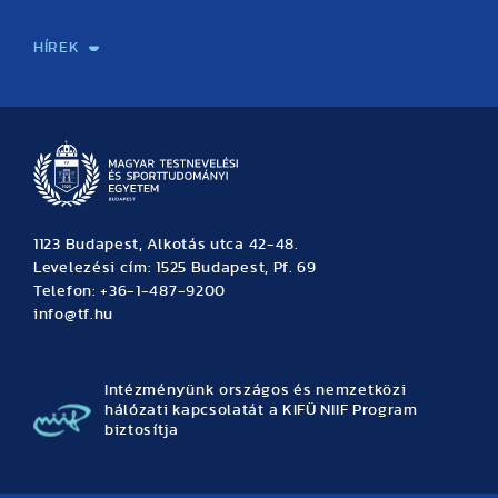
Sport-táplálkozástudományi Központ
Molekuláris Edzésélettani Kutató Központ
Doktori Iskola
Tudományos Iroda
Publikációk
TDK
Testnevelés, Sport, Tudomány
Habilitáció
Kutatásetika
OTDK
EKÖP
Nyári Egyetem
SPIRIT Olimpiai Tanulmányok Kutatási Központ
Kiváló Kutatási Infrastruktúra-hálózat
HÍREK
Hírek
Büszkeségeink
Hallgatói hírek
Tudományos hírek
TDK hírek
Pályázati hírek
TFSE hírek
Archívum
Eseménynaptár
1123 Budapest, Alkotás utca 42-48.
Levelezési cím: 1525 Budapest, Pf. 69
Telefon: +36-1-487-9200
info@tf.hu
Intézményünk országos és nemzetközi
hálózati kapcsolatát a KIFÜ NIIF Program
biztosítja