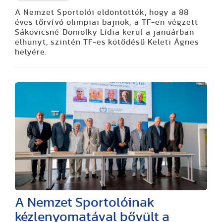
A Nemzet Sportolói eldöntötték, hogy a 88
éves tőrvívó olimpiai bajnok, a TF-en végzett
Sákovicsné Dömölky Lídia kerül a januárban
elhunyt, szintén TF-es kötődésű Keleti Ágnes
helyére.
A Nemzet Sportolóinak
kézlenyomatával bővült a