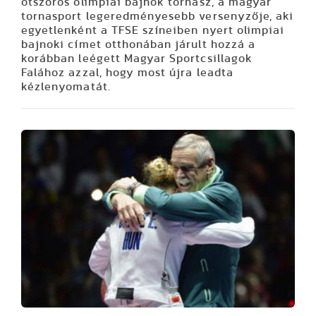
ötszörös olimpiai bajnok tornász, a magyar
tornasport legeredményesebb versenyzője, aki
egyetlenként a TFSE színeiben nyert olimpiai
bajnoki címet otthonában járult hozzá a
korábban leégett Magyar Sportcsillagok
Falához azzal, hogy most újra leadta
kézlenyomatát.