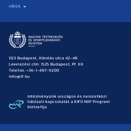
HÍREK
Hírek
Büszkeségeink
Hallgatói hírek
Tudományos hírek
TDK hírek
Pályázati hírek
TFSE hírek
Archívum
Eseménynaptár
1123 Budapest, Alkotás utca 42-48.
Levelezési cím: 1525 Budapest, Pf. 69
Telefon: +36-1-487-9200
info@tf.hu
Intézményünk országos és nemzetközi
hálózati kapcsolatát a KIFÜ NIIF Program
biztosítja