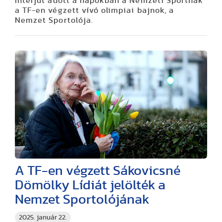
Interjút adott a napokban a Nemzeti Sportnak
a TF-en végzett vívó olimpiai bajnok, a
Nemzet Sportolója.
A TF-en végzett Sákovicsné
Dömölky Lídiát jelölték a
Nemzet Sportolójának
2025. január 22.