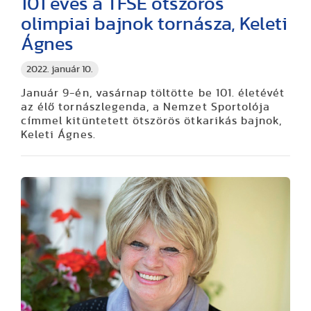
101 éves a TFSE ötszörös
olimpiai bajnok tornásza, Keleti
Ágnes
2022. január 10.
Január 9-én, vasárnap töltötte be 101. életévét
az élő tornászlegenda, a Nemzet Sportolója
címmel kitüntetett ötszörös ötkarikás bajnok,
Keleti Ágnes.