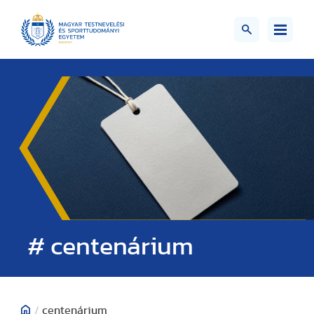
# centenárium
/
centenárium