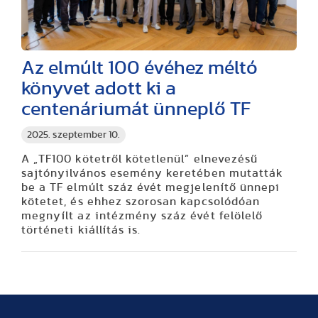
Az elmúlt 100 évéhez méltó
könyvet adott ki a
centenáriumát ünneplő TF
2025. szeptember 10.
A „TF100 kötetről kötetlenül” elnevezésű
sajtónyilvános esemény keretében mutatták
be a TF elmúlt száz évét megjelenítő ünnepi
kötetet, és ehhez szorosan kapcsolódóan
megnyílt az intézmény száz évét felölelő
történeti kiállítás is.