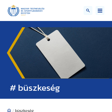
# büszkeség
/
büszkeség