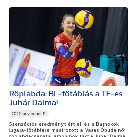
Röplabda: BL-főtáblás a TF-es
Juhár Dalma!
2022. november 11.
Szenzációs eredményt ért el, és a Bajnokok
Ligája-főtáblára masírozott a Vasas Óbuda női
röplabdacsapata, amelynek tagja Juhár Dalma,