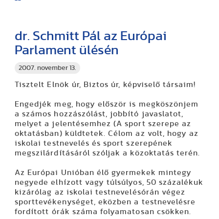
dr. Schmitt Pál az Európai
Parlament ülésén
2007. november 13.
Tisztelt Elnök úr, Biztos úr, képviselő társaim!
Engedjék meg, hogy először is megköszönjem
a számos hozzászólást, jobbító javaslatot,
melyet a jelentésemhez (A sport szerepe az
oktatásban) küldtetek.
Célom az volt, hogy az
iskolai testnevelés és sport szerepének
megszilárdításáról szóljak a közoktatás terén.
Az Európai Unióban élő gyermekek mintegy
negyede elhízott vagy túlsúlyos, 50 százalékuk
kizárólag az iskolai testnevelésórán végez
sporttevékenységet, eközben a testnevelésre
fordított órák száma folyamatosan csökken.