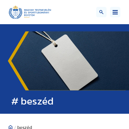
# beszéd
/
beszéd