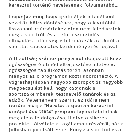
keresztül történő nevelésének folyamatából..
Engedjék meg, hogy gratuláljak a tagállami
vezetők bölcs döntéséhez, hogy a legutóbbi
lisszaboni csúcsértekezleten nem feledkeztek
meg a sportról, és a reformszerződés
elfogadása után végre felruházzák az Uniót a
sporttal kapcsolatos kezdeményezés jogával.
A Bizottság számos programot dolgozott ki az
egészséges életmód elterjesztése, illetve az
egészséges táplálkozás terén, azonban
hiányos az e programok közti koordináció. A
végrashajtásban nagyobb szerepet és nagyobb
megbecsülést kell, hogy kapjanak a
sportszakemberek, testnevelő tanárok és az
edzők. Véleményem szerint ez idáig nem
történt meg a
"Nevelés a sporton keresztül
európai éve 2004"
program tapasztalatainak
megfelelő feldolgozása, illetve a sikeres
projektek átvétele a tagállamok részéről, bár a
júliusban publikált Fehér Könyv a sportról és a