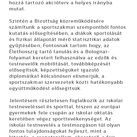
hozzá tartozó akcióterv a helyes irányba
mutat.
Szintén a Bizottság közreműködésére
számítunk a sportszakmai szempontból fontos
kutatás
elősegítésében, a diákok sportolását
és fizikai állapotát mérő statisztikai adatok
gyűjtésében, Fontosnak tartom hogy, az
Élethosszig tartó tanulás és a Bolognai-
folyamat kereteit felhasználva az
edzők és
testnevelők mobilitását
, továbbképzését
elősegítsük, képzettségüket igazoló
diplomáikat kölcsönösen elismerjük, a
sportszakmai szervezetek közti hatékonyabb
együttműködést elősegitsük.
Jelentésem részletesen foglalkozik az iskolai
testneveléssel és sporttal, hiszen az európai
gyermekek fele csupán az iskolai oktatás
keretében végez sporttevékenységet. Az
iskolai testnevelés a testmozgáson túl olyan
fontos tulajdonságokat fejleszt, mint a