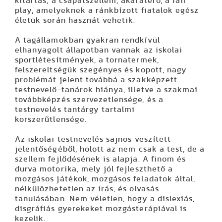
kitartás, a csapatszellem, akaraterő, a fair
play, amelyeknek a ránkbízott fiatalok egész
életük során hasznát vehetik.
A tagállamokban gyakran rendkívül
elhanyagolt állapotban vannak az iskolai
sportlétesítmények, a tornatermek,
felszereltségük szegényes és kopott, nagy
problémát jelent továbbá a szakképzett
testnevelő-tanárok hiánya, illetve a szakmai
továbbképzés szervezetlensége, és a
testnevelés tantárgy tartalmi
korszerűtlensége.
Az iskolai testnevelés sajnos veszített
jelentőségéből, holott az nem csak a test, de a
szellem fejlődésének is alapja. A finom és
durva motorika, mely jól fejleszthető a
mozgásos játékok, mozgásos feladatok által,
nélkülözhetetlen az írás, és olvasás
tanulásában. Nem véletlen, hogy a dislexiás,
disgráfiás gyerekeket mozgásterápiával is
kezelik.