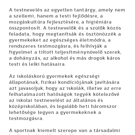
A testnevelés az egyetlen tantárgy, amely nem
a szellemi, hanem a testi fejlődésre, a
mozgáskultúra fejlesztésére, a higiéniára
összpontosít. A testnevelők és a szülők közös
feladata, hogy megtanítsák és ösztönözzék a
gyermekeket az egészséges életmódra, a
rendszeres testmozgásra, és felhívják a
figyelmet a tiltott teljesítménynövelő szerek,
a dohányzás, az alkohol és más drogok káros
testi és lelki hatásaira.
Az iskoláskorú gyermekek egészségi
állapotának, fizikai kondíciójának javítására
azt javasoljuk, hogy az iskolák, illetve az erre
felhatalmazott hatóságok tegyék kötelezővé
az iskolai testnevelést az általános és
középiskolában, és legalább heti háromszor
lehetősége legyen a gyermekeknek a
testmozgásra.
A sportnak kiemelt szerepe van a társadalmi