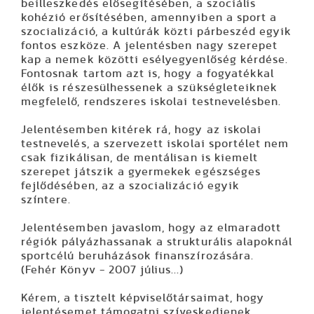
beilleszkedés elősegítésében, a szociális
kohézió erősítésében, amennyiben a sport a
szocializáció, a kultúrák közti párbeszéd egyik
fontos eszköze. A jelentésben nagy szerepet
kap a nemek közötti esélyegyenlőség kérdése.
Fontosnak tartom azt is, hogy a fogyatékkal
élők is részesülhessenek a szükségleteiknek
megfelelő, rendszeres iskolai testnevelésben.
Jelentésemben kitérek rá, hogy az iskolai
testnevelés, a szervezett iskolai sportélet nem
csak fizikálisan, de mentálisan is kiemelt
szerepet játszik a gyermekek egészséges
fejlődésében, az a szocializáció egyik
színtere.
J
elentésemben javaslom, hogy az elmaradott
régiók pályázhassanak a strukturális alapoknál
sportcélú beruházások finanszírozására.
(Fehér Könyv - 2007 július...)
Kérem, a tisztelt képviselőtársaimat, hogy
jelentésemet támogatni szíveskedjenek.