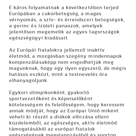
E káros folyamatnak a következtében terjed
Európában a cukorbetegség, a magas
vérnyomás, a szív- és érrendszeri betegségek,
a gerinc és ízületi panaszok, amelyek
jelentősen megemelik az egyes tagországok
egészségügyi kiadásait.
Az Európái fiatalokra jellemző inaktív
életmód, a mozgásban szegény mindennapok
kompenzálásaképp nem engedhetjük meg
magunknak, hogy egy ilyen egyszerű, de mégis
hatásos eszközt, mint a testnevelés óra
elhanyagoljunk.
Egykori olimpikonként, gyakorló
sportvezetőként és képviselőként
kötelességem és felelősségem, hogy keressem
annak módját, hogy az Európai Unió miként
veheti ki részét a diákok elhizása elleni
küzdelemből, az egészséges, aktív életmód
támogatásából az európai fiatalok
egészségének megalapozásából és sporton