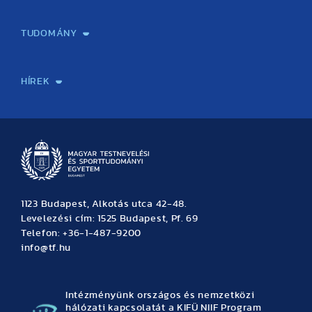
Képzéseink
Tanulmányi Hivatal
Felvételi és Adatszolgáltatási Osztály
Oktatási Igazgatóság
Oktatásfejlesztési Központ
Továbbképző Központ
Sportszaknyelvi Lektorátus
Intézetek és tanszékek
TUDOMÁNY
Sport-táplálkozástudományi Központ
Molekuláris Edzésélettani Kutató Központ
Doktori Iskola
Tudományos Iroda
Publikációk
TDK
Testnevelés, Sport, Tudomány
Habilitáció
Kutatásetika
OTDK
EKÖP
Nyári Egyetem
SPIRIT Olimpiai Tanulmányok Kutatási Központ
Kiváló Kutatási Infrastruktúra-hálózat
HÍREK
Hírek
Büszkeségeink
Hallgatói hírek
Tudományos hírek
TDK hírek
Pályázati hírek
TFSE hírek
Archívum
Eseménynaptár
1123 Budapest, Alkotás utca 42-48.
Levelezési cím: 1525 Budapest, Pf. 69
Telefon: +36-1-487-9200
info@tf.hu
Intézményünk országos és nemzetközi
hálózati kapcsolatát a KIFÜ NIIF Program