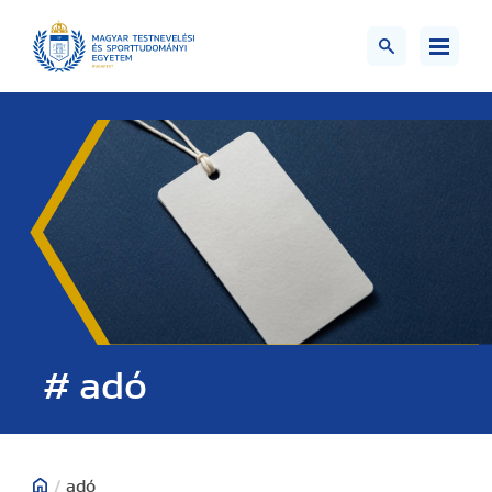
# adó
/
adó