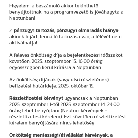
Figyelem: a beszámoló akkor tekinthető
benyújtottnak, ha a programvezető is jóváhagyta a
Neptunban!
2.
pénzügyi tartozás, pénzügyi elmaradás hiánya
:
akinek lejárt, fennálló tartozása van, a félévét nem
aktiválhatja!
A féléves önköltség díja a bejelentkezési időszakot
követően, 2025. szeptember 15. 16:00 óráig
egyösszegben kerül kiírásra a Neptunban.
Az önköltség díjának (vagy első részletének)
befizetési határideje: 2025. október 15.
Részletfizetési kérvényt
ugyancsak a Neptunban
2025. szeptember 1-től 2025. szeptember 14. 24:00
óráig lehet benyújtani (Neptun: kérvények -
részletfizetési kérelem). Ezt követően részletfizetési
kérelem benyújtására nincs lehetőség.
Önköltség mentességi/átvállalási kérvények: a