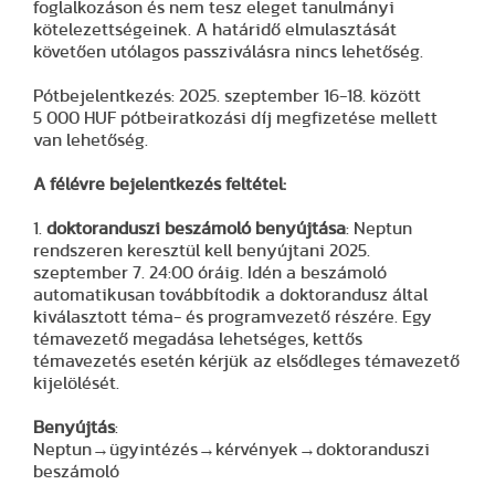
foglalkozáson és nem tesz eleget tanulmányi
kötelezettségeinek. A határidő elmulasztását
követően utólagos passziválásra nincs lehetőség.
Pótbejelentkezés: 2025. szeptember 16-18. között
5 000 HUF pótbeiratkozási díj megfizetése mellett
van lehetőség.
A félévre bejelentkezés feltétel:
1.
doktoranduszi beszámoló benyújtása
: Neptun
rendszeren keresztül kell benyújtani 2025.
szeptember 7. 24:00 óráig. Idén a beszámoló
automatikusan továbbítodik a doktorandusz által
kiválasztott téma- és programvezető részére. Egy
témavezető megadása lehetséges, kettős
témavezetés esetén kérjük az elsődleges témavezető
kijelölését.
Benyújtás
:
Neptun→ügyintézés→kérvények→doktoranduszi
beszámoló