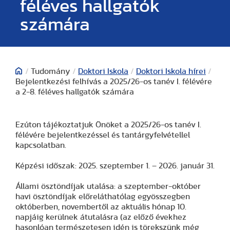
féléves hallgatók
számára
/
Tudomány
/
Doktori Iskola
/
Doktori Iskola hírei
/
Bejelentkezési felhívás a 2025/26-os tanév I. félévére
a 2-8. féléves hallgatók számára
Ezúton tájékoztatjuk Önöket a 2025/26-os tanév I.
félévére bejelentkezéssel és tantárgyfelvétellel
kapcsolatban.
Képzési időszak: 2025. szeptember 1. – 2026. január 31.
Állami ösztöndíjak utalása: a szeptember-október
havi ösztöndíjak előreláthatólag egyösszegben
októberben, novembertől az aktuális hónap 10.
napjáig kerülnek átutalásra (az előző évekhez
hasonlóan természetesen idén is törekszünk még