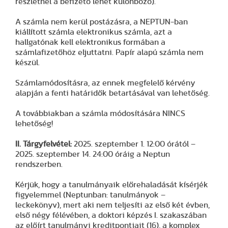
részletnél a befizető lehet különböző).
A számla nem kerül postázásra, a NEPTUN-ban
kiállított számla elektronikus számla, azt a
hallgatónak kell elektronikus formában a
számlafizetőhöz eljuttatni. Papír alapú számla nem
készül.
Számlamódosításra, az ennek megfelelő kérvény
alapján a fenti határidők betartásával van lehetőség.
A továbbiakban a számla módosítására NINCS
lehetőség!
II. Tárgyfelvétel:
2025. szeptember 1. 12:00 órától –
2025. szeptember 14. 24:00 óráig a Neptun
rendszerben.
Kérjük, hogy a tanulmányaik előrehaladását kísérjék
figyelemmel (Neptunban: tanulmányok –
leckekönyv), mert aki nem teljesíti az első két évben,
első négy félévében, a doktori képzés I. szakaszában
az előírt tanulmányi kreditpontjait (16), a komplex