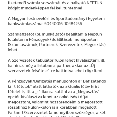
fizetendő számla sorszámát és a hallgató NEPTUN
kódját mindenképpen fel kell tüntetnie!
A Magyar Testnevelési és Sporttudományi Egyetem
bankszámlaszáma: 50440016-10484256
Számlafizetőt (pl. munkáltató) beállítani a Neptun
felületen a Pénzügyek/Beállítások menüponton
(Számlaszámok, Partnerek, Szervezetek, Megosztás)
lehet.
A Szervezetek tabulátor fülön lehet kiválasztani, ill.
ha nincs még a listában a partner, akkor az „Új
szervezetek felvétele”-re kattintva lehet rögzíteni.
A Pénzügyek/Befizetés menüponton a” Befizetendő
kiírt tételek” alatt láthatók az aktuális félév kiírt
tételei is, itt a „+” ikonra kattintva a „Megosztás”
opciót kiválasztva lehet az önköltségi díjat
megosztani, valamint hozzárendelni a megosztott
részekhez külön-külön is a korábban megadott
Partnert/Szervezetet (amennyiben szükséges, a két