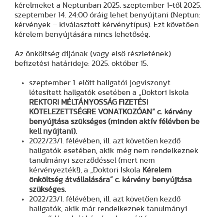
kérelmeket a Neptunban 2025. szeptember 1-től 2025.
szeptember 14. 24:00 óráig lehet benyújtani (Neptun:
kérvények – kiválasztott kérvénytípus). Ezt követően
kérelem benyújtására nincs lehetőség.
Az önköltség díjának (vagy első részletének)
befizetési határideje: 2025. október 15.
szeptember 1. előtt hallgatói jogviszonyt
létesített hallgatók esetében a „Doktori Iskola
REKTORI MÉLTÁNYOSSÁG FIZETÉSI
KÖTELEZETTSÉGRE VONATKOZÓAN” c. kérvény
benyújtása szükséges (minden aktív félévben be
kell nyújtani).
2022/23/1. félévében, ill. azt követően kezdő
hallgatók esetében, akik még nem rendelkeznek
tanulmányi szerződéssel (mert nem
kérvényezték!), a „Doktori Iskola
Kérelem
önköltség átvállalására” c. kérvény benyújtása
szükséges.
2022/23/1. félévében, ill. azt követően kezdő
hallgatók, akik már rendelkeznek tanulmányi