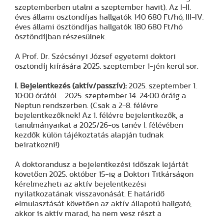
szeptemberben utalni a szeptember havit). Az I-II.
éves állami ösztöndíjas hallgatók 140 680 Ft/hó, III-IV.
éves állami ösztöndíjas hallgatók 180 680 Ft/hó
ösztöndíjban részesülnek.
A Prof. Dr. Szécsényi József egyetemi doktori
ösztöndíj kiírására 2025. szeptember 1-jén kerül sor.
I. Bejelentkezés (aktív/passzív):
2025. szeptember 1.
10:00 órától – 2025. szeptember 14. 24:00 óráig a
Neptun rendszerben. (Csak a 2-8. félévre
bejelentkezőknek! Az 1. félévre bejelentkezők, a
tanulmányaikat a 2025/26-os tanév I. félévében
kezdők külön tájékoztatás alapján tudnak
beiratkozni!)
A doktorandusz a bejelentkezési időszak lejártát
követően 2025. október 15-ig a Doktori Titkárságon
kérelmezheti az aktív bejelentkezési
nyilatkozatának visszavonását. E határidő
elmulasztását követően az aktív állapotú hallgató,
akkor is aktív marad, ha nem vesz részt a