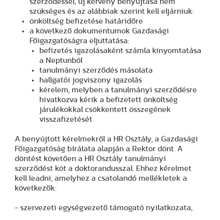
szerződéssel, új kérvény benyújtása nem
szükséges és az alábbiak szerint kell eljárniuk:
önköltség befizetése határidőre
a következő dokumentumok Gazdasági
Főigazgatóságra eljuttatása:
befizetés igazolásaként számla kinyomtatása
a Neptunból
tanulmányi szerződés másolata
hallgatói jogviszony igazolás
kérelem, melyben a tanulmányi szerződésre
hivatkozva kérik a befizetett önköltség
járulékokkal csökkentett összegének
visszafizetését
A benyújtott kérelmekről a HR Osztály, a Gazdasági
Főigazgatóság bírálata alapján a Rektor dönt. A
döntést követően a HR Osztály tanulmányi
szerződést köt a doktorandusszal. Ehhez kérelmet
kell leadni, amelyhez a csatolandó mellékletek a
következők:
- szervezeti egységvezető támogató nyilatkozata,