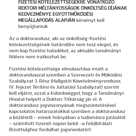
FIZETÉSI KÖTELEZETTSÉGEKRE VONATKOZÓ
REKTORI MÉLTÁNYOSSÁGOK ÖNKÖLTSÉG DÍJÁNAK
KEDVEZMÉNYE EGYÜTTMŰKÖDÉSI
MEGÁLLAPODÁS ALAPJÁN
kérvényt kell
benyújtaniuk.
Az a doktorandusz, aki az önköltség-fizetési
kötelezettségének határidőre nem tesz eleget, és
nem kap fizetési haladékot, az aktuális tanulmányi
félévre nem iratkozhat be.
Fizetési kötelezettsége elmulasztása miatt a
doktorandusszal szemben a Szervezeti és Működési
Szabályzat 3. Rész (Hallgatói Követelményrendszer,
IV. fejezet Térítési és Juttatási Szabályzat) szerint
kell eljárni, azzal a különbséggel, hogy a Tanulmányi
Hivatal helyett a Doktori Titkárság jár el. A
doktorandusz jogviszonyának megszüntetésével
kapcsolatos határozatokkal szemben a doktorandusz
a közléstől – ennek hiányában a tudomásra jutásától
– számított tizenöt napon belül –a Felülbírálati
Bizottsághoz fordulhat jogorvoslatért.