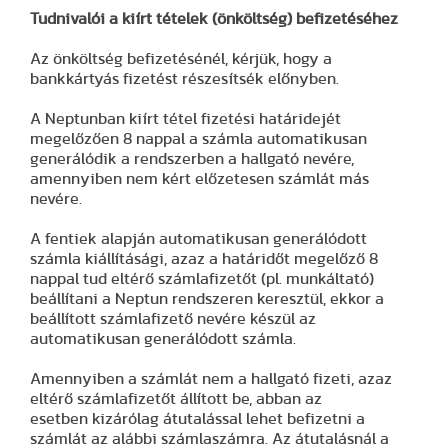
Tudnivalói a kiírt tételek (önköltség) befizetéséhez
Az önköltség befizetésénél, kérjük, hogy a
bankkártyás fizetést részesítsék előnyben.
A Neptunban kiírt tétel fizetési határidejét
megelőzően 8 nappal a számla automatikusan
generálódik a rendszerben a hallgató nevére,
amennyiben nem kért előzetesen számlát más
nevére.
A fentiek alapján automatikusan generálódott
számla kiállításági, azaz a határidőt megelőző 8
nappal tud eltérő számlafizetőt (pl. munkáltató)
beállítani a Neptun rendszeren keresztül, ekkor a
beállított számlafizető nevére készül az
automatikusan generálódott számla.
Amennyiben a számlát nem a hallgató fizeti, azaz
eltérő számlafizetőt állított be, abban az
esetben kizárólag átutalással lehet befizetni a
számlát az alábbi számlaszámra. Az átutalásnál a