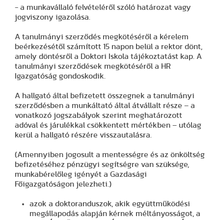
- a munkavállaló felvételéről szóló határozat vagy
jogviszony igazolása.
A tanulmányi szerződés megkötéséről a kérelem
beérkezésétől számított 15 napon belül a rektor dönt,
amely döntésről a Doktori Iskola tájékoztatást kap. A
tanulmányi szerződések megkötéséről a HR
Igazgatóság gondoskodik.
A hallgató által befizetett összegnek a tanulmányi
szerződésben a munkáltató által átvállalt része – a
vonatkozó jogszabályok szerint meghatározott
adóval és járulékkal csökkentett mértékben – utólag
kerül a hallgató részére visszautalásra.
(Amennyiben jogosult a mentességre és az önköltség
befizetéséhez pénzügyi segítségre van szüksége,
munkabérelőleg igényét a Gazdasági
Főigazgatóságon jelezheti.)
azok a doktoranduszok, akik együttműködési
megállapodás alapján kérnek méltányosságot, a