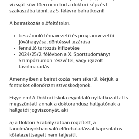
vizsgát követően nem tud a doktori képzés II.
szakaszába lépni, az 5. félévre beiratkozni!
A beiratkozás előfeltételei:
beszámoló témavezető és programvezetői
jóváhagyása, döntéssel lezárása
fennálló tartozás kifizetése
2024/25/2. félévben a X. Sporttudományi
Szimpóziumon részvétel, vagy igazolt
távolmaradás
Amennyiben a beiratkozás nem sikerül, kérjük, a
fentieket ellenőrizni szíveskedjenek.
Figyelem! A Doktori Iskola egyoldalú nyilatkozattal is
megszünteti annak a doktorandusz hallgatónak a
hallgatói jogviszonyát, aki
a) a Doktori Szabályzatban rögzített, a
tanulmányokban való előrehaladással kapcsolatos
kötelezettségeit nem teljesíti;