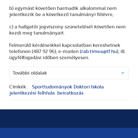
b) egymást követően harmadik alkalommal nem
jelentkezik be a következő tanulmányi félévre;
c) a hallgatói jogviszony szünetelését követően nem
kezdi meg tanulmányait.
Felmerülő kérdéseikkel kapcsolatban kereshetnek
telefonon (487 92 96), e-mailen (
rab.timea@tf.hu
), ill.
ügyfélfogadási időben személyesen.
További oldalak
Címkék:
Sporttudományok Doktori Iskola
jelentkezési felhívás
beiratkozás