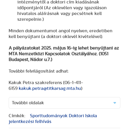
intézménytől a doktori cím kiadásának
időpontjáról (Az oklevélen vagy igazoláson
hivatalos aláírásnak vagy pecsétnek kell
szerepelnie.)
Minden dokumentumot angol nyelven, eredetiben
kell benyújtani (a doktori oklevél kivételével).
A pályázatokat 2025. május 16-ig lehet benyújtani az
MTA Nemzetközi Kapcsolatok Osztályához. (1051
Budapest, Nádor u.7.)
További felvilágosítást adhat:
Kakuk Petra szakreferens (06-1-411-
6159
kakuk.petra@titkarsag.mta.hu
)
További oldalak
Címkék:
Sporttudományok Doktori Iskola
jelentkezési felhívás