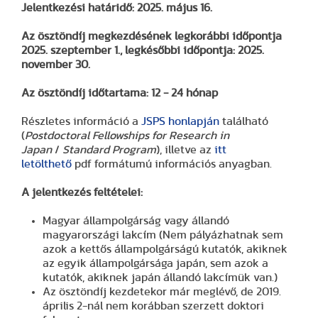
Jelentkezési határidő: 2025. május 16.
Az ösztöndíj megkezdésének legkorábbi időpontja
2025. szeptember 1., legkésőbbi időpontja: 2025.
november 30.
Az ösztöndíj időtartama: 12 - 24 hónap
Részletes információ a
JSPS honlapján
található
(
Postdoctoral Fellowships for Research in
Japan
/
Standard Program
), illetve az
itt
letölthető
pdf formátumú információs anyagban.
A jelentkezés feltételei:
Magyar állampolgárság vagy állandó
magyarországi lakcím (Nem pályázhatnak sem
azok a kettős állampolgárságú kutatók, akiknek
az egyik állampolgársága japán, sem azok a
kutatók, akiknek japán állandó lakcímük van.)
Az ösztöndíj kezdetekor már meglévő, de 2019.
április 2-nál nem korábban szerzett doktori