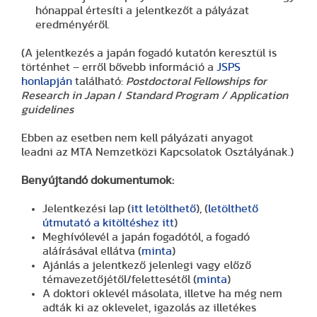
hónappal értesíti a jelentkezőt a pályázat
eredményéről.
(A jelentkezés a japán fogadó kutatón keresztül is
történhet – erről bővebb információ a
JSPS
honlapján
található:
Postdoctoral Fellowships for
Research in Japan
/
Standard Program / Application
guidelines
Ebben az esetben nem kell pályázati anyagot
leadni az MTA Nemzetközi Kapcsolatok Osztályának.)
Benyújtandó dokumentumok:
Jelentkezési lap (
itt letölthető
), (
letölthető
útmutató a kitöltéshez itt
)
Meghívólevél a japán fogadótól, a fogadó
aláírásával ellátva (
minta
)
Ajánlás a jelentkező jelenlegi vagy előző
témavezetőjétől/felettesétől (
minta
)
A doktori oklevél másolata, illetve ha még nem
adták ki az oklevelet, igazolás az illetékes