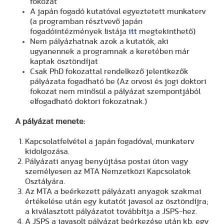
fokozat
A japán fogadó kutatóval egyeztetett munkaterv
(a programban résztvevő japán
fogadóintézmények listája
itt
megtekinthető)
Nem pályázhatnak azok a kutatók, aki
ugyanennek a programnak a keretében már
kaptak ösztöndíjat
Csak PhD fokozattal rendelkező jelentkezők
pályázata fogadható be (Az orvosi és jogi doktori
fokozat nem minősül a pályázat szempontjából
elfogadható doktori fokozatnak.)
A pályázat menete:
Kapcsolatfelvétel a japán fogadóval, munkaterv
kidolgozása.
Pályázati anyag benyújtása postai úton vagy
személyesen az MTA Nemzetközi Kapcsolatok
Osztályára.
Az MTA a beérkezett pályázati anyagok szakmai
értékelése után egy kutatót javasol az ösztöndíjra;
a kiválasztott pályázatot továbbítja a JSPS-hez.
A JSPS a javasolt pályázat beérkezése után kb. egy