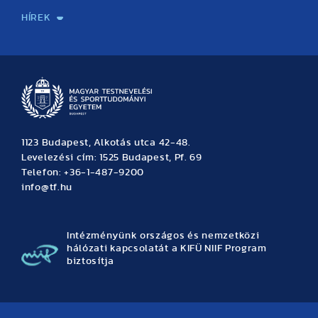
HÍREK
Hírek
Büszkeségeink
Hallgatói hírek
Tudományos hírek
TDK hírek
Pályázati hírek
TFSE hírek
Archívum
Eseménynaptár
1123 Budapest, Alkotás utca 42-48.
Levelezési cím: 1525 Budapest, Pf. 69
Telefon: +36-1-487-9200
info@tf.hu
Intézményünk országos és nemzetközi
hálózati kapcsolatát a KIFÜ NIIF Program
biztosítja