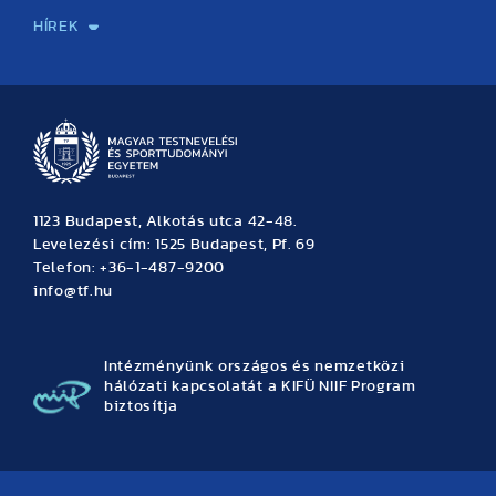
HÍREK
Hírek
Büszkeségeink
Hallgatói hírek
Tudományos hírek
TDK hírek
Pályázati hírek
TFSE hírek
Archívum
Eseménynaptár
1123 Budapest, Alkotás utca 42-48.
Levelezési cím: 1525 Budapest, Pf. 69
Telefon: +36-1-487-9200
info@tf.hu
Intézményünk országos és nemzetközi
hálózati kapcsolatát a KIFÜ NIIF Program
biztosítja