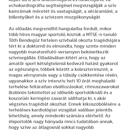
echokardiográfia segítségével megvizsgálják a szív
kamráinak méretét és vastagságát, a véráramlást, a
billentyűket és a szívizom mozgékonyságát.
Az előadás megrendítő hangulatba fordult, mikor
több híres magyar sportoló, köztük a MTSE-n tanuló
Tóth Bendegúz hirtelen szívhalál okozta tragédiájára
tért ki a doktornő és elmondta, hogy szinte minden
nagyobb maratonifutó-versenyen bekövetkezik
szívmegállás. Előadásában kitért arra, hogy az
amatőr sport kétségtelenül kedvező hatást gyakorol
az egészségre, többek között a koleszterinszint, a
magas vérnyomás vagy a túlsúly csökkentése révén,
ugyanakkor a szív intenzív, heti 10 órát meghaladó
terhelése feltáratlan elváltozásokat, ritmuszavarokat
(különös tekintettel az idősebb sportolóknál) és a
koszorúér keringési zavarát válthatja ki, s akár
végzetes tragédiát okozhat. Ennek kiküszöbölésére a
terheléses kardiológiai vizsgálat valóban jelentős
lehetőség, amely mindenki számára elérhető. Az
élsportolók nagy hányada nincs tudatában annak,
hogy szíve az átlagosnál sokkal nagyobb