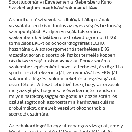
Sporttudományi Egyetemen a Klebersberg Kuno
Szakkollégium meghívásának eleget téve.
A sportban résztvevők kardiológiai állapotának
vizsgálata rendkívül fontos az egészség és biztonság
szempontjából. Az ilyen vizsgálatok során a
szakemberek általában elektrokardiogramot (EKG),
terheléses EKG-t és echokardiográfiát (ECHO)
használnak. A spiroergometriás terheléses EKG-
vizsgálat során a sportolók fizikai terhelés közben
részletes vizsgálatokon esnek át. Ennek során a
szakember lépésenként növeli a terhelést, és rögzíti a
sportoló szívfrekvenciáját, vérnyomását és EKG-ját,
valamint a légzési volumeneket és a légzési gázok
összetételét. A teszt lehetővé teszi, hogy az orvosok
megvizsgálják, hogy a szív és a keringési rendszer
milyen hatékonysággal dolgozik az edzés során, és
ezáltal segítenek azonosítani a kardiovaszkuláris
problémákat, amelyek veszélyt okozhatnak a
sportolók számára.
Az echokardiográfia egy ultrahangos vizsgálat, amely
képet ad a szív anatómiájáról és funkciójáról. Az