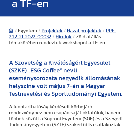
a TF-en
/
Egyetem
/
Projektek
/
Hazai projektek
/
RRF-
2.1.2-21-2022-00032
/
Híreink
/
Zöld átállás
témakörében rendeztek workshopot a TF-en
A Szövetség a Kiválóságért Egyesület
(SZKE) „ESG Coffee” nevű
eseménysorozata negyedik állomásának
helyszíne volt május 7-én a Magyar
Testnevelési és Sporttudományi Egyetem.
A fenntarthatóság kérdéseit körbejáró
rendezvényhez nem csupán saját oktatóink, hanem
többek között a Soproni Egyetem (SOE) és a Szegedi
Tudományegyetem (SZTE) szakértői is csatlakoztak.