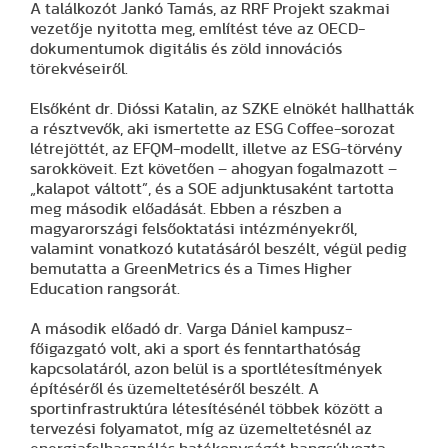
A találkozót Jankó Tamás, az RRF Projekt szakmai
vezetője nyitotta meg, említést téve az OECD-
dokumentumok digitális és zöld innovációs
törekvéseiről.
Elsőként dr. Dióssi Katalin, az SZKE elnökét hallhatták
a résztvevők, aki ismertette az ESG Coffee-sorozat
létrejöttét, az EFQM-modellt, illetve az ESG-törvény
sarokköveit. Ezt követően – ahogyan fogalmazott –
„kalapot váltott”, és a SOE adjunktusaként tartotta
meg második előadását. Ebben a részben a
magyarországi felsőoktatási intézményekről,
valamint vonatkozó kutatásáról beszélt, végül pedig
bemutatta a GreenMetrics és a Times Higher
Education rangsorát.
A második előadó dr. Varga Dániel kampusz-
főigazgató volt, aki a sport és fenntarthatóság
kapcsolatáról, azon belül is a sportlétesítmények
építéséről és üzemeltetéséről beszélt. A
sportinfrastruktúra létesítésénél többek között a
tervezési folyamatot, míg az üzemeltetésnél az