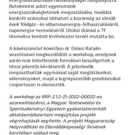
energiafelhasználás hatékonyságát hangsúlyozta.
Betekintést adott egyetemünk
energiaszükségletének megoszlásába, továbbá
konkrét számokat láthatott a közönség az elmúlt
évek földgáz- és villamosenergia-felhasználásáról,
napenergia-termeléséről. Utolsó diáival a TF
ütemekre bontott kivitelezési tervét mutatta be.
A kávészünetet követően dr. Dióssi Katalin
vezetésével megkezdődött a workshop, amelynek
során már kötetlenebb formában beszélgettek a
téma jelentős kérdéseiről. A jelenlevők
megoszthatták egymással saját meglátásaikat,
véleményüket, majd a legnépszerűbb gondolatokat
csoportosan is elemezték.
A workshop az RRF-2.1.2-21-2022-00032-es
azonosítószámú, a Magyar Testnevelési és
Sporttudományi Egyetem gyakorlatorientált
oktatásmódszertani megújítása projekt
végrehajtását segítette. A projekt Magyarország
Helyreállítási és Ellenállóképességi Tervének
keretében valósul meg.