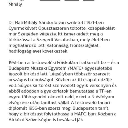
Mihály
Dr. Bali Mihály Sándorfalván született 1921-ben.
Gyermekéveit Ópusztaszeren töltötte, középiskoláit
már Szegeden végezte. Itt ismerkedett meg a
birkózással a Szegedi Vasutasban, mely életében
meghatározó lett. Katonaság, frontszolgálat,
hadifogság évei következtek.
1951-ben a Testnevelési Főiskolára iratkozott be – és a
Budapesti Műszaki Egyetem /MAFC/ egyesületébe
igazolt birkózó lett. Légsúlyban többször szerzett
országos bajnokságot. Közben az ifi csapat edzője
volt. Súlyos kartörést szenvedett egyik versenyén és
ebből adódóan a gyakorlatok bemutatása a TF-en
egyre több gondot okozott neki, ezért a 3. évfolyam
elvégzése után tanítást vállal. A testnevelő tanári
diplomát 1956-ban szerzi meg. Budapesten tanít,
hogy a birkózást folytathassa a MAFC-ban. Közben a
Birkózó Szövetségbe is beválasztják.