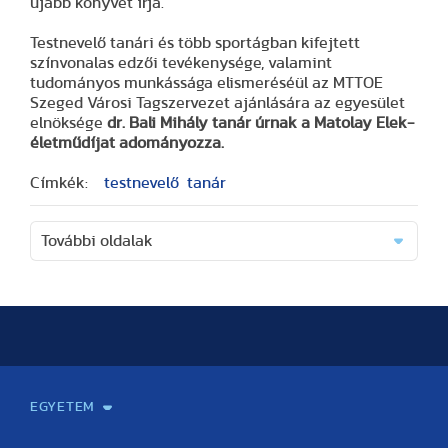
újabb könyvét írja.
Testnevelő tanári és több sportágban kifejtett
színvonalas edzői tevékenysége, valamint
tudományos munkássága elismeréséül az MTTOE
Szeged Városi Tagszervezet ajánlására az egyesület
elnöksége
dr. Bali Mihály tanár úrnak a Matolay Elek-
életműdíjat adományozza.
Címkék:
testnevelő
tanár
További oldalak
EGYETEM
Kapcsolat
Elektronikus ügyintézés
Rektori köszöntő
Bemutatkozás, történet
Közérdekű adatok
Szervezeti felépítés
Testnevelési Egyetemért Alapítvány
Vezetők
Szenátus
Dokumentumok
Minőségbiztosítás
Dr. Koltai Jenő Sportközpont
Díjak, kitüntetések
Az egyetem testületei
Nemzetközi kapcsolatok
Könyvtár és Levéltár
Állásajánlatok
Alumni és Karrier Iroda
Partnerek
Projektek
Arculat
Rendezvények
Healthy Campus
TF Gym
Sportmedicina Központ
TF Nyári Táborok