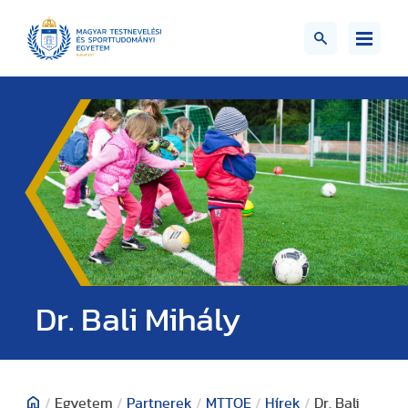
Dr. Bali Mihály
/
Egyetem
/
Partnerek
/
MTTOE
/
Hírek
/
Dr. Bali