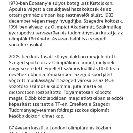
1973-ban Édesanyja súlyos beteg lesz Kisteleken.
Ápolása végett a családjával hazaköltözik és az
ottani gimnáziumban kap testnevelői állást. 1983
december végén megy nyugdíjba. Szegedre költözik.
1991-ben elvégzi az Olimpiai Akadémiát. Szakmailag
gyarapodva tervszerűen és tudományosan kutatja az
olimpiák történetét és ezen belül is a szegedi
vonatkozásokat.
2005-ben kutatásait könyv alakban megjelenteti
Szeged sportolói az Olimpiákon címmel, melynek
nagy sikere lett. Emellett számos kiállítás fűződik a
nevéhez ebben a témakörben. Szeged sportjáért
végzett munkásságáért Szeged városa és az MOB
vezetése számos alkalommal jutalmazta és
dicséretben részesítette. Folyamatosan képezte
magát. Előbb kézilabdában, majd atlétikában is edzői
képesítést szerzett a TF-en. Emellett a Szegedi
Tudományegyetemen földrajz szakos diplomát
később doktori címet kap.
87 évesen készül a Londoni olimpiára és közben