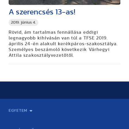
A szerencsés 13-as!
2019. június 4.
Rövid, ám tartalmas fennállása eddigi
legnagyobb kihívásán van túl a TFSE 2019.
április 24-én alakult kerékpáros-szakosztálya.
Személyes beszámoló következik Várhegyi
Attila szakosztályvezetőtől.
EGYETEM
Kapcsolat
Elektronikus ügyintézés
Rektori köszöntő
Bemutatkozás, történet
Közérdekű adatok
Szervezeti felépítés
Testnevelési Egyetemért Alapítvány
Vezetők
Szenátus
Dokumentumok
Minőségbiztosítás
Dr. Koltai Jenő Sportközpont
Díjak, kitüntetések
Az egyetem testületei
Nemzetközi kapcsolatok
Könyvtár és Levéltár
Állásajánlatok
Alumni és Karrier Iroda
Partnerek
Projektek
Arculat
Rendezvények
Healthy Campus
TF Gym
Sportmedicina Központ
TF Nyári Táborok