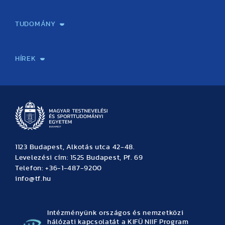
Képzéseink
Tanulmányi Hivatal
Felvételi és Adatszolgáltatási Osztály
Oktatási Igazgatóság
Oktatásfejlesztési Központ
Továbbképző Központ
Sportszaknyelvi Lektorátus
Intézetek és tanszékek
TUDOMÁNY
Sport-táplálkozástudományi Központ
Molekuláris Edzésélettani Kutató Központ
Doktori Iskola
Tudományos Iroda
Publikációk
TDK
Testnevelés, Sport, Tudomány
Habilitáció
Kutatásetika
OTDK
EKÖP
Nyári Egyetem
SPIRIT Olimpiai Tanulmányok Kutatási Központ
Kiváló Kutatási Infrastruktúra-hálózat
HÍREK
Hírek
Büszkeségeink
Hallgatói hírek
Tudományos hírek
TDK hírek
Pályázati hírek
TFSE hírek
Archívum
Eseménynaptár
1123 Budapest, Alkotás utca 42-48.
Levelezési cím: 1525 Budapest, Pf. 69
Telefon: +36-1-487-9200
info@tf.hu
Intézményünk országos és nemzetközi
hálózati kapcsolatát a KIFÜ NIIF Program