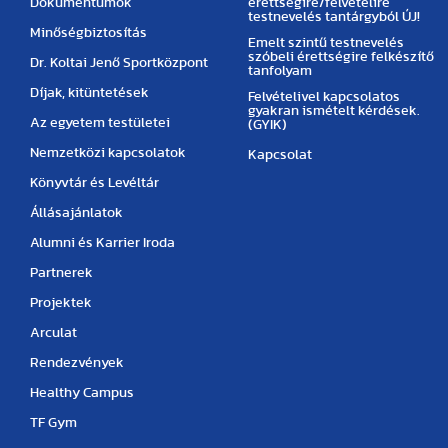
Dokumentumok
érettségire/felvételire
testnevelés tantárgyból ÚJ!
Minőségbiztosítás
Emelt szintű testnevelés
szóbeli érettségire felkészítő
Dr. Koltai Jenő Sportközpont
tanfolyam
Díjak, kitüntetések
Felvételivel kapcsolatos
gyakran ismételt kérdések.
Az egyetem testületei
(GYIK)
Nemzetközi kapcsolatok
Kapcsolat
Könyvtár és Levéltár
Állásajánlatok
Alumni és Karrier Iroda
Partnerek
Projektek
Arculat
Rendezvények
Healthy Campus
TF Gym