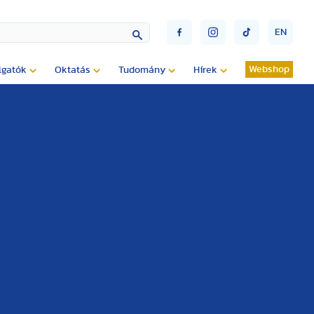
EN
Webshop
lgatók
Oktatás
Tudomány
Hírek