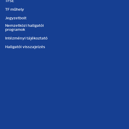
TFSE
TF műhely
Jegyzetbolt
Nemzetközi hallgatói
programok
Intézményi tájékoztató
Hallgatói visszajelzés