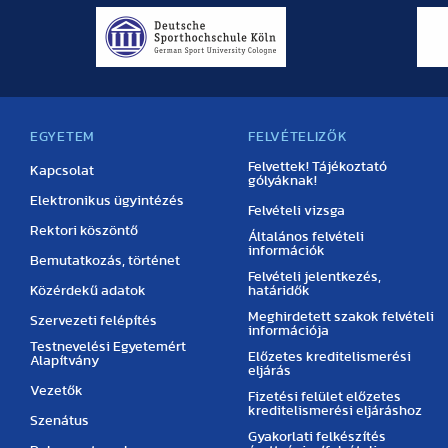
EGYETEM
FELVÉTELIZŐK
Felvettek! Tájékoztató
Kapcsolat
gólyáknak!
Elektronikus ügyintézés
Felvételi vizsga
Rektori köszöntő
Általános felvételi
információk
Bemutatkozás, történet
Felvételi jelentkezés,
Közérdekű adatok
határidők
Meghirdetett szakok felvételi
Szervezeti felépítés
információja
Testnevelési Egyetemért
Előzetes kreditelismerési
Alapítvány
eljárás
Vezetők
Fizetési felület előzetes
kreditelismerési eljáráshoz
Szenátus
Gyakorlati felkészítés