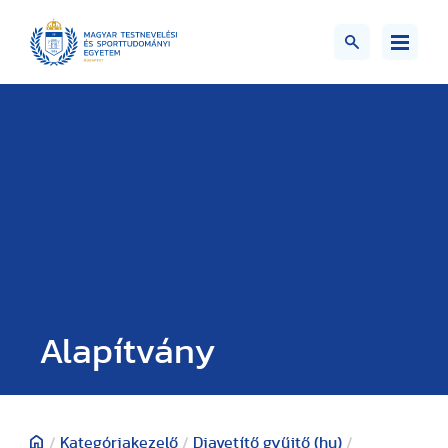
Alapítvány
/
Kategóriakezelő
/
Diavetítő gyűjtő (hu)
/