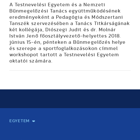
A Testnevelési Egyetem és a Nemzeti
Bűnmegelőzési Tanács együttműködésének
eredményeként a Pedagógia és Módszertani
Tanszék szervezésében a Tanács Titkárságának
két kollégája, Diószegi Judit és dr. Molnár
István Jenő főosztályvezető-helyettes 2018.
június 15-én, pénteken a Bűnmegelőzés helye
és szerepe a sportfoglalkozásokon címmel
workshopot tartott a Testnevelési Egyetem
oktatói számára.
EGYETEM
Kapcsolat
Elektronikus ügyintézés
Rektori köszöntő
Bemutatkozás, történet
Közérdekű adatok
Szervezeti felépítés
Testnevelési Egyetemért Alapítvány
Vezetők
Szenátus
Dokumentumok
Minőségbiztosítás
Dr. Koltai Jenő Sportközpont
Díjak, kitüntetések
Az egyetem testületei
Nemzetközi kapcsolatok
Könyvtár és Levéltár
Állásajánlatok
Alumni és Karrier Iroda
Partnerek
Projektek
Arculat
Rendezvények
Healthy Campus
TF Gym
Sportmedicina Központ
TF Nyári Táborok