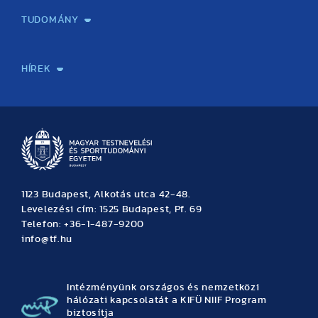
TUDOMÁNY
Sport-táplálkozástudományi Központ
Molekuláris Edzésélettani Kutató Központ
Doktori Iskola
Tudományos Iroda
Publikációk
TDK
Testnevelés, Sport, Tudomány
Habilitáció
Kutatásetika
OTDK
EKÖP
Nyári Egyetem
SPIRIT Olimpiai Tanulmányok Kutatási Központ
Kiváló Kutatási Infrastruktúra-hálózat
HÍREK
Hírek
Büszkeségeink
Hallgatói hírek
Tudományos hírek
TDK hírek
Pályázati hírek
TFSE hírek
Archívum
Eseménynaptár
1123 Budapest, Alkotás utca 42-48.
Levelezési cím: 1525 Budapest, Pf. 69
Telefon: +36-1-487-9200
info@tf.hu
Intézményünk országos és nemzetközi
hálózati kapcsolatát a KIFÜ NIIF Program
biztosítja