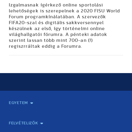
Izgalmasnak ígérkező online sportolási
lehetőségek is szerepelnek a 2020 FISU World
Forum programkínálatában. A szervezők
FIFA20-szal és digitális sakkversennyel
készülnek az első, így történelmi online
világhallgatói fórumra. A pénteki adatok
szerint lassan több mint 700-an (!)
regiszrráltak eddig a Forumra.
EGYETEM
Kapcsolat
Elektronikus ügyintézés
Rektori köszöntő
Bemutatkozás, történet
Közérdekű adatok
Szervezeti felépítés
Testnevelési Egyetemért Alapítvány
Vezetők
Szenátus
Dokumentumok
Minőségbiztosítás
Dr. Koltai Jenő Sportközpont
Díjak, kitüntetések
Az egyetem testületei
Nemzetközi kapcsolatok
Könyvtár és Levéltár
Állásajánlatok
Alumni és Karrier Iroda
Partnerek
Projektek
Arculat
Rendezvények
Healthy Campus
TF Gym
Sportmedicina Központ
TF Nyári Táborok
FELVÉTELIZŐK
Gyakorlati felkészítés érettségire/felvételire testnevelés
Emelt szintű testnevelés szóbeli érettségire felkészítő