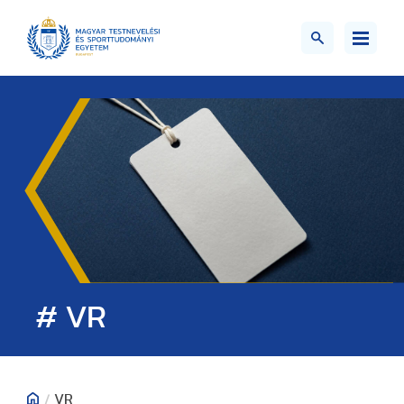
# VR
/
VR