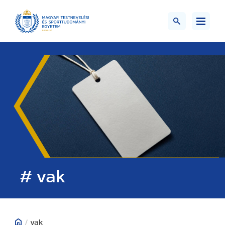
# vak
/
vak