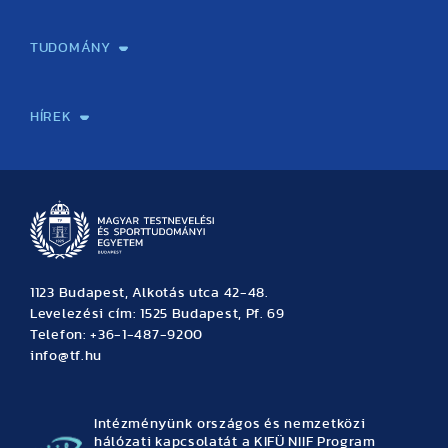
Képzéseink
Tanulmányi Hivatal
Felvételi és Adatszolgáltatási Osztály
Oktatási Igazgatóság
Oktatásfejlesztési Központ
Továbbképző Központ
Sportszaknyelvi Lektorátus
Intézetek és tanszékek
TUDOMÁNY
Sport-táplálkozástudományi Központ
Molekuláris Edzésélettani Kutató Központ
Doktori Iskola
Tudományos Iroda
Publikációk
TDK
Testnevelés, Sport, Tudomány
Habilitáció
Kutatásetika
OTDK
EKÖP
Nyári Egyetem
SPIRIT Olimpiai Tanulmányok Kutatási Központ
Kiváló Kutatási Infrastruktúra-hálózat
HÍREK
Hírek
Büszkeségeink
Hallgatói hírek
Tudományos hírek
TDK hírek
Pályázati hírek
TFSE hírek
Archívum
Eseménynaptár
1123 Budapest, Alkotás utca 42-48.
Levelezési cím: 1525 Budapest, Pf. 69
Telefon: +36-1-487-9200
info@tf.hu
Intézményünk országos és nemzetközi
hálózati kapcsolatát a KIFÜ NIIF Program