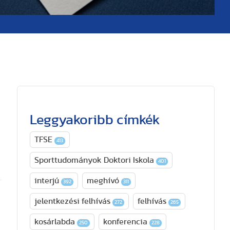
Leggyakoribb címkék
TFSE
413
Sporttudományok Doktori Iskola
401
interjú
meghívó
392
311
jelentkezési felhívás
felhívás
272
265
kosárlabda
konferencia
250
228