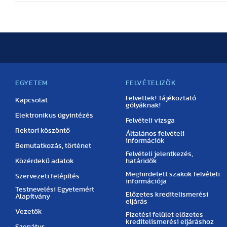
EGYETEM
FELVÉTELIZŐK
Felvettek! Tájékoztató
Kapcsolat
gólyáknak!
Elektronikus ügyintézés
Felvételi vizsga
Rektori köszöntő
Általános felvételi
információk
Bemutatkozás, történet
Felvételi jelentkezés,
Közérdekű adatok
határidők
Meghirdetett szakok felvételi
Szervezeti felépítés
információja
Testnevelési Egyetemért
Előzetes kreditelismerési
Alapítvány
eljárás
Vezetők
Fizetési felület előzetes
kreditelismerési eljáráshoz