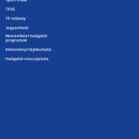
Sport Iroda
TFSE
TF műhely
Jegyzetbolt
Nemzetközi hallgatói
programok
Intézményi tájékoztató
Hallgatói visszajelzés