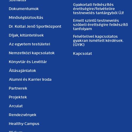
Szenátus
Gyakorlati felkészítés
Dokumentumok
érettségire/felvételire
testnevelés tantárgyból ÚJ!
Minőségbiztosítás
Emelt szintű testnevelés
szóbeli érettségire felkészítő
Dr. Koltai Jenő Sportközpont
tanfolyam
Díjak, kitüntetések
Felvételivel kapcsolatos
gyakran ismételt kérdések.
Az egyetem testületei
(GYIK)
Nemzetközi kapcsolatok
Kapcsolat
Könyvtár és Levéltár
Állásajánlatok
Alumni és Karrier Iroda
Partnerek
Projektek
Arculat
Rendezvények
Healthy Campus