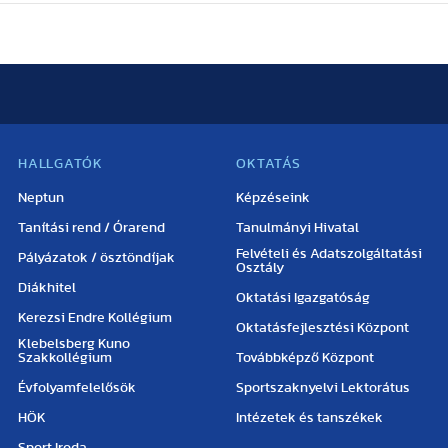
HALLGATÓK
OKTATÁS
Neptun
Képzéseink
Tanítási rend / Órarend
Tanulmányi Hivatal
Felvételi és Adatszolgáltatási
Pályázatok / ösztöndíjak
Osztály
Diákhitel
Oktatási Igazgatóság
Kerezsi Endre Kollégium
Oktatásfejlesztési Központ
Klebelsberg Kuno
Szakkollégium
Továbbképző Központ
Évfolyamfelelősök
Sportszaknyelvi Lektorátus
HÖK
Intézetek és tanszékek