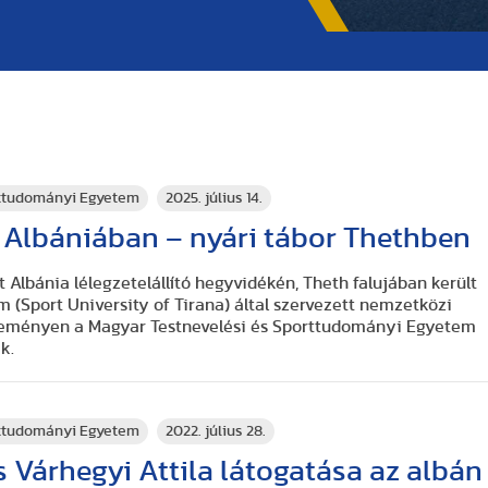
rttudományi Egyetem
2025. július 14.
 Albániában – nyári tábor Thethben
ött Albánia lélegzetelállító hegyvidékén, Theth falujában került
m (Sport University of Tirana) által szervezett nemzetközi
eseményen a Magyar Testnevelési és Sporttudományi Egyetem
ek.
rttudományi Egyetem
2022. július 28.
s Várhegyi Attila látogatása az albán