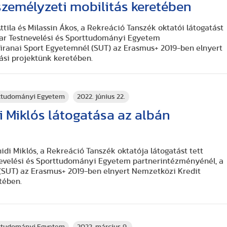
zemélyzeti mobilitás keretében
tila és Milassin Ákos, a Rekreáció Tanszék oktatói látogatást
yar Testnevelési és Sporttudományi Egyetem
iranai Sport Egyetemnél (SUT) az Erasmus+ 2019-ben elnyert
ási projektünk keretében.
rttudományi Egyetem
2022. június 22.
di Miklós látogatása az albán
hidi Miklós, a Rekreáció Tanszék oktatója látogatást tett
nevelési és Sporttudományi Egyetem partnerintézményénél, a
(SUT) az Erasmus+ 2019-ben elnyert Nemzetközi Kredit
tében.
rttudományi Egyetem
2022. március 9.