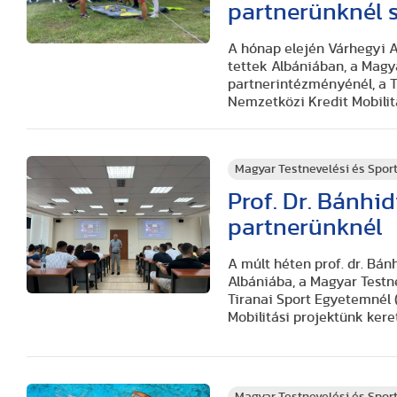
partnerünknél s
A hónap elején Várhegyi At
tettek Albániában, a Mag
partnerintézményénél, a T
Nemzetközi Kredit Mobilit
Magyar Testnevelési és Spo
Prof. Dr. Bánhi
partnerünknél
A múlt héten prof. dr. Bán
Albániába, a Magyar Test
Tiranai Sport Egyetemnél 
Mobilitási projektünk kere
Magyar Testnevelési és Spo