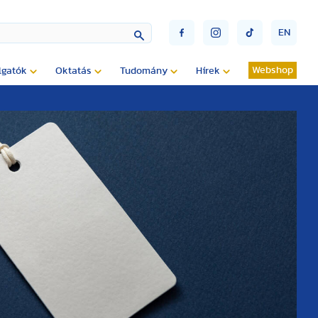
EN
Webshop
lgatók
Oktatás
Tudomány
Hírek