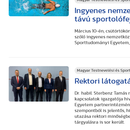
Ingyenes nemze
távú sportolófe
Március 10-én, csütörtökön
szóló ingyenes nemzetközi
Sporttudományi Egyetem, 
Magyar Testnevelési és Spo
Rektori látogat
Dr. habil. Sterbenz Tamás 
kapcsolatok igazgatója hiv
Egyetem partnerintézményé
szempontból is jelentős, h
utazása rektori minőségb
tárgyalásra is sor került.