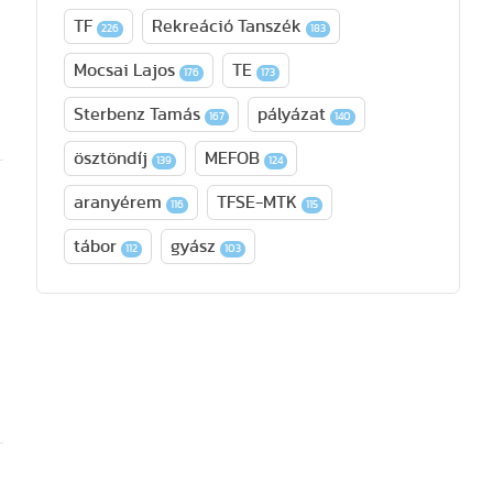
TF
Rekreáció Tanszék
226
183
Mocsai Lajos
TE
176
173
Sterbenz Tamás
pályázat
167
140
ösztöndíj
MEFOB
139
124
aranyérem
TFSE-MTK
116
115
tábor
gyász
112
103