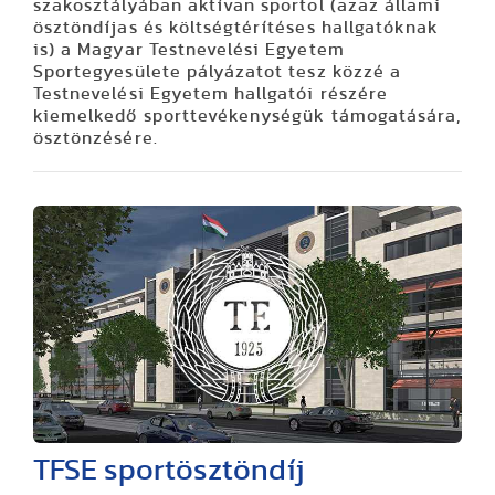
szakosztályában aktívan sportol (azaz állami
ösztöndíjas és költségtérítéses hallgatóknak
is) a Magyar Testnevelési Egyetem
Sportegyesülete pályázatot tesz közzé a
Testnevelési Egyetem hallgatói részére
kiemelkedő sporttevékenységük támogatására,
ösztönzésére.
TFSE sportösztöndíj