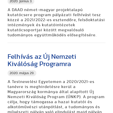
2020. június 3.
A DAAD német-magyar projektalapú
kutatócsere program pályázati felhívást tesz
közzé a 2021/2022-es esztendőre, felsőoktatási
intézmények és kutatóintézetek
kutatócsoportjai között megvalósuló
tudományos együttműködés elősegítésére.
Felhívás az Új Nemzeti
Kiválóság Programra
2020. május 29.
A Testnevelési Egyetemen a 2020/2021-es
tanévre is meghirdetésre kerül a
Magyarország kormánya által alapított Új
Nemzeti Kiválóság Program (ÚNKP). A program
célja, hogy támogassa a hazai kutatói és
alkotóművészi utánpótlást, a tudományos és
művészeti pályán való elindulást majd pályán