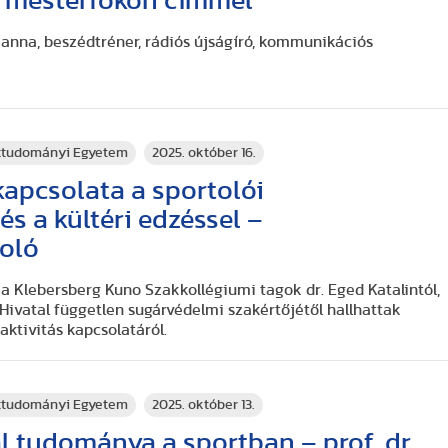
 mesterfokon címmel
nna, beszédtréner, rádiós újságíró, kommunikációs
rttudományi Egyetem
2025. október 16.
kapcsolata a sportolói
és a kültéri edzéssel –
oló
a Klebersberg Kuno Szakkollégiumi tagok dr. Eged Katalintól,
ivatal független sugárvédelmi szakértőjétől hallhattak
aktivitás kapcsolatáról.
rttudományi Egyetem
2025. október 13.
 tudománya a sportban – prof. dr.