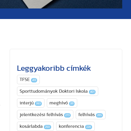
Leggyakoribb címkék
TFSE
413
Sporttudományok Doktori Iskola
401
interjú
meghívó
393
311
jelentkezési felhívás
felhívás
273
265
kosárlabda
konferencia
250
228