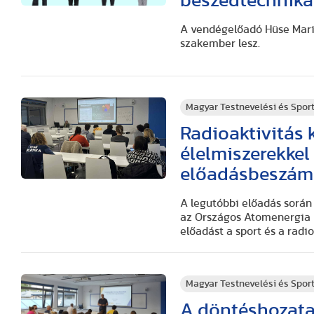
beszédtechnika
A vendégelőadó Hüse Maria
szakember lesz.
Magyar Testnevelési és Spo
Radioaktivitás 
élelmiszerekkel 
előadásbeszám
A legutóbbi előadás során 
az Országos Atomenergia H
előadást a sport és a radio
Magyar Testnevelési és Spo
A döntéshozatal