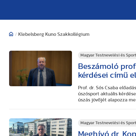
/
Klebelsberg Kuno Szakkollégium
Magyar Testnevelési és Spo
Beszámoló prof.
kérdései című e
Prof. dr. Sós Csaba előadá
úszósport aktuális kérdés
úszás jövőjét alapozza me
Magyar Testnevelési és Spo
Meghívó dr. Ko