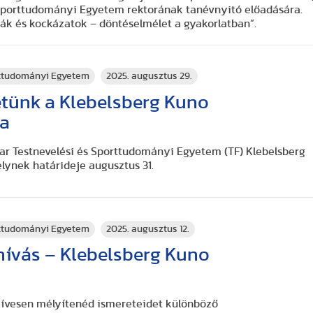
 Sporttudományi Egyetem rektorának tanévnyitó előadására.
iák és kockázatok – döntéselmélet a gyakorlatban”.
rttudományi Egyetem
2025. augusztus 29.
etünk a Klebelsberg Kuno
ba
gyar Testnevelési és Sporttudományi Egyetem (TF) Klebelsberg
ynek határideje augusztus 31.
rttudományi Egyetem
2025. augusztus 12.
lhívás – Klebelsberg Kuno
ívesen mélyítenéd ismereteidet különböző