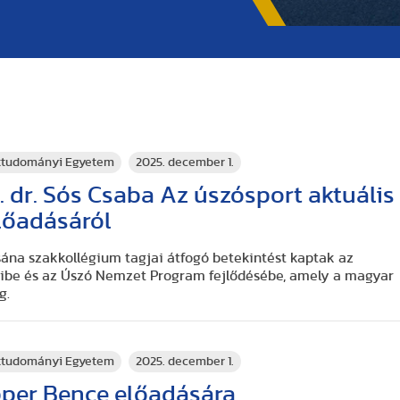
rttudományi Egyetem
2025. december 1.
 dr. Sós Csaba Az úszósport aktuális
lőadásáról
sána szakkollégium tagjai átfogó betekintést kaptak az
eibe és az Úszó Nemzet Program fejlődésébe, amely a magyar
g.
rttudományi Egyetem
2025. december 1.
pper Bence előadására