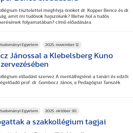
llégium tisztelettel meghívja önöket dr. Kopper Bence és dr.
ság, amit mi tudósok hajszolunk? Illetve hol a tudós
smerésének folyamatában? című előadására.
rttudományi Egyetem
2025. november 12.
z Jánossal a Klebelsberg Kuno
szervezésében
llégium előadást szervez A mentálhigiéné a tanári és edzői
gelőadó prof. dr. Gombocz János, a Pedagógiai Tanszék
rttudományi Egyetem
2025. október 30.
gattak a szakkollégium tagjai