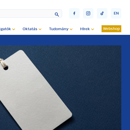
EN
Webshop
lgatók
Oktatás
Tudomány
Hírek