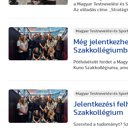
a Magyar Testnevelési és
Az előadás címe: „Stratég
Magyar Testnevelési és Spo
Még jelentkezh
Szakkollégium
Pótfelvételit hirdet a Ma
Kuno Szakkollégiuma, amel
Magyar Testnevelési és Spo
Jelentkezési fe
Szakkollégium
Szereted a tudományt? Sz