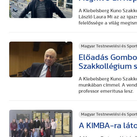
A Klebelsberg Kuno Szakko
László Laura Mi az az igaz
felelőssége a világ megi
Magyar Testnevelési és Spo
Előadás Gomboc
Szakkollégium 
A Klebelsberg Kuno Szakko
munkában címmel. A vendé
professor emeritusa lesz.
Magyar Testnevelési és Spo
A KIMBA-ra láto