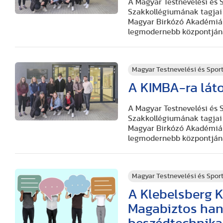
A Magyar Testnevelési és
Szakkollégiumának tagjai
Magyar Birkózó Akadémián 
legmodernebb központjá
Magyar Testnevelési és Spo
A KIMBA-ra láto
A Magyar Testnevelési és
Szakkollégiumának tagjai
Magyar Birkózó Akadémián 
legmodernebb központjá
Magyar Testnevelési és Spo
A Klebelsberg 
Magabiztos han