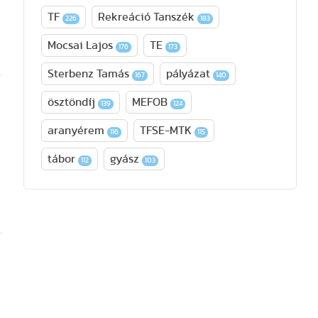
TF
Rekreáció Tanszék
226
183
Mocsai Lajos
TE
176
173
Sterbenz Tamás
pályázat
167
140
ösztöndíj
MEFOB
139
124
aranyérem
TFSE-MTK
116
115
tábor
gyász
112
103