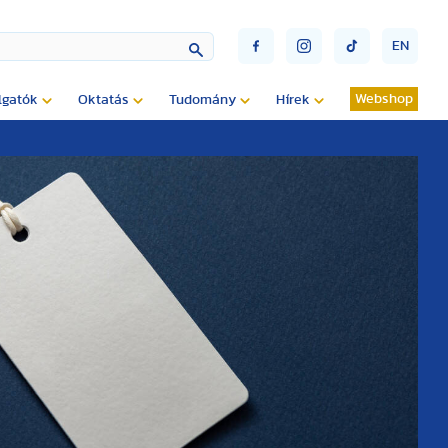
EN
Webshop
lgatók
Oktatás
Tudomány
Hírek