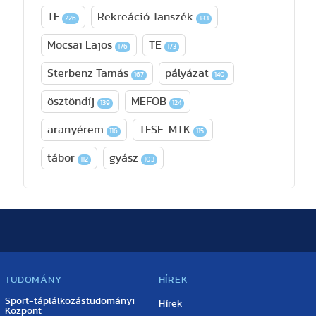
TF
Rekreáció Tanszék
226
183
Mocsai Lajos
TE
176
173
Sterbenz Tamás
pályázat
167
140
ösztöndíj
MEFOB
139
124
aranyérem
TFSE-MTK
116
115
tábor
gyász
112
103
TUDOMÁNY
HÍREK
Sport-táplálkozástudományi
Hírek
Központ