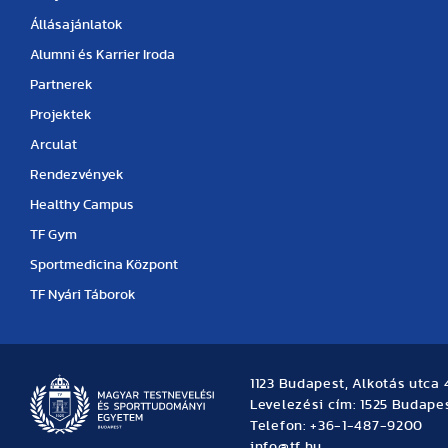
Állásajánlatok
Alumni és Karrier Iroda
Partnerek
Projektek
Arculat
Rendezvények
Healthy Campus
TF Gym
Sportmedicina Központ
TF Nyári Táborok
1123 Budapest, Alkotás utca 
Levelezési cím: 1525 Budapes
Telefon: +36-1-487-9200
info@tf.hu