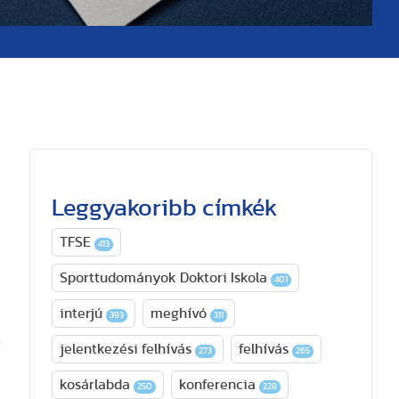
Leggyakoribb címkék
TFSE
413
Sporttudományok Doktori Iskola
401
interjú
meghívó
393
311
jelentkezési felhívás
felhívás
273
265
kosárlabda
konferencia
250
228