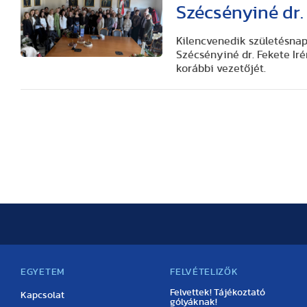
Szécsényiné dr.
Kilencvenedik születésnap
Szécsényiné dr. Fekete Iré
korábbi vezetőjét.
EGYETEM
FELVÉTELIZŐK
Felvettek! Tájékoztató
Kapcsolat
gólyáknak!