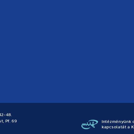
42-48.
t, Pf. 69
Intézményünk o
kapcsolatát a K