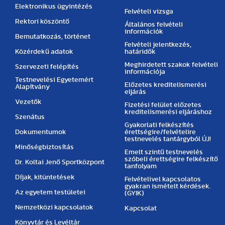
Elektronikus ügyintézés
Felvételi vizsga
Rektori köszöntő
Általános felvételi
információk
Bemutatkozás, történet
Felvételi jelentkezés,
Közérdekű adatok
határidők
Meghirdetett szakok felvételi
Szervezeti felépítés
információja
Testnevelési Egyetemért
Előzetes kreditelismerési
Alapítvány
eljárás
Vezetők
Fizetési felület előzetes
kreditelismerési eljáráshoz
Szenátus
Gyakorlati felkészítés
Dokumentumok
érettségire/felvételire
testnevelés tantárgyból ÚJ!
Minőségbiztosítás
Emelt szintű testnevelés
szóbeli érettségire felkészítő
Dr. Koltai Jenő Sportközpont
tanfolyam
Díjak, kitüntetések
Felvételivel kapcsolatos
gyakran ismételt kérdések.
Az egyetem testületei
(GYIK)
Nemzetközi kapcsolatok
Kapcsolat
Könyvtár és Levéltár