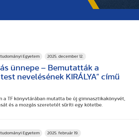
rttudományi Egyetem
2025. december 12.
ás ünnepe – Bemutatták a
 test nevelésének KIRÁLYA” című
én a TF könyvtárában mutatta be új gimnasztikakönyvét,
sát és a mozgás szeretetét sűríti egy kötetbe.
rttudományi Egyetem
2025. február 19.