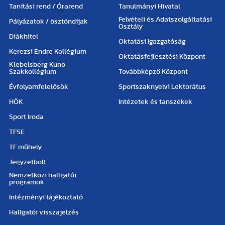
Tanítási rend / Órarend
Tanulmányi Hivatal
Felvételi és Adatszolgáltatási
Pályázatok / ösztöndíjak
Osztály
Diákhitel
Oktatási Igazgatóság
Kerezsi Endre Kollégium
Oktatásfejlesztési Központ
Klebelsberg Kuno
Szakkollégium
Továbbképző Központ
Évfolyamfelelősök
Sportszaknyelvi Lektorátus
HÖK
Intézetek és tanszékek
Sport Iroda
TFSE
TF műhely
Jegyzetbolt
Nemzetközi hallgatói
programok
Intézményi tájékoztató
Hallgatói visszajelzés