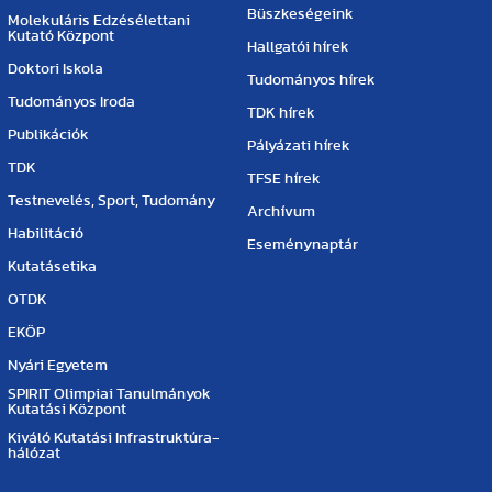
Büszkeségeink
Molekuláris Edzésélettani
Kutató Központ
Hallgatói hírek
Doktori Iskola
Tudományos hírek
Tudományos Iroda
TDK hírek
Publikációk
Pályázati hírek
TDK
TFSE hírek
Testnevelés, Sport, Tudomány
Archívum
Habilitáció
Eseménynaptár
Kutatásetika
OTDK
EKÖP
Nyári Egyetem
SPIRIT Olimpiai Tanulmányok
Kutatási Központ
Kiváló Kutatási Infrastruktúra-
hálózat