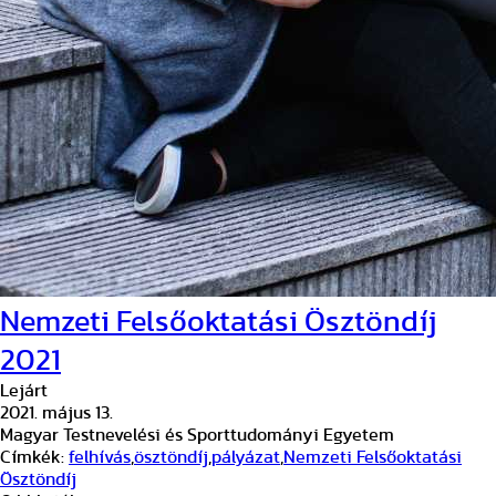
Nemzeti Felsőoktatási Ösztöndíj
2021
Lejárt
2021. május 13.
Magyar Testnevelési és Sporttudományi Egyetem
Címkék:
felhívás
,
ösztöndíj
,
pályázat
,
Nemzeti Felsőoktatási
Ösztöndíj