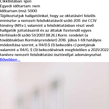
Cikklistában:
igen
Egyedi időtartam:
nem
Időtartam (ms):
5000
Tájékoztatjuk hallgatóinkat, hogy az oktatásért felelős
miniszter a nemzeti felsőoktatásról szóló 2011. évi CCIV.
törvény (Nftv.), valamint a felsőoktatásban részt vevő
hallgatók juttatásairól és az általuk fizetendő egyes
térítésekről szóló 51/2007.(III.26.) Korm. rendelet (a
továbbiakban Kormányrendelet) 2016. július 1-től hatályos
módosítása szerint, a 114/D.§ (1) bekezdés c) pontjának
valamint a 114/G. § (3) bekezdésének megfelelően a 2021/2022
tanévre nemzeti felsőoktatási ösztöndíjat adományozhat.
Bővebben …