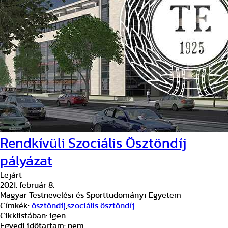
Rendkívüli Szociális Ösztöndíj
pályázat
Lejárt
2021. február 8.
Magyar Testnevelési és Sporttudományi Egyetem
Címkék:
ösztöndíj
,
szociális ösztöndíj
Cikklistában:
igen
Egyedi időtartam:
nem