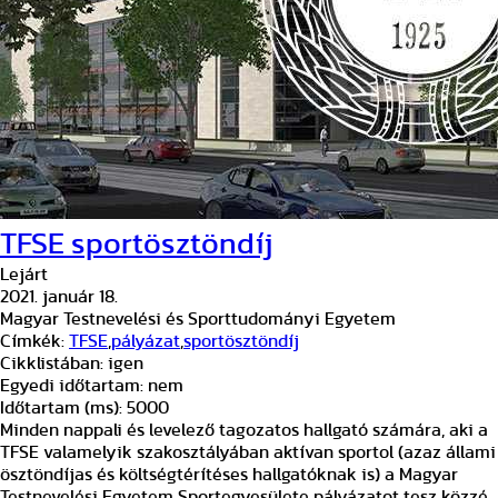
TFSE sportösztöndíj
Lejárt
2021. január 18.
Magyar Testnevelési és Sporttudományi Egyetem
Címkék:
TFSE
,
pályázat
,
sportösztöndíj
Cikklistában:
igen
Egyedi időtartam:
nem
Időtartam (ms):
5000
Minden nappali és levelező tagozatos hallgató számára, aki a
TFSE valamelyik szakosztályában aktívan sportol (azaz állami
ösztöndíjas és költségtérítéses hallgatóknak is) a Magyar
Testnevelési Egyetem Sportegyesülete pályázatot tesz közzé