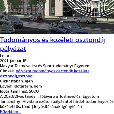
Tudományos és közéleti ösztöndíj
pályázat
Lejárt
2021. január 18.
Magyar Testnevelési és Sporttudományi Egyetem
Címkék:
pályázat
,
tudományos ösztöndíj
,
közéleti
ösztöndíj
,
osztondj
Cikklistában:
igen
Egyedi időtartam:
nem
Időtartam (ms):
5000
A 2020/21-es tanév II. félévére a Testnevelési Egyetem
Tanulmányi Hivatala ezúton pályázatot hirdet tudományos és
közéleti ösztöndíj folyósításának igénylésére.
Bővebben …