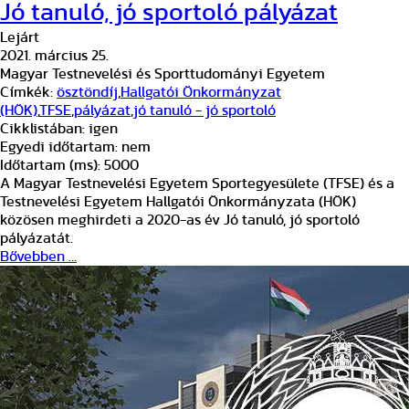
Jó tanuló, jó sportoló pályázat
Lejárt
2021. március 25.
Magyar Testnevelési és Sporttudományi Egyetem
Címkék:
ösztöndíj
,
Hallgatói Önkormányzat
(HÖK)
,
TFSE
,
pályázat
,
jó tanuló - jó sportoló
Cikklistában:
igen
Egyedi időtartam:
nem
Időtartam (ms):
5000
A Magyar Testnevelési Egyetem Sportegyesülete (TFSE) és a
Testnevelési Egyetem Hallgatói Önkormányzata (HÖK)
közösen meghirdeti a 2020-as év Jó tanuló, jó sportoló
pályázatát.
Bővebben …