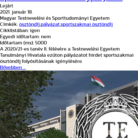
Lejárt
2021. január 18.
Magyar Testnevelési és Sporttudományi Egyetem
Címkék:
ösztöndíj
,
pályázat
,
sportszakmai ösztöndíj
Cikklistában:
igen
Egyedi időtartam:
nem
Időtartam (ms):
5000
A 2020/21-es tanév II. félévére a Testnevelési Egyetem
Tanulmányi Hivatala ezúton pályázatot hirdet sportszakmai
ösztöndíj folyósításának igénylésére.
Bővebben …