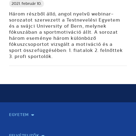
2021. február 10.
Három részből álló, angol nyelvű webinar-
sorozatot szervezett a Testnevelési Egyetem
és a svájci University of Bern, melynek
fókuszában a sportmotiváció állt. A sorozat
három eseménye három különböző
fókuszcsoportot vizsgált a motiváció és a
sport összefüggésében: 1. fiatalok 2. felnőttek
3. profi sportolók.
EGYETEM
Kapcsolat
Elektronikus ügyintézés
Rektori köszöntő
Bemutatkozás, történet
Közérdekű adatok
Szervezeti felépítés
Testnevelési Egyetemért Alapítvány
Vezetők
Szenátus
Dokumentumok
Minőségbiztosítás
Dr. Koltai Jenő Sportközpont
Díjak, kitüntetések
Az egyetem testületei
Nemzetközi kapcsolatok
Könyvtár és Levéltár
Állásajánlatok
Alumni és Karrier Iroda
Partnerek
Projektek
Arculat
Rendezvények
Healthy Campus
TF Gym
Sportmedicina Központ
TF Nyári Táborok
FELVÉTELIZŐK