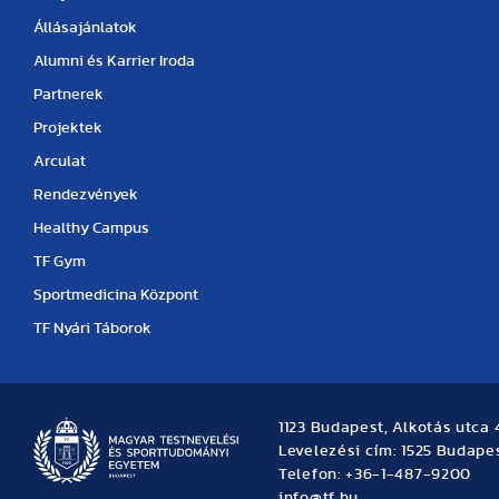
Állásajánlatok
Alumni és Karrier Iroda
Partnerek
Projektek
Arculat
Rendezvények
Healthy Campus
TF Gym
Sportmedicina Központ
TF Nyári Táborok
1123 Budapest, Alkotás utca 
Levelezési cím: 1525 Budapes
Telefon: +36-1-487-9200
info@tf.hu