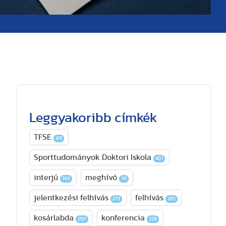
Leggyakoribb címkék
TFSE
413
Sporttudományok Doktori Iskola
401
interjú
meghívó
393
311
jelentkezési felhívás
felhívás
273
265
kosárlabda
konferencia
250
228