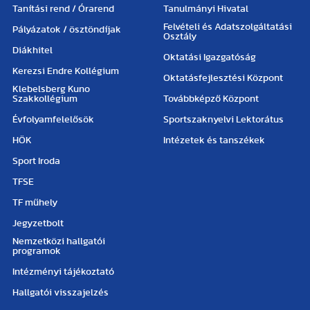
Tanítási rend / Órarend
Tanulmányi Hivatal
Felvételi és Adatszolgáltatási
Pályázatok / ösztöndíjak
Osztály
Diákhitel
Oktatási Igazgatóság
Kerezsi Endre Kollégium
Oktatásfejlesztési Központ
Klebelsberg Kuno
Szakkollégium
Továbbképző Központ
Évfolyamfelelősök
Sportszaknyelvi Lektorátus
HÖK
Intézetek és tanszékek
Sport Iroda
TFSE
TF műhely
Jegyzetbolt
Nemzetközi hallgatói
programok
Intézményi tájékoztató
Hallgatói visszajelzés