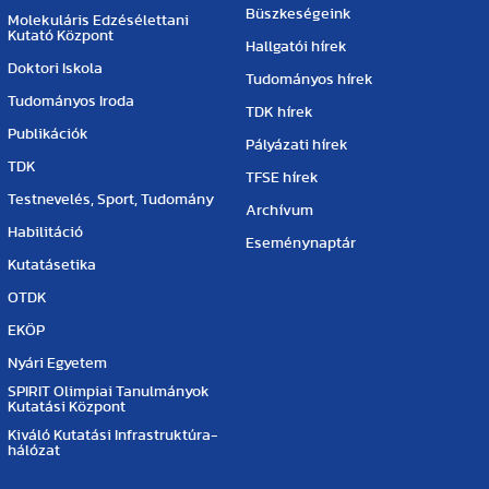
Büszkeségeink
Molekuláris Edzésélettani
Kutató Központ
Hallgatói hírek
Doktori Iskola
Tudományos hírek
Tudományos Iroda
TDK hírek
Publikációk
Pályázati hírek
TDK
TFSE hírek
Testnevelés, Sport, Tudomány
Archívum
Habilitáció
Eseménynaptár
Kutatásetika
OTDK
EKÖP
Nyári Egyetem
SPIRIT Olimpiai Tanulmányok
Kutatási Központ
Kiváló Kutatási Infrastruktúra-
hálózat