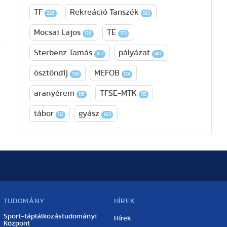
TF
Rekreáció Tanszék
226
183
Mocsai Lajos
TE
176
173
Sterbenz Tamás
pályázat
167
140
ösztöndíj
MEFOB
139
124
aranyérem
TFSE-MTK
116
115
tábor
gyász
112
103
TUDOMÁNY
HÍREK
Sport-táplálkozástudományi
Hírek
Központ