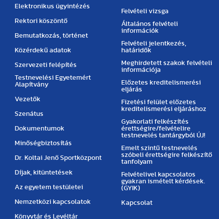
Elektronikus ügyintézés
Felvételi vizsga
Rektori köszöntő
Általános felvételi
információk
Bemutatkozás, történet
Felvételi jelentkezés,
Közérdekű adatok
határidők
Meghirdetett szakok felvételi
Szervezeti felépítés
információja
Testnevelési Egyetemért
Előzetes kreditelismerési
Alapítvány
eljárás
Vezetők
Fizetési felület előzetes
kreditelismerési eljáráshoz
Szenátus
Gyakorlati felkészítés
Dokumentumok
érettségire/felvételire
testnevelés tantárgyból ÚJ!
Minőségbiztosítás
Emelt szintű testnevelés
szóbeli érettségire felkészítő
Dr. Koltai Jenő Sportközpont
tanfolyam
Díjak, kitüntetések
Felvételivel kapcsolatos
gyakran ismételt kérdések.
Az egyetem testületei
(GYIK)
Nemzetközi kapcsolatok
Kapcsolat
Könyvtár és Levéltár