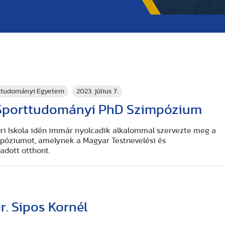
rttudományi Egyetem
2023. július 7.
I. Sporttudományi PhD Szimpózium
i Iskola idén immár nyolcadik alkalommal szervezte meg a
óziumot, amelynek a Magyar Testnevelési és
dott otthont.
. Sipos Kornél