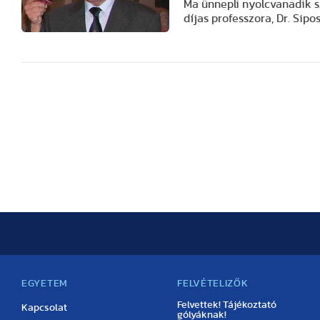
Ma ünnepli nyolcvanadik s
díjas professzora, Dr. Sipo
EGYETEM
FELVÉTELIZŐK
Felvettek! Tájékoztató
Kapcsolat
gólyáknak!