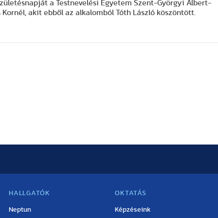
zületésnapját a Testnevelési Egyetem Szent-Györgyi Albert-
s Kornél, akit ebből az alkalomból Tóth László köszöntött.
HALLGATÓK
OKTATÁS
Neptun
Képzéseink