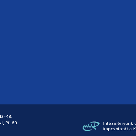
42-48.
t, Pf. 69
Intézményünk o
kapcsolatát a K