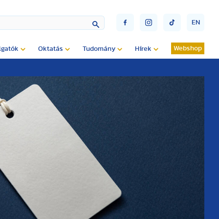
EN
Webshop
lgatók
Oktatás
Tudomány
Hírek