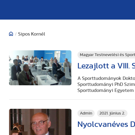
/
Sipos Kornél
Magyar Testnevelési és Spo
Lezajlott a VII
A Sporttudományok Doktor
Sporttudományi PhD Szimp
Sporttudományi Egyetem a
Admin
2021. június 2.
Nyolcvanéves Dr