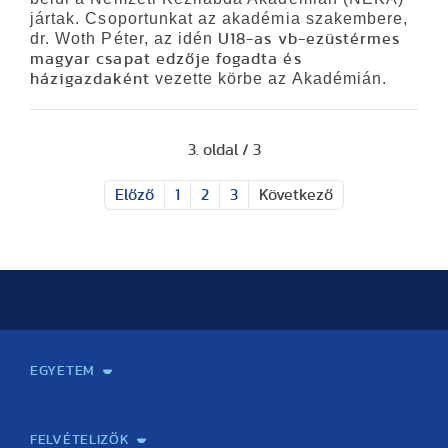
jártak. Csoportunkat az akadémia szakembere,
dr. Woth Péter, az idén
U18-as vb-ezüstérmes
magyar csapat edzője fogadta és
vezette körbe az Akadémián.
házigazdaként
3. oldal / 3
Előző
1
2
3
Következő
EGYETEM
Kapcsolat
Elektronikus ügyintézés
Rektori köszöntő
Bemutatkozás, történet
Közérdekű adatok
Szervezeti felépítés
Testnevelési Egyetemért Alapítvány
Vezetők
Szenátus
Dokumentumok
Minőségbiztosítás
Dr. Koltai Jenő Sportközpont
Díjak, kitüntetések
Az egyetem testületei
Nemzetközi kapcsolatok
Könyvtár és Levéltár
Állásajánlatok
Alumni és Karrier Iroda
Partnerek
Projektek
Arculat
Rendezvények
Healthy Campus
TF Gym
Sportmedicina Központ
TF Nyári Táborok
FELVÉTELIZŐK