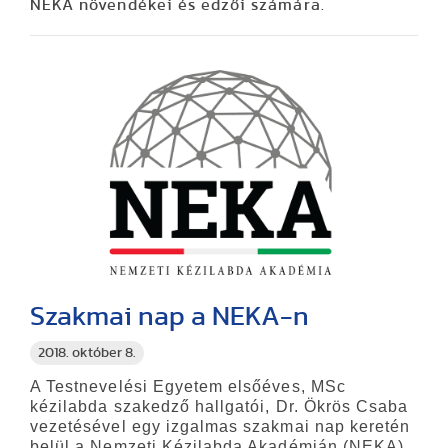
NEKA növendékei és edzői számára.
Szakmai nap a NEKA-n
2018. október 8.
A Testnevelési Egyetem elsőéves, MSc
kézilabda szakedző hallgatói, Dr. Ökrös Csaba
vezetésével egy izgalmas
szakmai nap keretén
belül
a Nemzeti Kézilabda Akadémián (NEKA)