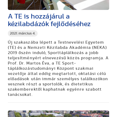
A TE is hozzájárul a
kézilabdázók fejlődéséhez
2021. március 4.
Új szakaszába lépett a Testnevelési Egyetem
(TE) és a Nemzeti Kézilabda Akadémia (NEKA)
2019 őszén induló, Sporttáplálkozás a jobb
teljesítményért elnevezésű közös programja. A
Prof. Dr. Martos Éva, a TE Sport-
táplálkozástudományi Központ szakmai
vezetője által eddig megtartott, oktatási célú
előadások után immár személyes találkozókon
vesznek részt a sportolók, és dietetikus
szakemberektől kaphatnak egyénre szabott
tanácsokat.