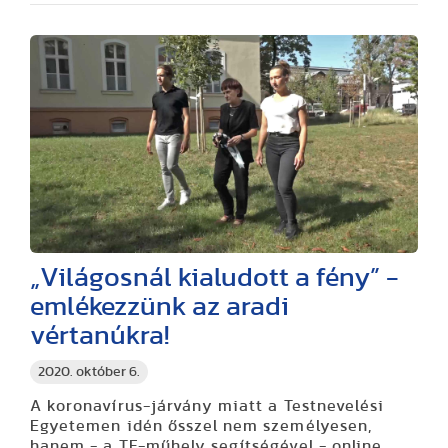
„Világosnál kialudott a fény” -
emlékezzünk az aradi
vértanúkra!
2020. október 6.
A koronavírus-járvány miatt a Testnevelési
Egyetemen idén ősszel nem személyesen,
hanem - a TF-műhely segítségével - online