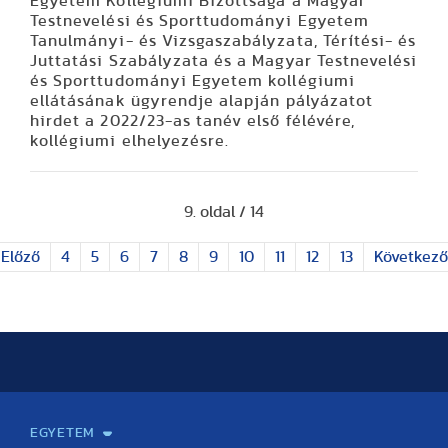
Egyetem Kollégiumi Bizottsága a Magyar
Testnevelési és Sporttudományi Egyetem
Tanulmányi- és Vizsgaszabályzata, Térítési- és
Juttatási Szabályzata és a Magyar Testnevelési
és Sporttudományi Egyetem kollégiumi
ellátásának ügyrendje alapján pályázatot
hirdet a 2022/23-as tanév első félévére,
kollégiumi elhelyezésre.
9. oldal / 14
Előző
4
5
6
7
8
9
10
11
12
13
Következő
EGYETEM