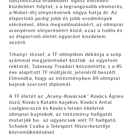
hasznosítása érdekében egész életében
küzdelmet folytat, s a legrangosabb elismerés,
a Nobel-díj elnyerésének vágya hatja át. Az
élsportoló pedig jobb és jobb eredmények
elérésével, álma megvalósulásáért, az olimpiai
aranyérem elnyeréséért küzd, azaz a tudós és
az élsportoló életét egyaránt küzdelem
vezérli.
Tihanyi József
, a TF olimpikon dékánja a szép
számmal megjelenteket köztük az egyetem
rektorát,
Tulassay Tivadart
köszöntötte, s a 85
éve alapított TF múltjáról, jelenéről beszélt.
Elmondta, hogy az intézményben 89 olimpiai
bajnok szerzett diplomát.
A TF életét az „Arany-Kovácsok”
Kovács Ágnes
úszó,
Kovács Katalin
kajakos,
Kovács Antal
cselgáncsozó és
Kovács István
ökölvívó
olimpiai bajnokok, az intézmény hallgatói
mutatják be, az ugyancsak volt TF hallgató,
Schulek Csaba
a Telesport főszerkesztője
közreműködésével.