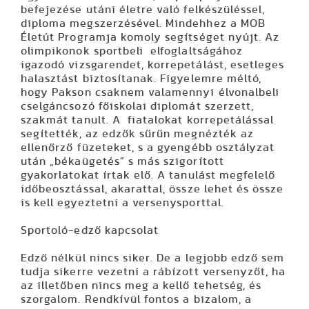
befejezése utáni életre való felkészüléssel,
diploma megszerzésével. Mindehhez a MOB
Életút Programja komoly segítséget nyújt. Az
olimpikonok sportbeli elfoglaltságához
igazodó vizsgarendet, korrepetálást, esetleges
halasztást biztosítanak. Figyelemre méltó,
hogy Pakson csaknem valamennyi élvonalbeli
cselgáncsozó főiskolai diplomát szerzett,
szakmát tanult. A fiatalokat korrepetálással
segítették, az edzők sűrűn megnézték az
ellenőrző füzeteket, s a gyengébb osztályzat
után „békaügetés” s más szigorított
gyakorlatokat írtak elő. A tanulást megfelelő
időbeosztással, akarattal, össze lehet és össze
is kell egyeztetni a versenysporttal.
Sportoló-edző kapcsolat
Edző nélkül nincs siker. De a legjobb edző sem
tudja sikerre vezetni a rábízott versenyzőt, ha
az illetőben nincs meg a kellő tehetség, és
szorgalom. Rendkívül fontos a bizalom, a