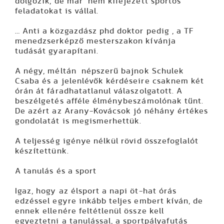
dolgozik, de már nem kifejezett sportos
feladatokat is vállal.
… Anti a közgazdász phd doktor pedig , a TF
menedzserképző mesterszakon kívánja
tudását gyarapítani.
A négy, méltán népszerű bajnok Schulek
Csaba és a jelenlévők kérdéseire csaknem két
órán át fáradhatatlanul válaszolgatott. A
beszélgetés afféle élménybeszámolónak tűnt.
De azért az Arany-Kovácsok jó néhány értékes
gondolatát is megismerhettük.
A teljesség igénye nélkül rövid összefoglalót
készítettünk.
A tanulás és a sport
Igaz, hogy az élsport a napi öt-hat órás
edzéssel egyre inkább teljes embert kíván, de
ennek ellenére feltétlenül össze kell
egyeztetni a tanulással, a sportpályafutás