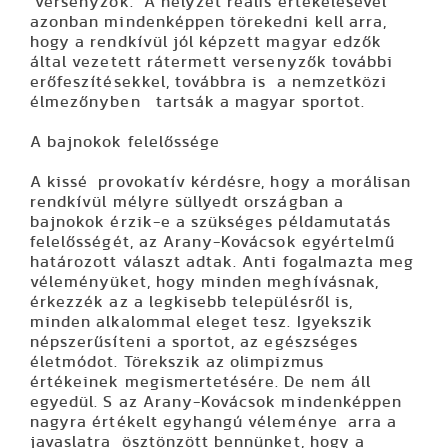
versenyzők. A helyzet reális értékelésével
azonban mindenképpen törekedni kell arra,
hogy a rendkívül jól képzett magyar edzők
által vezetett rátermett versenyzők további
erőfeszítésekkel, továbbra is a nemzetközi
élmezőnyben tartsák a magyar sportot.
A bajnokok felelőssége
A kissé provokatív kérdésre, hogy a morálisan
rendkívül mélyre süllyedt országban a
bajnokok érzik-e a szükséges példamutatás
felelősségét, az Arany-Kovácsok egyértelmű
határozott választ adtak. Anti fogalmazta meg
véleményüket, hogy minden meghívásnak,
érkezzék az a legkisebb településről is,
minden alkalommal eleget tesz. Igyekszik
népszerűsíteni a sportot, az egészséges
életmódot. Törekszik az olimpizmus
értékeinek megismertetésére. De nem áll
egyedül. S az Arany-Kovácsok mindenképpen
nagyra értékelt egyhangú véleménye arra a
javaslatra ösztönzött bennünket, hogy a