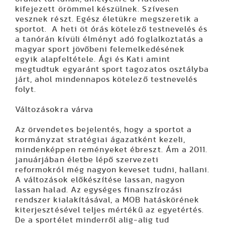
kifejezett örömmel készülnek. Szívesen
vesznek részt. Egész életükre megszeretik a
sportot. A heti öt órás kötelező testnevelés és
a tanórán kívüli élményt adó foglalkoztatás a
magyar sport jövőbeni felemelkedésének
egyik alapfeltétele. Ági és Kati amint
megtudtuk egyaránt sport tagozatos osztályba
járt, ahol mindennapos kötelező testnevelés
folyt.
Változásokra várva
Az örvendetes bejelentés, hogy a sportot a
kormányzat stratégiai ágazatként kezeli,
mindenképpen reményeket ébreszt. Ám a 2011.
januárjában életbe lépő szervezeti
reformokról még nagyon keveset tudni, hallani.
A változások előkészítése lassan, nagyon
lassan halad. Az egységes finanszírozási
rendszer kialakításával, a MOB hatáskörének
kiterjesztésével teljes mértékű az egyetértés.
De a sportélet minderről alig-alig tud