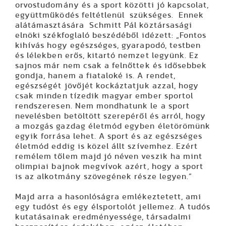
orvostudomány és a sport közötti jó kapcsolat,
együttműködés feltétlenül szükséges. Ennek
alátámasztására
Schmitt Pál
köztársasági
elnöki székfoglaló beszédéből idézett: „Fontos
kihívás hogy egészséges, gyarapodó, testben
és lélekben erős, kitartó nemzet legyünk. Ez
sajnos már nem csak a felnőttek és idősebbek
gondja, hanem a fiataloké is. A rendet,
egészségét jövőjét kockáztatjuk azzal, hogy
csak minden tízedik magyar ember sportol
rendszeresen. Nem mondhatunk le a sport
nevelésben betöltött szerepéről és arról, hogy
a mozgás gazdag életmód egyben életörömünk
egyik forrása lehet. A sport és az egészséges
életmód eddig is közel állt szívemhez. Ezért
remélem tőlem majd jó néven veszik ha mint
olimpiai bajnok megvívok azért, hogy a sport
is az alkotmány szövegének része legyen.”
Majd arra a hasonlóságra emlékeztetett, ami
egy tudóst és egy élsportolót jellemez. A tudós
kutatásainak eredményessége, társadalmi