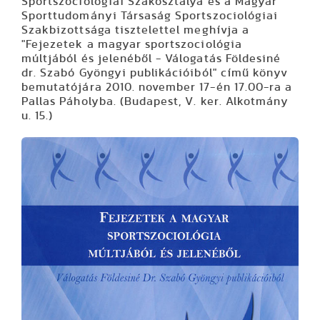
Sportszociológiai Szakosztálya és a Magyar
Sporttudományi Társaság Sportszociológiai
Szakbizottsága tisztelettel meghívja a
"Fejezetek a magyar sportszociológia
múltjából és jelenéb
ől
- Válogatás Földesiné
dr. Szabó Gyöngyi publikációiból" című könyv
bemutatójára 2010.
november 17-én 17.00
-ra a
Pallas Páholyba. (Budapest, V. ker. Alkotmány
u. 15.)