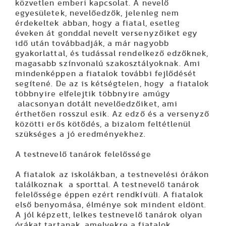
közvetlen emberi kapcsolat. A nevelő
egyesületek, nevelőedzők, jelenleg nem
érdekeltek abban, hogy a fiatal, esetleg
éveken át gonddal nevelt versenyzőiket egy
idő után továbbadják, a már nagyobb
gyakorlattal, és tudással rendelkező edzőknek,
magasabb színvonalú szakosztályoknak. Ami
mindenképpen a fiatalok további fejlődését
segítené. De az is kétségtelen, hogy a fiatalok
többnyire elfelejtik többnyire amúgy
alacsonyan dotált nevelőedzőiket, ami
érthetően rosszul esik. Az edző és a versenyző
közötti erős kötődés, a bizalom feltétlenül
szükséges a jó eredményekhez.
A testnevelő tanárok felelőssége
A fiatalok az iskolákban, a testnevelési órákon
találkoznak a sporttal. A testnevelő tanárok
felelőssége éppen ezért rendkívüli. A fiatalok
első benyomása, élménye sok mindent eldönt.
A jól képzett, lelkes testnevelő tanárok olyan
órákat tartanak, amelyekre a fiatalok