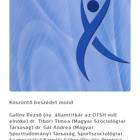
Köszöntő beszédet mond:
Gallov Rezs
ő (ny. államtitkár az OTSH volt
elnöke)
dr. Tibori Tímea
(Magyar Szociológiai
Társaság)
dr. Gál Andrea
(Magyar
Sporttudományi Társaság, Sportszociológiai
Szakosztály)
Kárpáti Gábor
(Double Printing