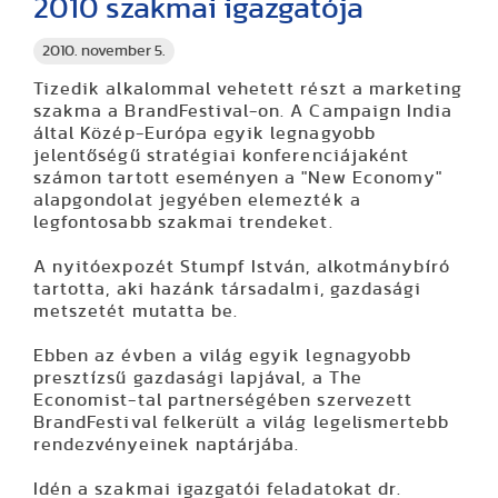
2010 szakmai igazgatója
2010. november 5.
Tizedik alkalommal vehetett részt a marketing
szakma a BrandFestival-on. A Campaign India
által Közép-Európa egyik legnagyobb
jelentőségű stratégiai konferenciájaként
számon tartott eseményen a "New Economy"
alapgondolat jegyében elemezték a
legfontosabb szakmai trendeket.
A nyitóexpozét Stumpf István, alkotmánybíró
tartotta, aki hazánk társadalmi, gazdasági
metszetét mutatta be.
Ebben az évben a világ egyik legnagyobb
presztízsű gazdasági lapjával, a The
Economist-tal partnerségében szervezett
BrandFestival felkerült a világ legelismertebb
rendezvényeinek naptárjába.
Idén a szakmai igazgatói feladatokat dr.