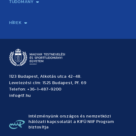
TUDOMÁNY
Sport-táplálkozástudományi Központ
Molekuláris Edzésélettani Kutató Központ
Doktori Iskola
Tudományos Iroda
Publikációk
TDK
Testnevelés, Sport, Tudomány
Habilitáció
Kutatásetika
OTDK
EKÖP
Nyári Egyetem
SPIRIT Olimpiai Tanulmányok Kutatási Központ
Kiváló Kutatási Infrastruktúra-hálózat
HÍREK
Hírek
Büszkeségeink
Hallgatói hírek
Tudományos hírek
TDK hírek
Pályázati hírek
TFSE hírek
Archívum
Eseménynaptár
1123 Budapest, Alkotás utca 42-48.
Levelezési cím: 1525 Budapest, Pf. 69
Telefon: +36-1-487-9200
info@tf.hu
Intézményünk országos és nemzetközi
hálózati kapcsolatát a KIFÜ NIIF Program
biztosítja