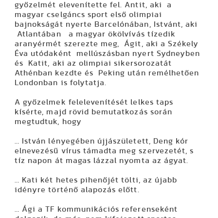
győzelmét elevenítette fel. Antit, aki a
magyar cselgáncs sport első olimpiai
bajnokságát nyerte Barcelónában, Istvánt, aki
Atlantában a magyar ökölvívás tízedik
aranyérmét szerezte meg, Ágit, aki a Székely
Éva utódaként mellúszásban nyert Sydneyben
és Katit, aki az olimpiai sikersorozatát
Athénban kezdte és Peking után remélhetően
Londonban is folytatja.
A győzelmek felelevenítését lelkes taps
kísérte, majd rövid bemutatkozás során
megtudtuk, hogy
… István lényegében újjászületett, Deng kór
elnevezésű vírus támadta meg szervezetét, s
tíz napon át magas lázzal nyomta az ágyat.
… Kati két hetes pihenőjét tölti, az újabb
idényre történő alapozás előtt.
… Ági a TF kommunikációs referenseként