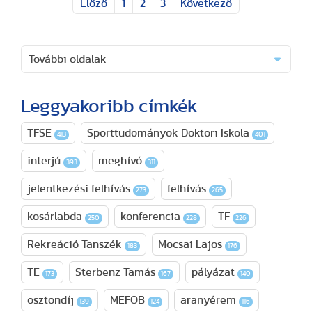
Előző
1
2
3
Következő
További oldalak
Leggyakoribb címkék
TFSE
Sporttudományok Doktori Iskola
413
401
interjú
meghívó
393
311
jelentkezési felhívás
felhívás
273
265
kosárlabda
konferencia
TF
250
228
226
Rekreáció Tanszék
Mocsai Lajos
183
176
TE
Sterbenz Tamás
pályázat
173
167
140
ösztöndíj
MEFOB
aranyérem
139
124
116