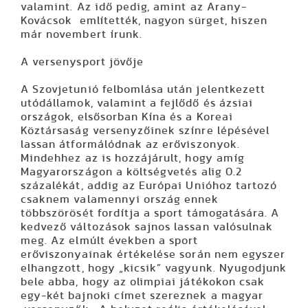
valamint. Az idő pedig, amint az Arany-
Kovácsok említették, nagyon sürget, hiszen
már novembert írunk.
A versenysport jövője
A Szovjetunió felbomlása után jelentkezett
utódállamok, valamint a fejlődő és ázsiai
országok, elsősorban Kína és a Koreai
Köztársaság versenyzőinek színre lépésével
lassan átformálódnak az erőviszonyok.
Mindehhez az is hozzájárult, hogy amíg
Magyarországon a költségvetés alig 0.2
százalékát, addig az Európai Unióhoz tartozó
csaknem valamennyi ország ennek
többszörösét fordítja a sport támogatására. A
kedvező változások sajnos lassan valósulnak
meg. Az elmúlt években a sport
erőviszonyainak értékelése során nem egyszer
elhangzott, hogy „kicsik” vagyunk. Nyugodjunk
bele abba, hogy az olimpiai játékokon csak
egy-két bajnoki címet szereznek a magyar