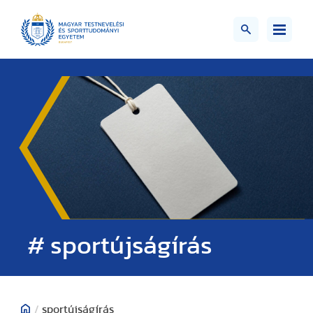
# sportújságírás
/
sportújságírás