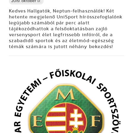
2019. október 17.
Kedves Hallgatók, Neptun-felhasználók! Két
hetente megjelenő UniSport hírösszefoglalónk
legújabb számából pár perc alatt
tájékozódhattok a felsőoktatásban zajló
versenysport élet legfrissebb infóiról, de a
szabadidő sportok és az életmód-egészség
témák számára is jutott néhány bekezdés!