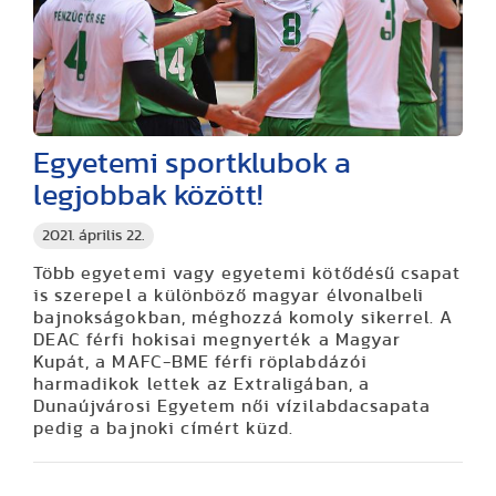
Egyetemi sportklubok a
legjobbak között!
2021. április 22.
Több egyetemi vagy egyetemi kötődésű csapat
is szerepel a különböző magyar élvonalbeli
bajnokságokban, méghozzá komoly sikerrel. A
DEAC férfi hokisai megnyerték a Magyar
Kupát, a MAFC-BME férfi röplabdázói
harmadikok lettek az Extraligában, a
Dunaújvárosi Egyetem női vízilabdacsapata
pedig a bajnoki címért küzd.