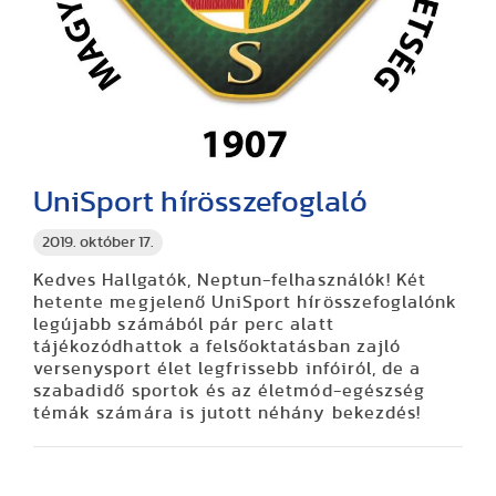
UniSport hírösszefoglaló
2019. október 17.
Kedves Hallgatók, Neptun-felhasználók! Két
hetente megjelenő UniSport hírösszefoglalónk
legújabb számából pár perc alatt
tájékozódhattok a felsőoktatásban zajló
versenysport élet legfrissebb infóiról, de a
szabadidő sportok és az életmód-egészség
témák számára is jutott néhány bekezdés!