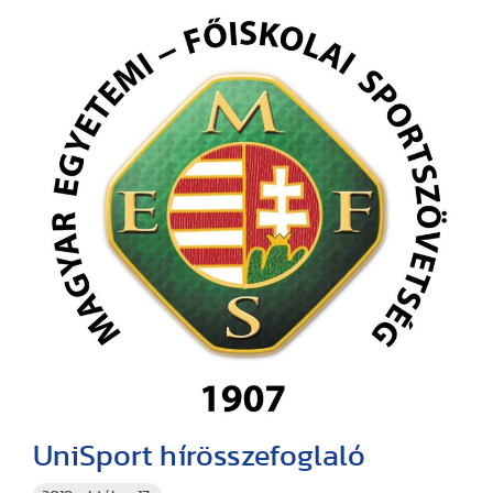
UniSport hírösszefoglaló