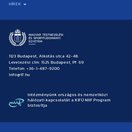
HÍREK
Hírek
Büszkeségeink
Hallgatói hírek
Tudományos hírek
TDK hírek
Pályázati hírek
TFSE hírek
Archívum
Eseménynaptár
1123 Budapest, Alkotás utca 42-48.
Levelezési cím: 1525 Budapest, Pf. 69
Telefon: +36-1-487-9200
info@tf.hu
Intézményünk országos és nemzetközi
hálózati kapcsolatát a KIFÜ NIIF Program
biztosítja