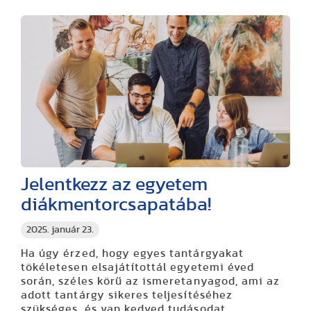
Jelentkezz az egyetem
diákmentorcsapatába!
2025. január 23.
Ha úgy érzed, hogy egyes tantárgyakat
tökéletesen elsajátítottál egyetemi éved
során, széles körű az ismeretanyagod, ami az
adott tantárgy sikeres teljesítéséhez
szükséges, és van kedved tudásodat