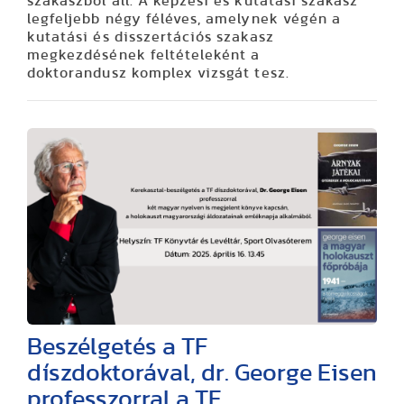
szakaszból áll. A képzési és kutatási szakasz
legfeljebb négy féléves, amelynek végén a
kutatási és disszertációs szakasz
megkezdésének feltételeként a
doktorandusz komplex vizsgát tesz.
Beszélgetés a TF
díszdoktorával, dr. George Eisen
professzorral a TF