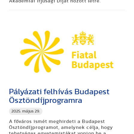
Akadémiai Ifjúsági Díjat hozott létre.
Pályázati felhívás Budapest
Ösztöndíjprogramra
2025. május 29.
A főváros ismét meghirdeti a Budapest
Ösztöndíjprogramot, amelynek célja, hogy
tehetséges egyetemistákat vonjon be a