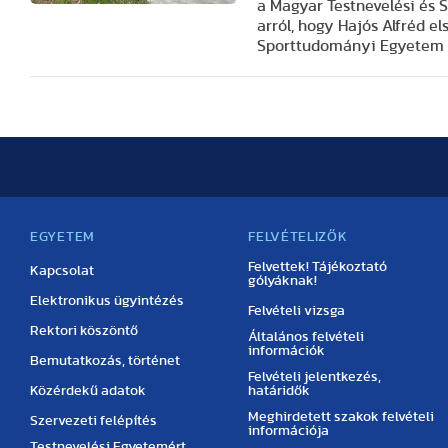
a Magyar Testnevelési és 
arról, hogy Hajós Alfréd e
Sporttudományi Egyetem ter
EGYETEM
FELVÉTELIZŐK
Felvettek! Tájékoztató
Kapcsolat
gólyáknak!
Elektronikus ügyintézés
Felvételi vizsga
Rektori köszöntő
Általános felvételi
információk
Bemutatkozás, történet
Felvételi jelentkezés,
Közérdekű adatok
határidők
Meghirdetett szakok felvételi
Szervezeti felépítés
információja
Testnevelési Egyetemért