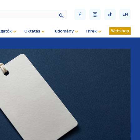
EN
Webshop
lgatók
Oktatás
Tudomány
Hírek