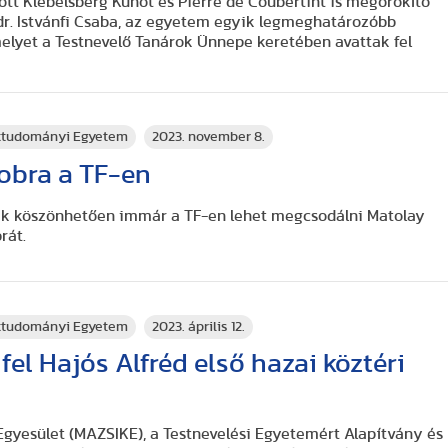
ött Klebelsberg Kunót és Pierre de Coubertint is megörökítő
 dr. Istvánfi Csaba, az egyetem egyik legmeghatározóbb
elyet a Testnevelő Tanárok Ünnepe keretében avattak fel
rttudományi Egyetem
2023. november 8.
obra a TF-en
ek köszönhetően immár a TF-en lehet megcsodálni Matolay
rát.
rttudományi Egyetem
2023. április 12.
 fel Hajós Alfréd első hazai köztéri
 Egyesület (MAZSIKE), a Testnevelési Egyetemért Alapítvány és