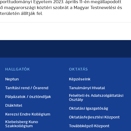
Sporttudományi Egyetem 2023. április 11-én megállapodott
lső magyarországi köztéri szobrát a Magyar Testnevelési és
ületén állítják fel.
HALLGATÓK
OKTATÁS
Neptun
Képzéseink
Tanítási rend / Órarend
Tanulmányi Hivatal
Felvételi és Adatszolgáltatási
Pályázatok / ösztöndíjak
Osztály
Diákhitel
Oktatási Igazgatóság
Kerezsi Endre Kollégium
Oktatásfejlesztési Központ
Klebelsberg Kuno
Szakkollégium
Továbbképző Központ