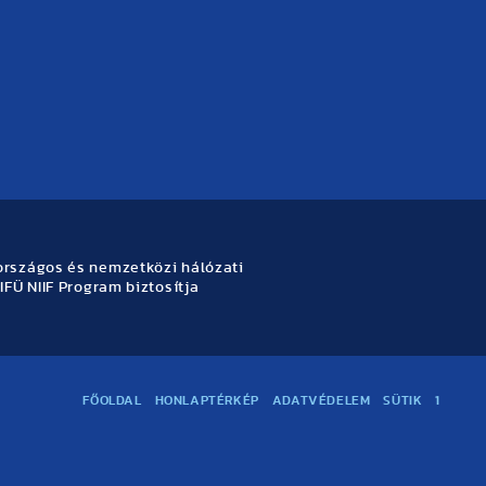
rszágos és nemzetközi hálózati
IFÜ NIIF Program biztosítja
FŐOLDAL
HONLAPTÉRKÉP
ADATVÉDELEM
SÜTIK
1