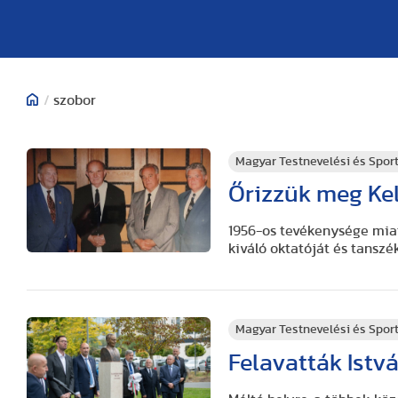
/
szobor
Magyar Testnevelési és Spo
Őrizzük meg Ke
1956-os tevékenysége mia
kiváló oktatóját és tanszé
Magyar Testnevelési és Spo
Felavatták Istv