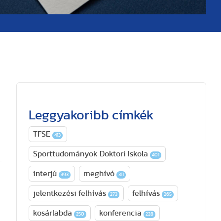
Leggyakoribb címkék
TFSE
413
Sporttudományok Doktori Iskola
401
interjú
meghívó
393
311
jelentkezési felhívás
felhívás
273
265
kosárlabda
konferencia
250
228