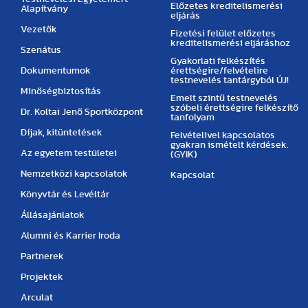
Előzetes kreditelismerési
Alapítvány
eljárás
Vezetők
Fizetési felület előzetes
kreditelismerési eljáráshoz
Szenátus
Gyakorlati felkészítés
Dokumentumok
érettségire/felvételire
testnevelés tantárgyból ÚJ!
Minőségbiztosítás
Emelt szintű testnevelés
szóbeli érettségire felkészítő
Dr. Koltai Jenő Sportközpont
tanfolyam
Díjak, kitüntetések
Felvételivel kapcsolatos
gyakran ismételt kérdések.
Az egyetem testületei
(GYIK)
Nemzetközi kapcsolatok
Kapcsolat
Könyvtár és Levéltár
Állásajánlatok
Alumni és Karrier Iroda
Partnerek
Projektek
Arculat