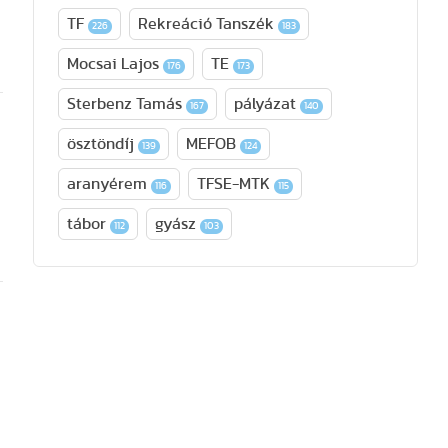
TF
Rekreáció Tanszék
226
183
Mocsai Lajos
TE
176
173
Sterbenz Tamás
pályázat
167
140
ösztöndíj
MEFOB
139
124
aranyérem
TFSE-MTK
116
115
tábor
gyász
112
103