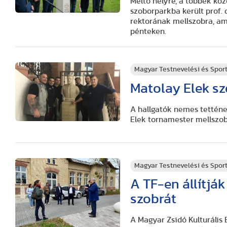
Méltó helyre, a többek köz
szoborparkba került prof.
rektorának mellszobra, am
pénteken.
Magyar Testnevelési és Spo
Matolay Elek sz
A hallgatók nemes tettén
Elek tornamester mellszob
Magyar Testnevelési és Spo
A TF-en állítják
szobrát
A Magyar Zsidó Kulturális