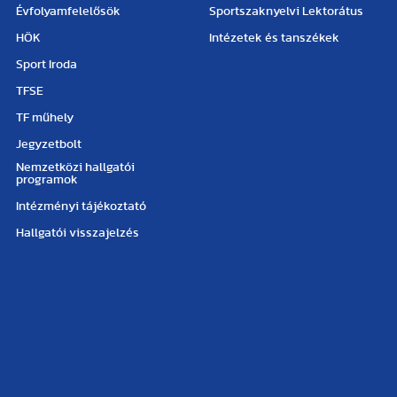
Évfolyamfelelősök
Sportszaknyelvi Lektorátus
HÖK
Intézetek és tanszékek
Sport Iroda
TFSE
TF műhely
Jegyzetbolt
Nemzetközi hallgatói
programok
Intézményi tájékoztató
Hallgatói visszajelzés