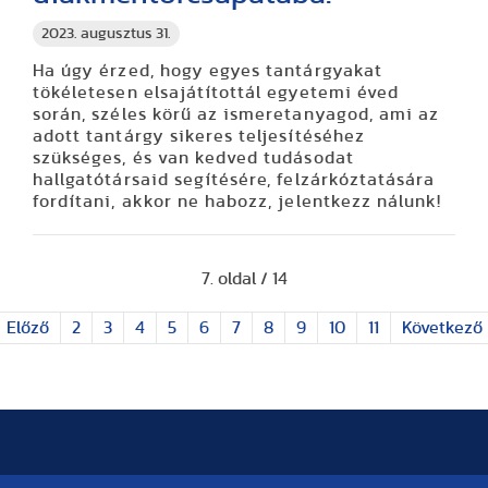
2023. augusztus 31.
Ha úgy érzed, hogy egyes tantárgyakat
tökéletesen elsajátítottál egyetemi éved
során, széles körű az ismeretanyagod, ami az
adott tantárgy sikeres teljesítéséhez
szükséges, és van kedved tudásodat
hallgatótársaid segítésére, felzárkóztatására
fordítani, akkor ne habozz, jelentkezz nálunk!
7. oldal / 14
Előző
2
3
4
5
6
7
8
9
10
11
Következő