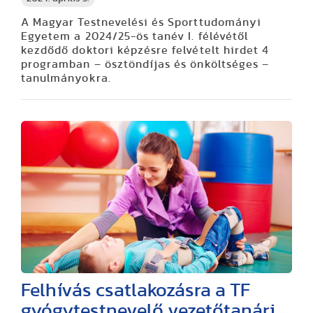
A Magyar Testnevelési és Sporttudományi
Egyetem a 2024/25-ös tanév I. félévétől
kezdődő doktori képzésre felvételt hirdet 4
programban – ösztöndíjas és önköltséges –
tanulmányokra.
Felhívás csatlakozásra a TF
gyógytestnevelő vezetőtanári