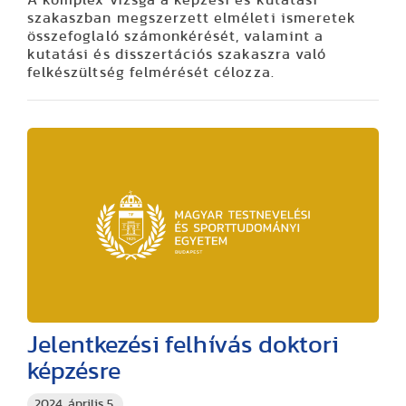
A komplex vizsga a képzési és kutatási
szakaszban megszerzett elméleti ismeretek
összefoglaló számonkérését, valamint a
kutatási és disszertációs szakaszra való
felkészültség felmérését célozza.
Jelentkezési felhívás doktori
képzésre
2024. április 5.