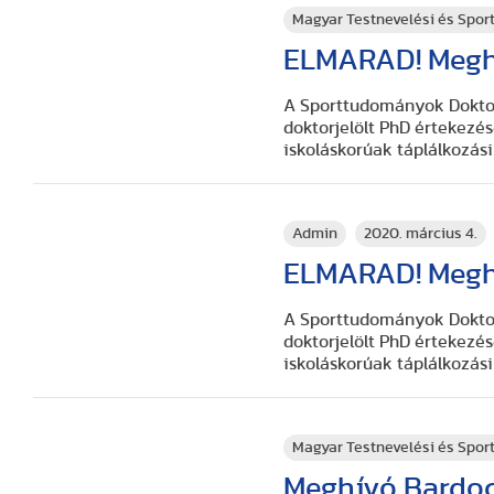
Magyar Testnevelési és Spo
ELMARAD! Meghí
A Sporttudományok Doktori
doktorjelölt PhD értekezés
iskoláskorúak táplálkozási 
Admin
2020. március 4.
ELMARAD! Meghí
A Sporttudományok Doktori
doktorjelölt PhD értekezés
iskoláskorúak táplálkozási 
Magyar Testnevelési és Spo
Meghívó Bardo