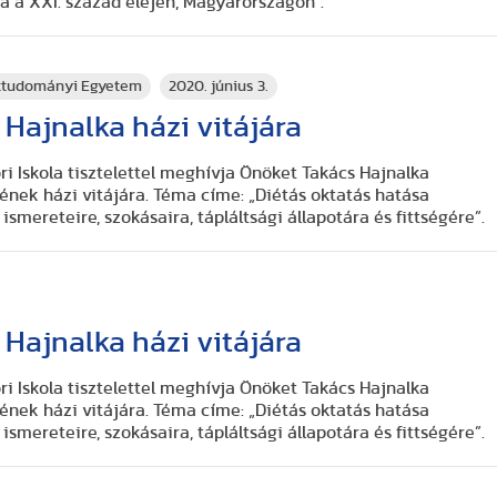
 a XXI. század elején, Magyarországon".
rttudományi Egyetem
2020. június 3.
Hajnalka házi vitájára
 Iskola tisztelettel meghívja Önöket Takács Hajnalka
ének házi vitájára. Téma címe: „Diétás oktatás hatása
ismereteire, szokásaira, tápláltsági állapotára és fittségére”.
Hajnalka házi vitájára
 Iskola tisztelettel meghívja Önöket Takács Hajnalka
ének házi vitájára. Téma címe: „Diétás oktatás hatása
ismereteire, szokásaira, tápláltsági állapotára és fittségére”.