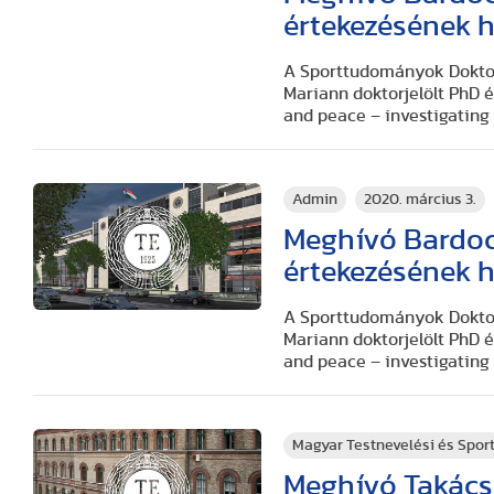
értekezésének h
A Sporttudományok Doktori
Mariann doktorjelölt PhD 
and peace – investigating t
Admin
2020. március 3.
Meghívó Bardo
értekezésének h
A Sporttudományok Doktori
Mariann doktorjelölt PhD 
and peace – investigating t
Magyar Testnevelési és Spo
Meghívó Takács