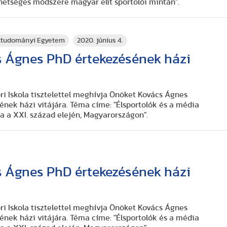
etséges módszere magyar elit sportolói mintán".
rttudományi Egyetem
2020. június 4.
 Ágnes PhD értekezésének házi
 Iskola tisztelettel meghívja Önöket Kovács Ágnes
ének házi vitájára. Téma címe: "Élsportolók és a média
 a XXI. század elején, Magyarországon".
 Ágnes PhD értekezésének házi
 Iskola tisztelettel meghívja Önöket Kovács Ágnes
ének házi vitájára. Téma címe: "Élsportolók és a média