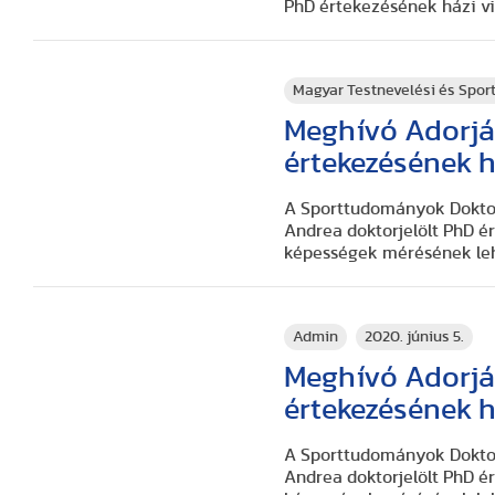
PhD értekezésének házi vi
Magyar Testnevelési és Spo
Meghívó Adorjá
értekezésének h
A Sporttudományok Doktori
Andrea doktorjelölt PhD é
képességek mérésének leh
Admin
2020. június 5.
Meghívó Adorjá
értekezésének h
A Sporttudományok Doktori
Andrea doktorjelölt PhD é