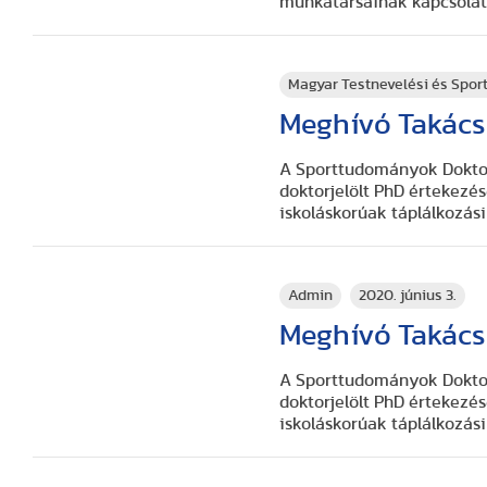
munkatársainak kapcsolata
Magyar Testnevelési és Spo
Meghívó Takács 
A Sporttudományok Doktori
doktorjelölt PhD értekezés
iskoláskorúak táplálkozási 
Admin
2020. június 3.
Meghívó Takács 
A Sporttudományok Doktori
doktorjelölt PhD értekezés
iskoláskorúak táplálkozási 