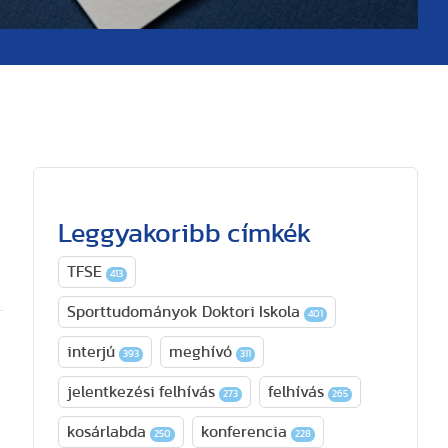
Leggyakoribb címkék
TFSE
413
Sporttudományok Doktori Iskola
401
interjú
meghívó
393
311
jelentkezési felhívás
felhívás
273
265
kosárlabda
konferencia
250
228