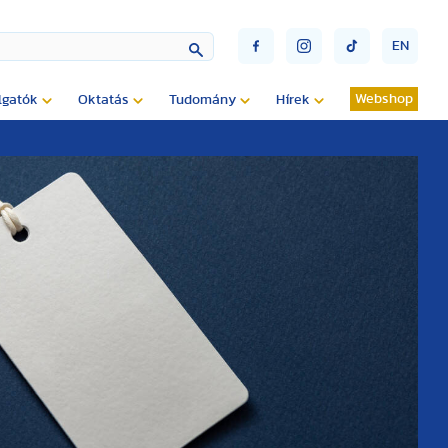
EN
Webshop
lgatók
Oktatás
Tudomány
Hírek