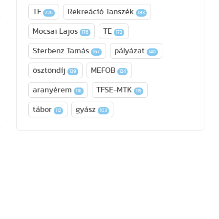
TF
Rekreáció Tanszék
226
183
Mocsai Lajos
TE
176
173
Sterbenz Tamás
pályázat
167
140
ösztöndíj
MEFOB
139
124
aranyérem
TFSE-MTK
116
115
tábor
gyász
112
103