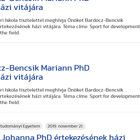
ázi vitájára
 Iskola tisztelettel meghívja Önöket Bardocz-Bencsik
értekezésének házi vitájára. Téma címe: Sport for developmen
he field.
cz-Bencsik Mariann PhD
ázi vitájára
 Iskola tisztelettel meghívja Önöket Bardocz-Bencsik
értekezésének házi vitájára. Téma címe: Sport for developmen
he field.
rttudományi Egyetem
2019. november 21.
 Johanna PhD értekezésének házi