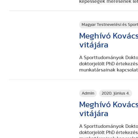
képességek mérésének leh
Magyar Testnevelési és Spo
Meghívó Kovács
vitájára
A Sporttudományok Doktori
doktorjelölt PhD értekezés
munkatársainak kapcsolata
Admin
2020. június 4.
Meghívó Kovács
vitájára
A Sporttudományok Doktori
doktorjelölt PhD értekezés